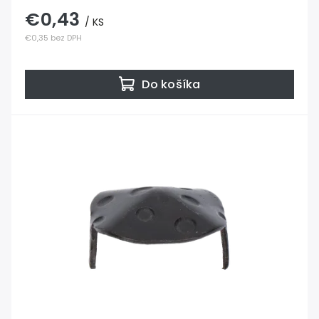
€0,43
/ KS
€0,35 bez DPH
Do košíka