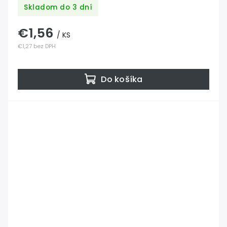
Skladom do 3 dní
€1,56
/ KS
€1,27 bez DPH
Do košíka