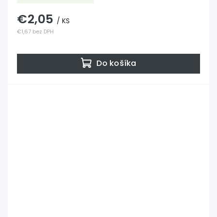
€2,05
/ KS
€1,67 bez DPH
Do košíka