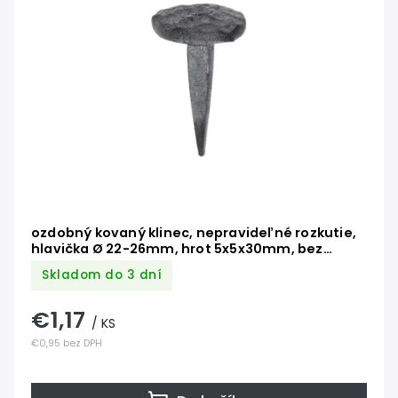
Abecedne
ozdobný kovaný klinec, nepravideľné rozkutie,
hlavička Ø 22-26mm, hrot 5x5x30mm, bez
povrchovej úpravy
Skladom do 3 dní
€1,17
/ KS
€0,95 bez DPH