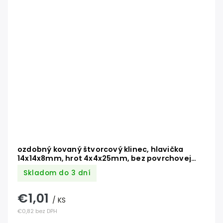
ozdobný kovaný štvorcový klinec, hlavička
14x14x8mm, hrot 4x4x25mm, bez povrchovej
úpravy
Skladom do 3 dní
€1,01
/ KS
€0,82 bez DPH