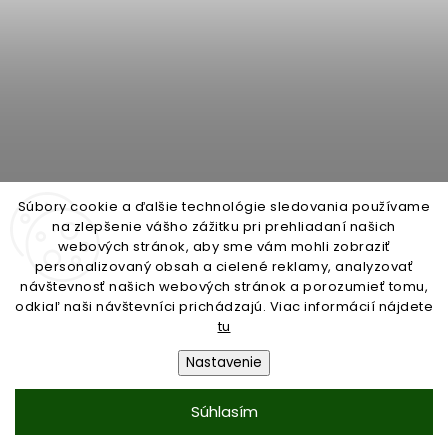
Súbory cookie a ďalšie technológie sledovania používame
na zlepšenie vášho zážitku pri prehliadaní našich
webových stránok, aby sme vám mohli zobraziť
personalizovaný obsah a cielené reklamy, analyzovať
open-gate.cz
montazpohonu.sk
návštevnosť našich webových stránok a porozumieť tomu,
odkiaľ naši návštevníci prichádzajú. Viac informácií nájdete
tu
Nastavenie
Copyright 2026
open-gate.sk
. Všetky práva vyhradené.
Súhlasím
Vytvořil
Shoptet
| Design
Shoptak.cz