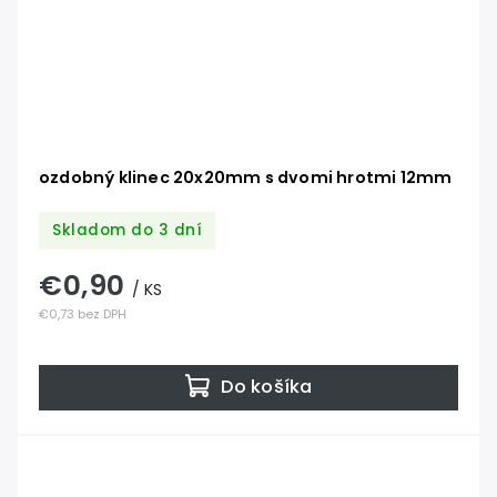
ozdobný klinec 20x20mm s dvomi hrotmi 12mm
Skladom do 3 dní
€0,90
/ KS
€0,73 bez DPH
Do košíka