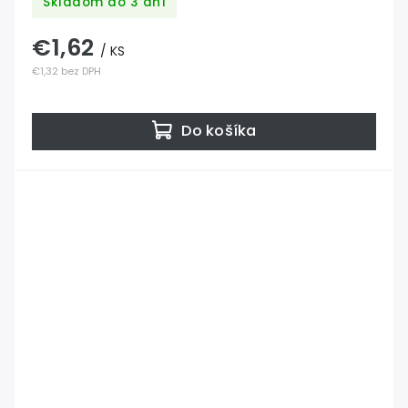
Skladom do 3 dní
€1,62
/ KS
€1,32 bez DPH
Do košíka