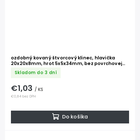
ozdobný kovaný štvorcový klinec, hlavička
20x20x8mm, hrot 5x5x34mm, bez povrchovej
úpravy
Skladom do 3 dní
€1,03
/ KS
€0,84 bez DPH
Do košíka