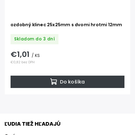
ozdobný klinec 25x25mm s dvomi hrotmi 12mm
Skladom do 3 dní
€1,01
/ KS
€0,82 bez DPH
Do košíka
ĽUDIA TIEŽ HĽADAJÚ