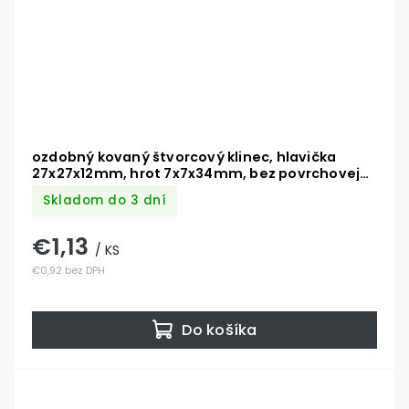
ozdobný kovaný štvorcový klinec, hlavička
27x27x12mm, hrot 7x7x34mm, bez povrchovej
úpravy
Skladom do 3 dní
€1,13
/ KS
€0,92 bez DPH
Do košíka