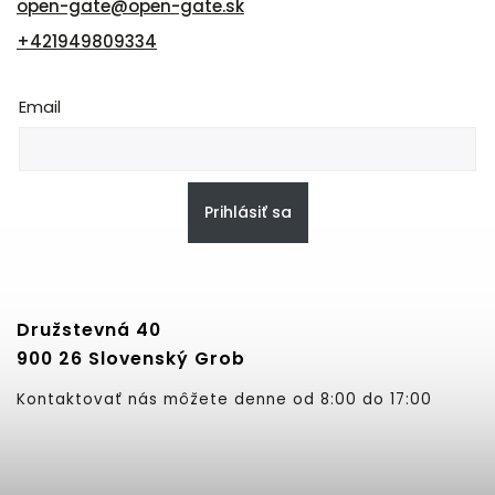
open-gate
@
open-gate.sk
+421949809334
Email
Prihlásiť sa
Družstevná 40
900 26 Slovenský Grob
Kontaktovať nás môžete denne od 8:00 do 17:00