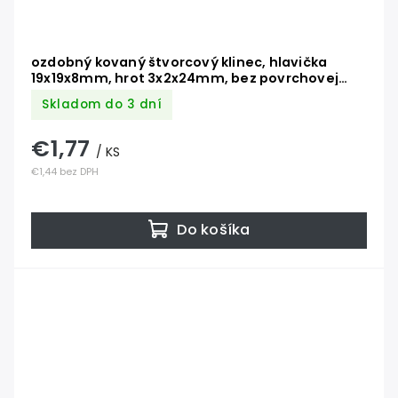
ozdobný kovaný štvorcový klinec, hlavička
19x19x8mm, hrot 3x2x24mm, bez povrchovej
úpravy
Skladom do 3 dní
€1,77
/ KS
€1,44 bez DPH
Do košíka