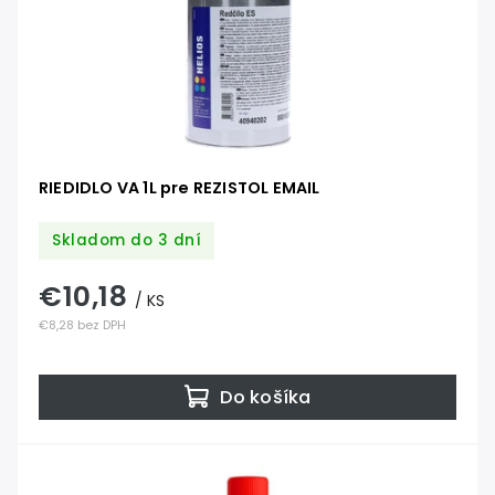
RIEDIDLO VA 1L pre REZISTOL EMAIL
Skladom do 3 dní
€10,18
/ KS
€8,28 bez DPH
Do košíka