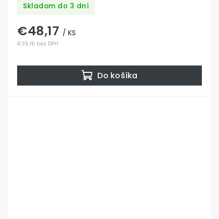
Skladom do 3 dní
€48,17
/ KS
€39,16 bez DPH
Do košíka