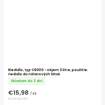
Riedidlo, typ C6000 - objem 3 litre, použitie:
riedidlo do náterových látok
Skladom do 3 dní
€15,98
/ KS
€12,99 bez DPH