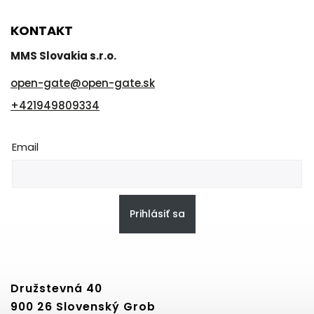
KONTAKT
MMS Slovakia s.r.o.
open-gate
@
open-gate.sk
+421949809334
Email
Prihlásiť sa
Družstevná 40
900 26 Slovenský Grob