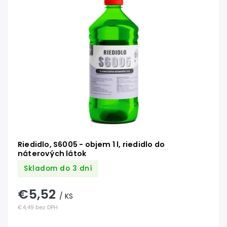
Riedidlo, S6005 - objem 1 l, riedidlo do
náterových látok
Skladom do 3 dní
€5,52
/ KS
€4,49 bez DPH