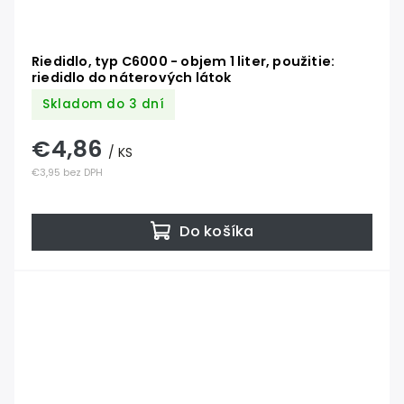
Riedidlo, typ C6000 - objem 1 liter, použitie:
riedidlo do náterových látok
Skladom do 3 dní
€4,86
/ KS
€3,95 bez DPH
Do košíka