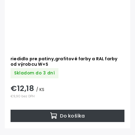
riedidlo pre patiny,grafitové farby a RAL farby
od výrobcu W+S
Skladom do 3 dní
€12,18
/ KS
€9,90 bez DPH
Do košíka