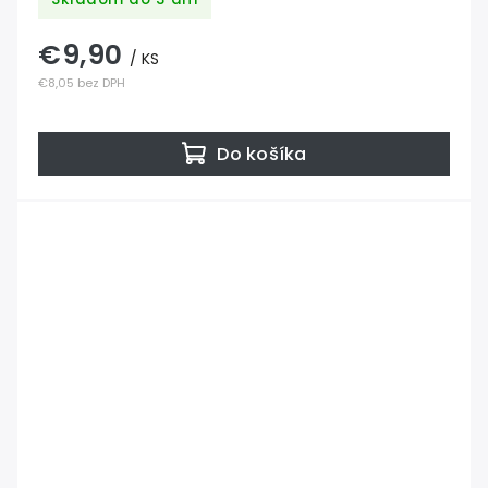
€9,90
/ KS
€8,05 bez DPH
Do košíka