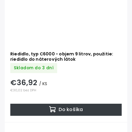
Riedidlo, typ C6000 - objem 9 litrov, použitie:
riedidlo do náterových látok
Skladom do 3 dní
€36,92
/ KS
€30,02 bez DPH
Do košíka