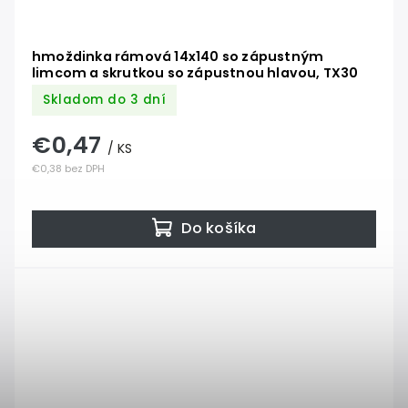
hmoždinka rámová 14x140 so zápustným
limcom a skrutkou so zápustnou hlavou, TX30
Skladom do 3 dní
€0,47
/ KS
€0,38 bez DPH
Do košíka