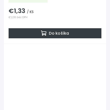
€1,33
/ KS
€1,08 bez DPH
Do košíka