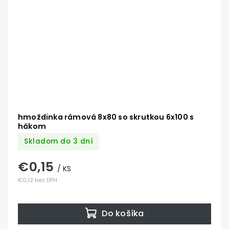
hmoždinka rámová 8x80 so skrutkou 6x100 s
hákom
Skladom do 3 dní
€0,15
/ KS
€0,12 bez DPH
Do košíka