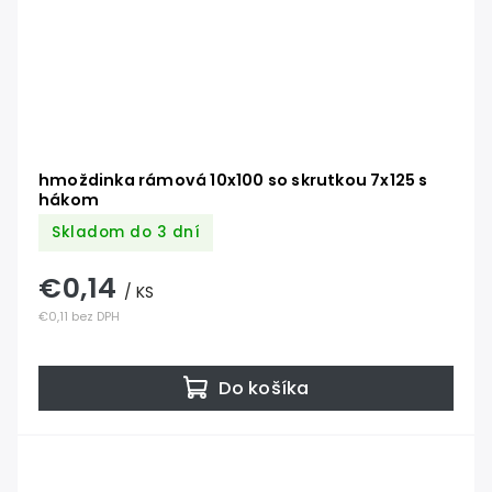
hmoždinka rámová 10x100 so skrutkou 7x125 s
hákom
Skladom do 3 dní
€0,14
/ KS
€0,11 bez DPH
Do košíka