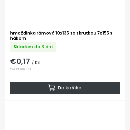
hmoždinka rámová 10x135 so skrutkou 7x155 s
hákom
Skladom do 3 dní
€0,17
/ KS
€0,14 bez DPH
Do košíka