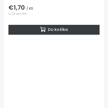
€1,70
/ KS
€1,38 bez DPH
Do košíka