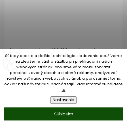
hmoždinka rámová 14x120 so zápustným
limcom a skrutkou so zápustnou hlavou, TX30
Súbory cookie a ďalšie technológie sledovania používame
na zlepšenie vášho zážitku pri prehliadaní našich
Skladom do 3 dní
webových stránok, aby sme vám mohli zobraziť
personalizovaný obsah a cielené reklamy, analyzovať
€0,47
návštevnosť našich webových stránok a porozumieť tomu,
/ KS
odkiaľ naši návštevníci prichádzajú. Viac informácií nájdete
€0,38 bez DPH
tu
Nastavenie
Do košíka
Súhlasím