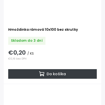
Hmoždinka rámová 10x100 bez skrutky
Skladom do 3 dní
€0,20
/ KS
€0,16 bez DPH
Do košíka