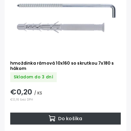
hmoždinka rámová 10x160 so skrutkou 7x180 s
hákom
Skladom do 3 dní
€0,20
/ KS
€0,16 bez DPH
Do košíka