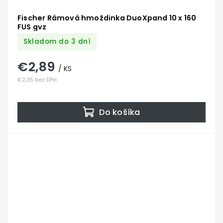
Fischer Rámová hmoždinka DuoXpand 10 x 160
FUS gvz
Skladom do 3 dní
€2,89
/ KS
€2,35 bez DPH
Do košíka