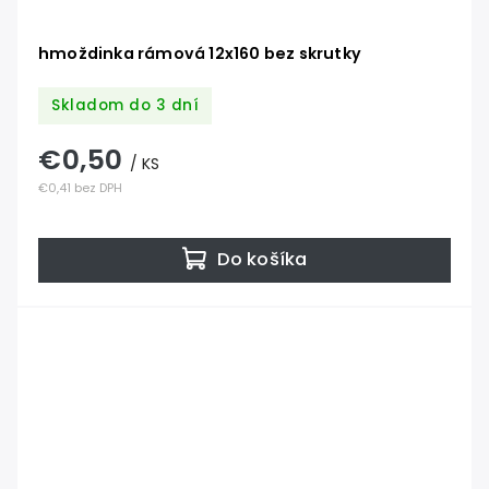
hmoždinka rámová 12x160 bez skrutky
Skladom do 3 dní
€0,50
/ KS
€0,41 bez DPH
Do košíka