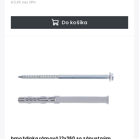
€0,85 bez DPH
Do košíka
hmoždinka rámová 12x360 so zápustným