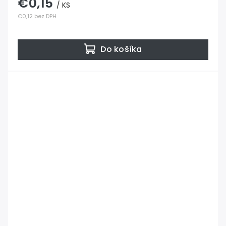
€0,15
/ KS
€0,12 bez DPH
Do košíka