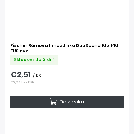
Fischer Rámová hmoždinka DuoXpand 10 x 140
FUS gvz
Skladom do 3 dní
€2,51
/ KS
€2,04 bez DPH
Do košíka