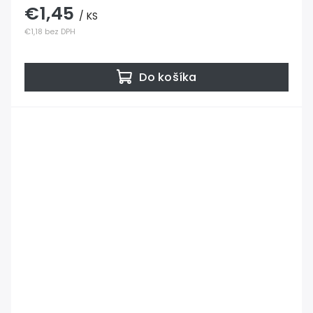
€1,45
/ KS
€1,18 bez DPH
Do košíka