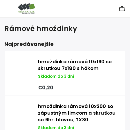
Rámové hmoždinky
Najpredávanejšie
hmoždinka rámová 10x160 so
skrutkou 7x180 s hákom
Skladom do 3 dní
€0,20
hmoždinka rámová 10x200 so
zápustným limcom a skrutkou
so 6hr. hlavou, TX30
Skladom do 3 dní