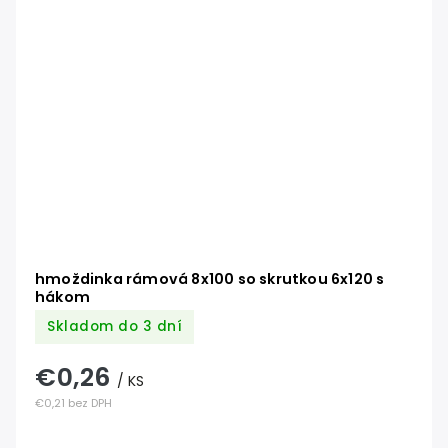
hmoždinka rámová 8x100 so skrutkou 6x120 s
hákom
Skladom do 3 dní
€0,26
/ KS
€0,21 bez DPH