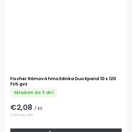
Fischer Rámová hmoždinka DuoXpand 10 x 120
FUS gvz
Skladom do 3 dní
€2,08
/ KS
€1,69 bez DPH