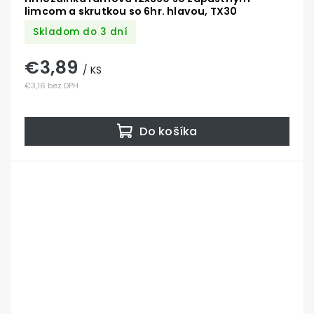
limcom a skrutkou so 6hr. hlavou, TX30
Skladom do 3 dní
€3,89
/ KS
€3,16 bez DPH
Do košíka