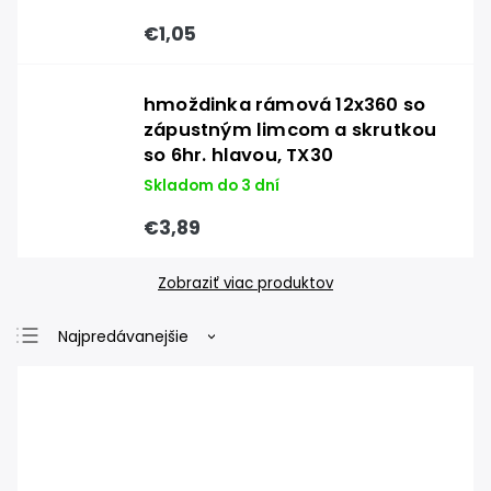
€1,05
hmoždinka rámová 12x360 so
zápustným limcom a skrutkou
so 6hr. hlavou, TX30
Skladom do 3 dní
€3,89
Zobraziť viac produktov
Najpredávanejšie
Najlacnejšie
Najdrahšie
Abecedne