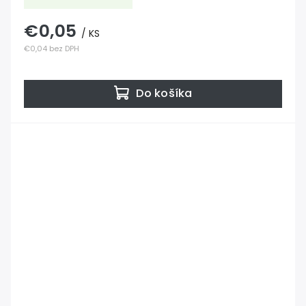
€0,05
/ KS
€0,04 bez DPH
Do košíka