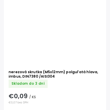
nerezová skrutka (M5x12mm) polguľatá hlava,
imbus, DIN7380 /AISI304
Skladom do 3 dní
€0,09
/ KS
€0,07 bez DPH