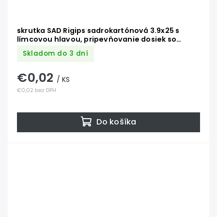
skrutka SAD Rigips sadrokartónová 3.9x25 s
límcovou hlavou, pripevňovanie dosiek so
zosilneným jadrom (Habito, RigiStabil) ku
Skladom do 3 dní
kovovej a k drevenej konštrukcii
€0,02
/ KS
€0,02 bez DPH
Do košíka