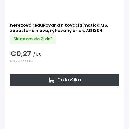
nerezová redukovaná nitovacia matica M6,
zapustená hlava, ryhovaný driek, AISI304
Skladom do 3 dní
€0,27
/ KS
€0,22 bez DPH
Do košíka