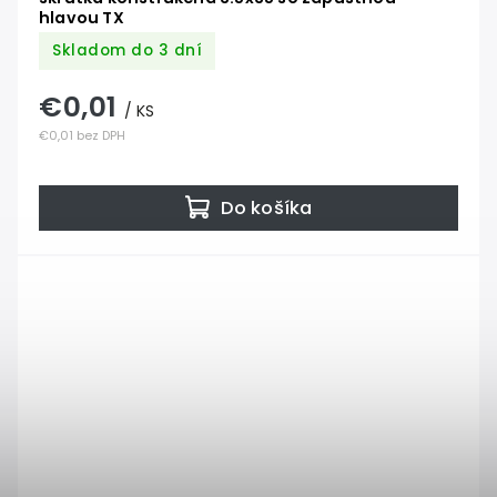
hlavou TX
Skladom do 3 dní
€0,01
/ KS
€0,01 bez DPH
Do košíka