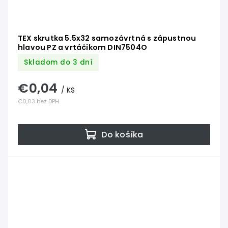
TEX skrutka 5.5x32 samozávrtná s zápustnou
hlavou PZ a vrtáčikom DIN7504O
Skladom do 3 dní
€0,04
/ KS
€0,03 bez DPH
Do košíka