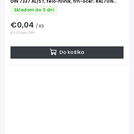
DIN 7337 AL/ST, telo-hliník, tŕň-oceľ; RAL7016
antracit
Skladom do 3 dní
€0,04
/ KS
€0,03 bez DPH
Do košíka