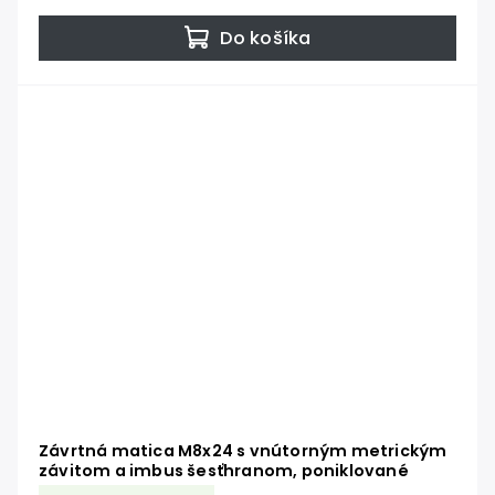
Do košíka
Závrtná matica M8x24 s vnútorným metrickým
závitom a imbus šesťhranom, poniklované