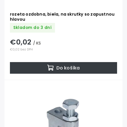
rozeta ozdobna, biela, na skrutky so zapustnou
hlavou
Skladom do 3 dní
€0,02
/ KS
€0,02 bez DPH
Do košíka