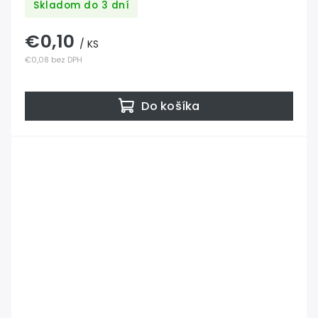
Skladom do 3 dní
€0,10
/ KS
€0,08 bez DPH
Do košíka