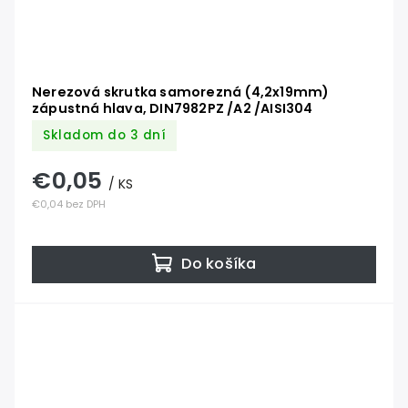
Nerezová skrutka samorezná (4,2x19mm)
zápustná hlava, DIN7982PZ /A2 /AISI304
Skladom do 3 dní
€0,05
/ KS
€0,04 bez DPH
Do košíka