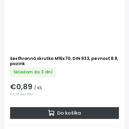
šesťhranná skrutka M16x70, DIN 933, pevnosť 8.8,
pozink
Skladom do 3 dní
€0,89
/ KS
€0,72 bez DPH
Do košíka