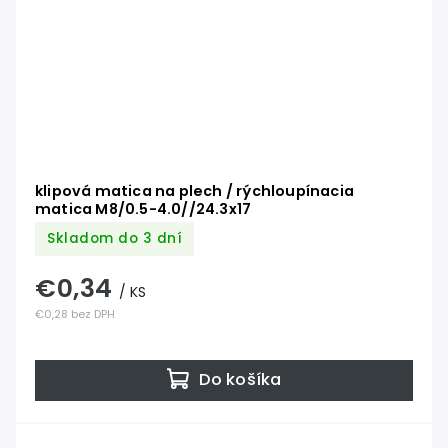
klipová matica na plech / rýchloupínacia
matica M8/0.5-4.0//24.3x17
Skladom do 3 dní
€0,34
/ KS
€0,28 bez DPH
Do košíka