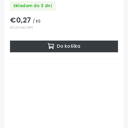
Skladom do 3 dní
€0,27
/ KS
€0,22 bez DPH
Do košíka