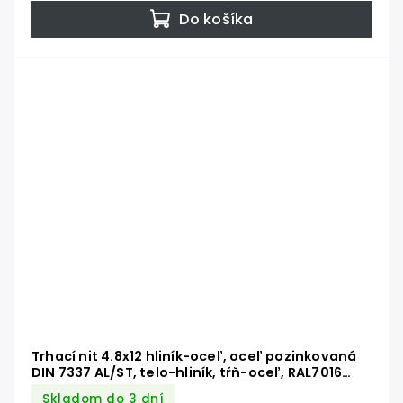
Do košíka
Trhací nit 4.8x12 hliník-oceľ, oceľ pozinkovaná
DIN 7337 AL/ST, telo-hliník, tŕň-oceľ, RAL7016
antracit
Skladom do 3 dní