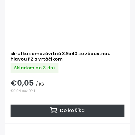
skrutka samozávrtná 3.9x40 so zápustnou
hlavou PZ a vrtáčikom
Skladom do 3 dní
€0,05
/ KS
€0,04 bez DPH
Do košíka