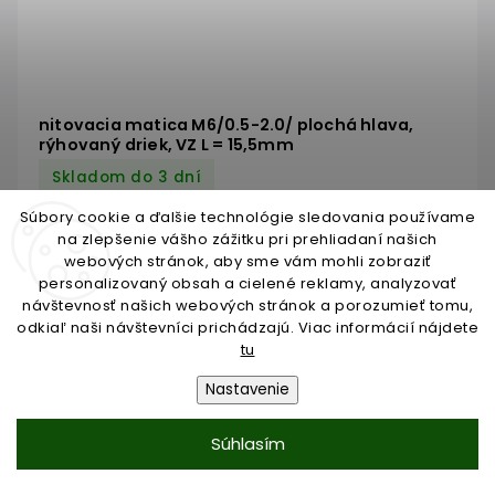
nitovacia matica M6/0.5-2.0/ plochá hlava,
rýhovaný driek, VZ L = 15,5mm
Skladom do 3 dní
Súbory cookie a ďalšie technológie sledovania používame
€0,11
/ KS
na zlepšenie vášho zážitku pri prehliadaní našich
webových stránok, aby sme vám mohli zobraziť
€0,09 bez DPH
personalizovaný obsah a cielené reklamy, analyzovať
návštevnosť našich webových stránok a porozumieť tomu,
odkiaľ naši návštevníci prichádzajú. Viac informácií nájdete
Do košíka
tu
Nastavenie
Súhlasím