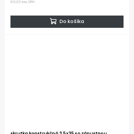
€0,03 bez DPH
Do košíka
skrutka konstrukčná 3.5x35 so zápustnou