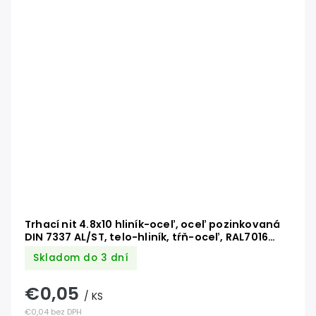
Trhací nit 4.8x10 hliník-oceľ, oceľ pozinkovaná
DIN 7337 AL/ST, telo-hliník, tŕň-oceľ, RAL7016
antracit
Skladom do 3 dní
€0,05
/ KS
€0,04 bez DPH