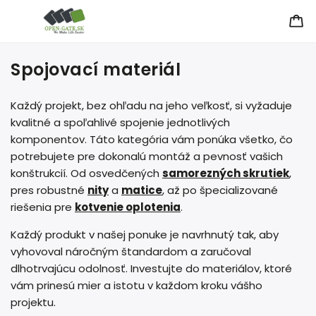
Spojovací materiál
Každý projekt, bez ohľadu na jeho veľkosť, si vyžaduje
kvalitné a spoľahlivé spojenie jednotlivých
komponentov. Táto kategória vám ponúka všetko, čo
potrebujete pre dokonalú montáž a pevnosť vašich
konštrukcií. Od osvedčených
samorezných skrutiek
,
pres robustné
nity
a
matice
, až po špecializované
riešenia pre
kotvenie oplotenia
.
Každý produkt v našej ponuke je navrhnutý tak, aby
vyhovoval náročným štandardom a zaručoval
dlhotrvajúcu odolnosť. Investujte do materiálov, ktoré
vám prinesú mier a istotu v každom kroku vášho
projektu.