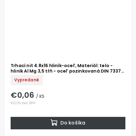
Trhací nit 4.8x16 hliník-oceľ, Materiál: telo -
hliník Al Mg 3,5 tŕň - oceľ pozinkovaná DIN 7337
AL/ST
Vypredané
€0,06
/ KS
€0,05 bez DPH
Do košíka