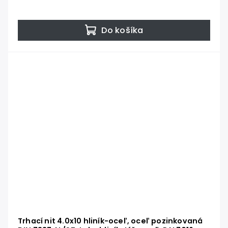
Do košíka
Trhací nit 4.0x10 hliník-oceľ, oceľ pozinkovaná