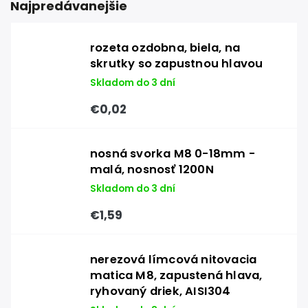
Najpredávanejšie
rozeta ozdobna, biela, na
skrutky so zapustnou hlavou
Skladom do 3 dní
€0,02
nosná svorka M8 0-18mm -
malá, nosnosť 1200N
Skladom do 3 dní
€1,59
nerezová límcová nitovacia
matica M8, zapustená hlava,
ryhovaný driek, AISI304