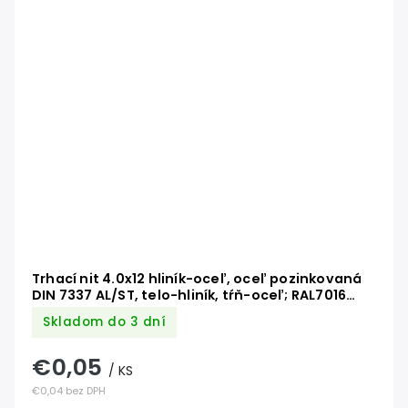
Trhací nit 4.0x12 hliník-oceľ, oceľ pozinkovaná
DIN 7337 AL/ST, telo-hliník, tŕň-oceľ; RAL7016
antracit
Skladom do 3 dní
€0,05
/ KS
€0,04 bez DPH