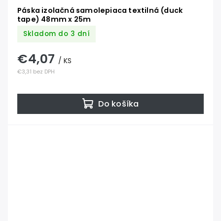
Páska izolačná samolepiaca textilná (duck
tape) 48mm x 25m
Skladom do 3 dní
€4,07
/ KS
€3,31 bez DPH
Do košíka