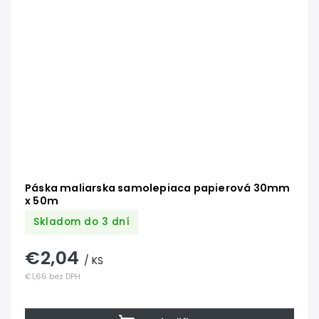
Páska maliarska samolepiaca papierová 30mm
x 50m
Skladom do 3 dní
€2,04
/ KS
€1,66 bez DPH