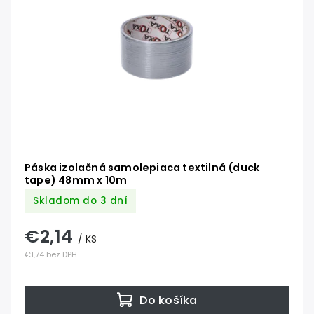
Páska izolačná samolepiaca textilná (duck
tape) 48mm x 10m
Skladom do 3 dní
€2,14
/ KS
€1,74 bez DPH
Do košíka