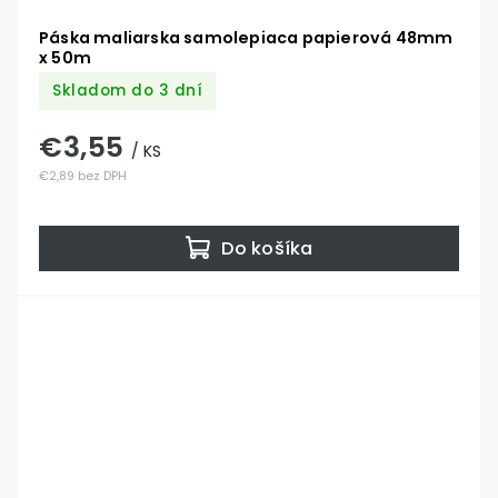
Páska maliarska samolepiaca papierová 48mm
x 50m
Skladom do 3 dní
€3,55
/ KS
€2,89 bez DPH
Do košíka