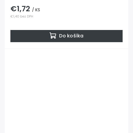
€1,72
/ KS
€1,40 bez DPH
Do košíka