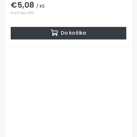
€5,08
/ KS
€4,13 bez DPH
Do košíka