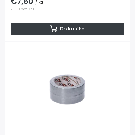
€7,50
/ KS
€6,10 bez DPH
Do košíka