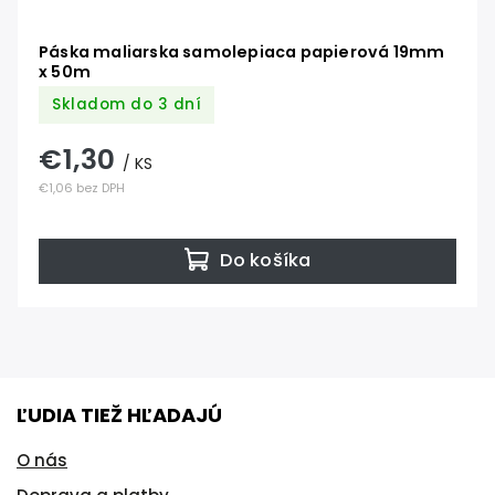
Páska maliarska samolepiaca papierová 19mm
x 50m
Skladom do 3 dní
€1,30
/ KS
€1,06 bez DPH
Do košíka
ĽUDIA TIEŽ HĽADAJÚ
O nás