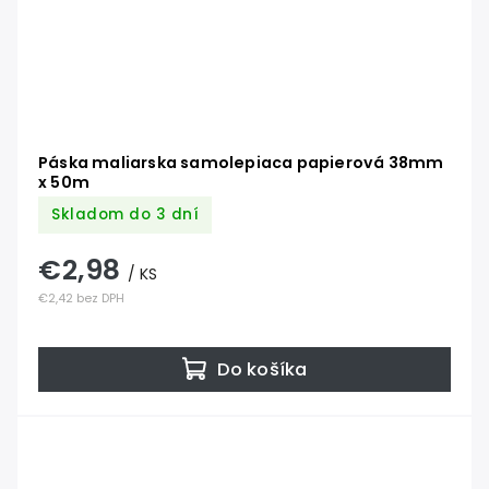
Páska maliarska samolepiaca papierová 38mm
x 50m
Skladom do 3 dní
€2,98
/ KS
€2,42 bez DPH
Do košíka