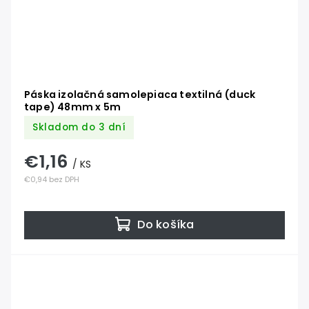
Páska izolačná samolepiaca textilná (duck
tape) 48mm x 5m
Skladom do 3 dní
€1,16
/ KS
€0,94 bez DPH
Do košíka