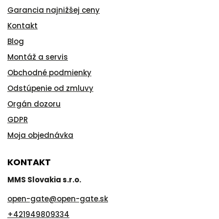
Garancia najnižšej ceny
Kontakt
Blog
Montáž a servis
Obchodné podmienky
Odstúpenie od zmluvy
Orgán dozoru
GDPR
Moja objednávka
KONTAKT
MMS Slovakia s.r.o.
open-gate
@
open-gate.sk
+421949809334