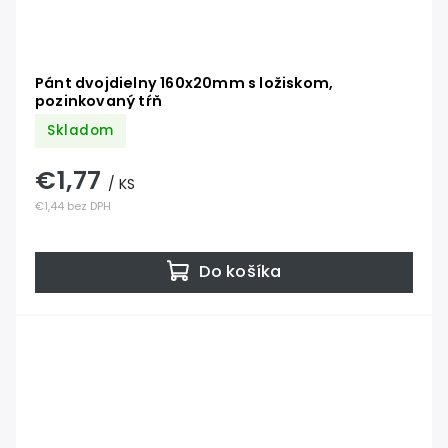
Pánt dvojdielny 160x20mm s ložiskom,
pozinkovaný tŕň
Skladom
€1,77
/ KS
€1,44 bez DPH
Do košíka