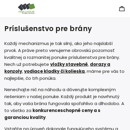
Príslušenstvo pre brány
Každý mechanizmus je tak silný, ako jeho najslabší
prvok. A práve preto venujeme obrovskú pozornosť
kvalitnej a rozmanitej ponuke príslušenstva pre brány.
Nech už potrebujete
vložky stavebné
,
dorazy a
konzoly
,
vodiace kladky či kolieska
, máme pre vás to
najlepšie, čo trh ponúka.
Nenechajte nič na náhodu a dôverujte komplexným
riešeniam v našej ponuke. Každý produkt je navrhnutý
tak, aby vaša brána fungovala spoľahlivo a dlhodobo. A
to všetko za
konkurenceschopné ceny a s
garanciou kvality
.
Vstaňte na úroveň dokonale fungujúceho systému a