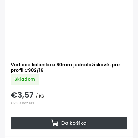
Vodiace koliesko ø 60mm jednoložiskové, pre
profil C902/16
Skladom
€3,57
/ KS
€2,90 bez DPH
Do košíka