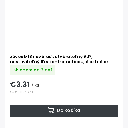
záves M18 navárací, otvárateľný 90°,
nastaviteľný 1D s kontramaticou, čiastočne
pozinkovaný
Skladom do 3 dní
€3,31
/ KS
€2,69 bez DPH
Do košíka