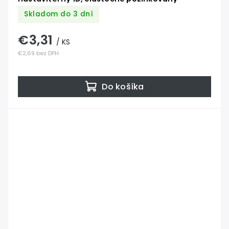
Skladom do 3 dní
€3,31
/ KS
€2,69 bez DPH
Do košíka