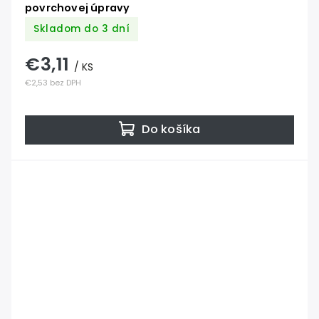
povrchovej úpravy
Skladom do 3 dní
€3,11
/ KS
€2,53 bez DPH
Do košíka