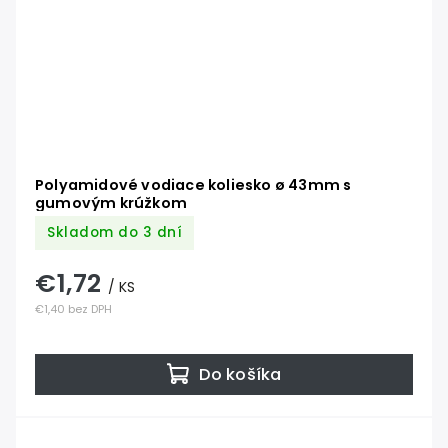
Polyamidové vodiace koliesko ø 43mm s
gumovým krúžkom
Skladom do 3 dní
€1,72
/ KS
€1,40 bez DPH
Do košíka