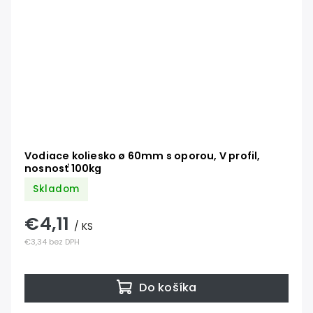
Vodiace koliesko ø 60mm s oporou, V profil,
nosnosť 100kg
Skladom
€4,11
/ KS
€3,34 bez DPH
Do košíka