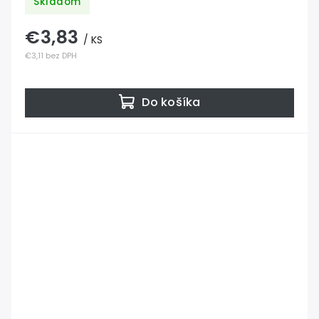
Skladom
€3,83
/ KS
€3,11 bez DPH
Do košíka