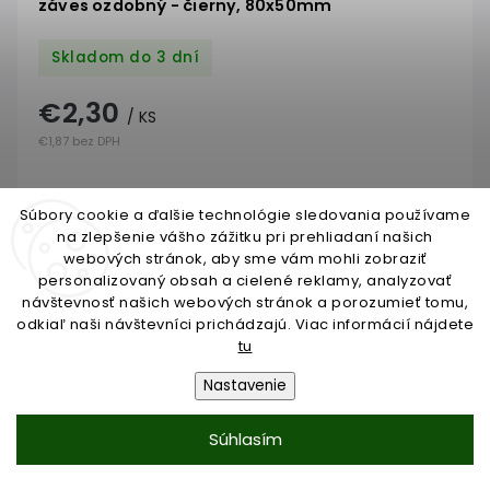
záves ozdobný - čierny, 80x50mm
Skladom do 3 dní
€2,30
/ KS
€1,87 bez DPH
Do košíka
Súbory cookie a ďalšie technológie sledovania používame
na zlepšenie vášho zážitku pri prehliadaní našich
webových stránok, aby sme vám mohli zobraziť
personalizovaný obsah a cielené reklamy, analyzovať
návštevnosť našich webových stránok a porozumieť tomu,
odkiaľ naši návštevníci prichádzajú. Viac informácií nájdete
tu
Nastavenie
Súhlasím