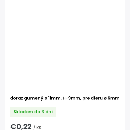
doraz gumený ø 11mm, H-9mm, pre dieru ø 6mm
Skladom do 3 dní
€0,22
/ KS