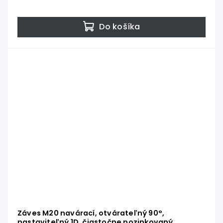
Do košíka
Záves M20 navárací, otvárateľný 90°,
nastaviteľný 1D, čiastočne pozinkovaný