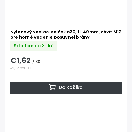
Nylonový vodiaci valček ø30, H-40mm, závit M12
pre horné vedenie posuvnej brány
Skladom do 3 dní
€1,62
/ KS
€1,32 bez DPH
Do košíka