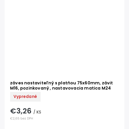
záves nastaviteľný s platňou 75x60mm, závit
M16, pozinkovaný , nastavovacia matica M24
Vypredané
€3,26
/ KS
€2,65 bez DPH