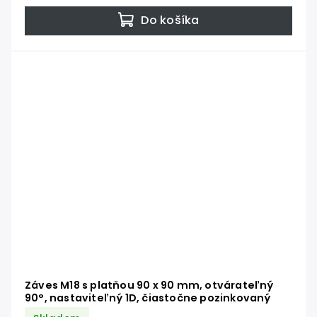
Do košíka
Záves M18 s platňou 90 x 90 mm, otvárateľný
90°, nastaviteľný 1D, čiastočne pozinkovaný