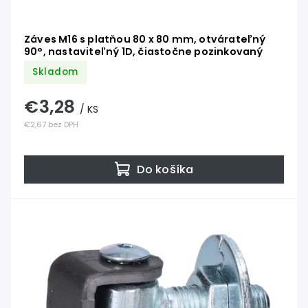
Záves M16 s platňou 80 x 80 mm, otvárateľný
90°, nastaviteľný 1D, čiastočne pozinkovaný
Skladom
€3,28
/ KS
€2,67 bez DPH
Do košíka