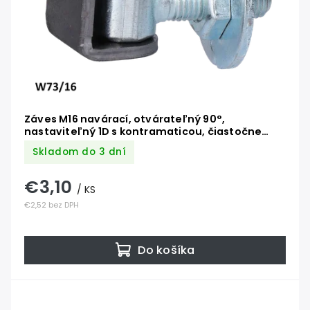
Záves M16 navárací, otvárateľný 90°,
nastaviteľný 1D s kontramaticou, čiastočne
pozinkovaný
Skladom do 3 dní
€3,10
/ KS
€2,52 bez DPH
Do košíka