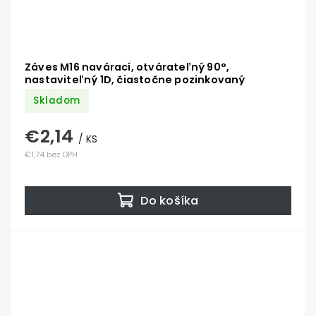
Záves M16 navárací, otvárateľný 90°,
nastaviteľný 1D, čiastočne pozinkovaný
Skladom
€2,14
/ KS
€1,74 bez DPH
Do košíka