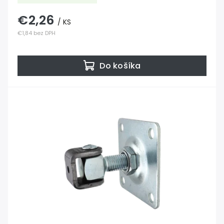
€2,26
/ KS
€1,84 bez DPH
Do košíka