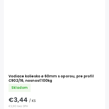
Vodiace koliesko ø 60mm s oporou, pre profil
C902/16, nosnosť 100kg
Skladom
€3,44
/ KS
€2,80 bez DPH