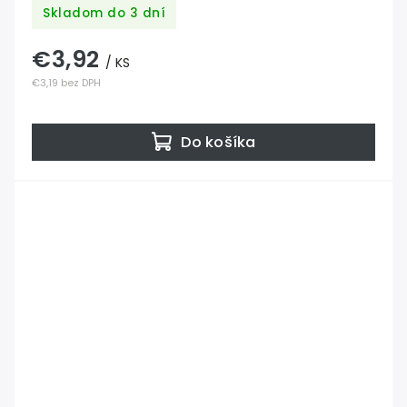
pozinkovaný
Skladom do 3 dní
€3,92
/ KS
€3,19 bez DPH
Do košíka