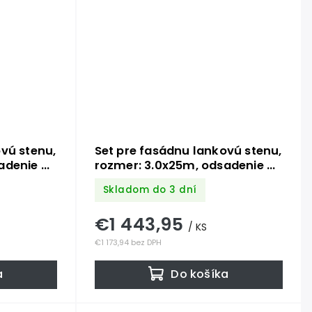
vú stenu,
Set pre fasádnu lankovú stenu,
adenie od
rozmer: 3.0x25m, odsadenie od
-
steny: 100mm, Nerez -
Skladom do 3 dní
 316.
kombinácia AISI 304 a 316.
množstvo
Obsahuje potrebné množstvo
€1 443,95
komponentov
/ KS
€1 173,94 bez DPH
a
Do košíka