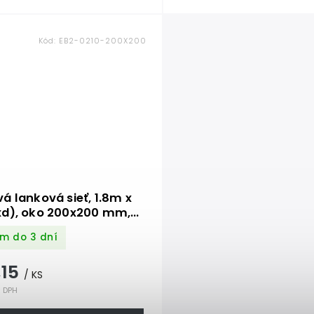
Kód:
EB2-0210-200X200
á lanková sieť, 1.8m x
xd), oko 200x200 mm,
 lanka 2mm, AISI316
m do 3 dní
,15
/ KS
z DPH