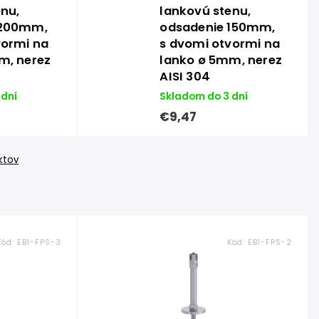
enu,
lankovú stenu,
 200mm,
odsadenie 150mm,
vormi na
s dvomi otvormi na
m, nerez
lanko ø 5mm, nerez
AISI 304
 dní
Skladom do 3 dní
€9,47
ktov
Kód:
EB1-FPS-3
Kód:
EB1-FPS-2