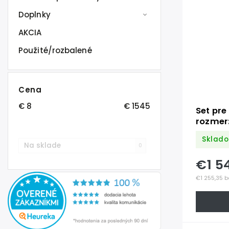
Doplnky
AKCIA
Použité/rozbalené
Cena
€
8
€
1545
Set pre
rozmer
steny:
Sklado
kombiná
Na sklade
0
Obsahu
€1 5
kompo
€1 255,35 b