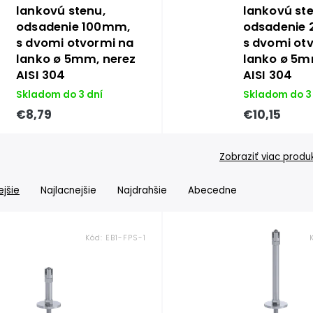
lankovú stenu,
lankovú st
odsadenie 100mm,
odsadenie
s dvomi otvormi na
s dvomi ot
lanko ø 5mm, nerez
lanko ø 5m
AISI 304
AISI 304
Skladom do 3 dní
Skladom do 3
€8,79
€10,15
Zobraziť viac produ
jšie
Najlacnejšie
Najdrahšie
Abecedne
Kód:
EB1-FPS-1