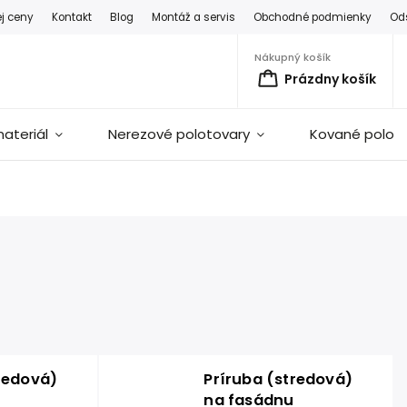
ej ceny
Kontakt
Blog
Montáž a servis
Obchodné podmienky
Od
Nákupný košík
Prázdny košík
ateriál
Nerezové polotovary
Kované polot
redová)
Príruba (stredová)
na fasádnu