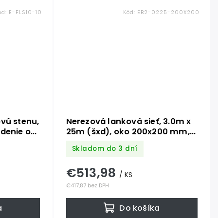
ód:
E-FLS10-10
Kód:
EB2-0225-200X200
vú stenu,
Nerezová lanková sieť, 3.0m x
adenie od
25m (šxd), oko 200x200 mm,
-
hrúbka lanka 2mm, AISI316
Skladom do 3 dní
 316.
množstvo
€513,98
/ KS
€417,87 bez DPH
a
Do košíka