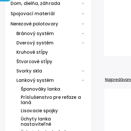
Dom, dielňa, záhrada
Spojovací materiál
Nerezové polotovary
Bránový systém
Dverový systém
Kruhové stĺpy
Štvorcové stĺpy
Svorky skla
Najpredávane
Lankový systém
Šponováky lanka
Príslušenstvo pre reťaze a
laná
Lisovacie spojky
Úchyty lanka
nastaviteľné