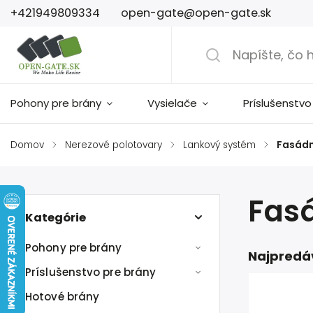
+421949809334
open-gate@open-gate.sk
Pohony pre brány
Vysielače
Príslušenstvo
Domov
/
Nerezové polotovary
/
Lankový systém
/
Fasádn
Fasá
Kategórie
Pohony pre brány
Najpredá
Príslušenstvo pre brány
Hotové brány