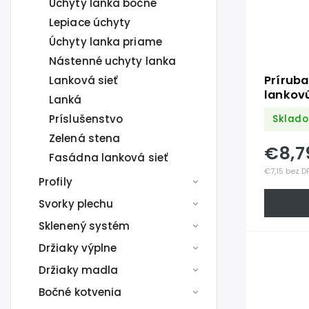
Úchyty lanka bočné
Lepiace úchyty
Úchyty lanka priame
Nástenné uchyty lanka
Príruba
Lanková sieť
lankovú
Lanká
100mm,
Príslušenstvo
Sklado
lanko ø
Zelená stena
€8,
Fasádna lanková sieť
€7,15 bez D
Profily
Svorky plechu
Sklenený systém
Držiaky výplne
Držiaky madla
Bočné kotvenia