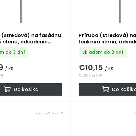
 (stredová) na fasádnu
Príruba (stredová) n
 stenu, odsadenie
lankovú stenu, odsad
 s dvomi otvormi na
200mm, s dvomi otvo
m do 3 dní
Skladom do 3 dní
 5mm, nerez AISI 304
lanko ø 5mm, nerez A
79
€10,15
/ KS
/ KS
PH
€8,25 bez DPH
Do košíka
Do košík
Kód:
EB1-FPR-3