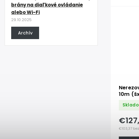
brány na diaľkové ovládanie
alebo Wi-Fi
29.10.2025
Archív
Nerezov
10m (š
hrúbka
Sklado
€127
€103,37 be