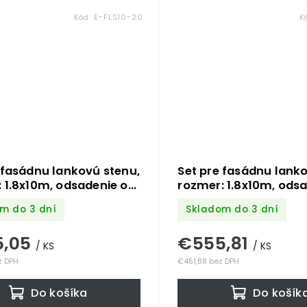
Kód:
E-FLS10-20
K
 fasádnu lankovú stenu,
Set pre fasádnu lanko
 1.8x10m, odsadenie od
rozmer: 1.8x10m, ods
 200mm, Nerez -
steny: 100mm, Nerez 
m do 3 dní
Skladom do 3 dní
cia AISI 304 a 316.
kombinácia AISI 304 a
je potrebné množstvo
Obsahuje potrebné 
5,05
€555,81
nentov
komponentov
/ KS
/ KS
z DPH
€451,88 bez DPH
Do košíka
Do košík