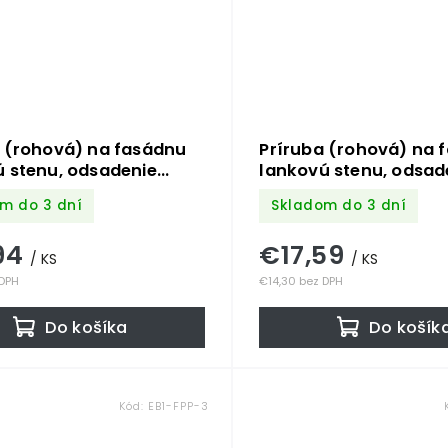
a (rohová) na fasádnu
Príruba (rohová) na 
 stenu, odsadenie
lankovú stenu, odsad
 s dvomi vnútornými
150mm, s dvomi vnút
m do 3 dní
Skladom do 3 dní
 M8, brúsená nerez
závitmi M8, brúsená 
AISI 304
K320 / AISI 304
94
€17,59
/ KS
/ KS
 DPH
€14,30 bez DPH
Do košíka
Do košík
Kód:
EB1-FPP-3