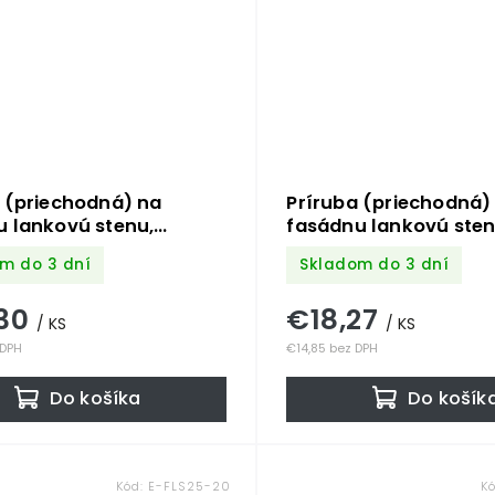
 (priechodná) na
Príruba (priechodná)
u lankovú stenu,
fasádnu lankovú sten
nie 200mm, pre lanko
odsadenie 150mm, pr
m do 3 dní
Skladom do 3 dní
mm, so závitom M8,
max ø6mm, so závit
 nerez K320 / AISI 304
brúsená nerez K320 / 
30
€18,27
/ KS
/ KS
 DPH
€14,85 bez DPH
Do košíka
Do košík
Kód:
E-FLS25-20
K