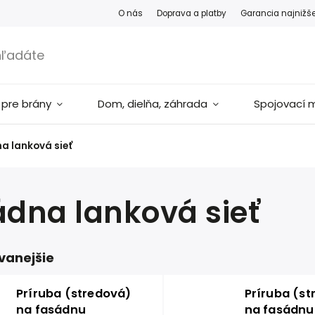
O nás
Doprava a platby
Garancia najnižš
 pre brány
Dom, dielňa, záhrada
Spojovací m
a lanková sieť
dna lanková sieť
vanejšie
Príruba (stredová)
Príruba (st
na fasádnu
na fasádnu