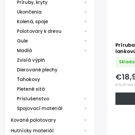
Príruby, kryty
Ukončenia
Kolená, spoje
Polotovary k drevu
Gule
Prírub
Madlá
lankovú
200mm,
Zvislá výplň
Sklado
závitmi
Dierované plechy
K320 / 
€18,
Ťahokovy
€15,40 bez
Pletené sitá
Príslušenstvo
Spojovací materiál
Kované polotovary
Hutnícky materiál