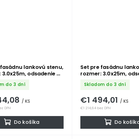
 fasádnu lankovú stenu,
Set pre fasádnu lanko
: 3.0x25m, odsadenie od
rozmer: 3.0x25m, ods
 200mm, Nerez -
steny: 150mm, Nerez 
m do 3 dní
Skladom do 3 dní
cia AISI 304 a 316.
kombinácia AISI 304 a
je potrebné množstvo
Obsahuje potrebné 
44,08
€1 494,01
nentov
komponentov
/ KS
/ KS
ez DPH
€1 214,64 bez DPH
Do košíka
Do košík