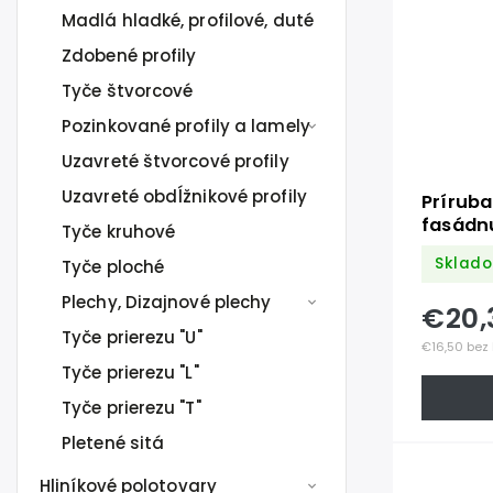
Madlá hladké, profilové, duté
Zdobené profily
Tyče štvorcové
Pozinkované profily a lamely
Uzavreté štvorcové profily
Uzavreté obdĺžnikové profily
Príruba
fasádn
Tyče kruhové
odsade
Sklado
Tyče ploché
max ø6
brúsená
Plechy, Dizajnové plechy
€20,
Tyče prierezu "U"
€16,50 bez
Tyče prierezu "L"
Tyče prierezu "T"
Pletené sitá
Hliníkové polotovary