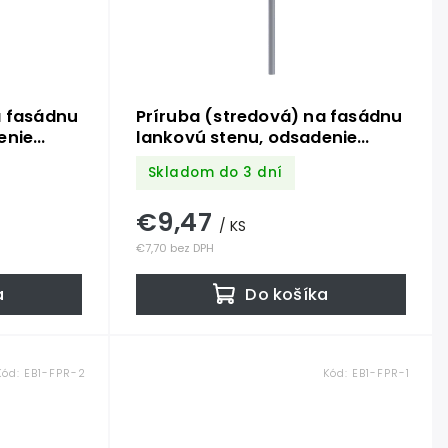
a fasádnu
Príruba (stredová) na fasádnu
enie
lankovú stenu, odsadenie
rmi na
150mm, s dvomi otvormi na
Skladom do 3 dní
ISI 304
lanko ø 5mm, nerez AISI 304
€9,47
/ KS
€7,70 bez DPH
a
Do košíka
Kód:
EB1-FPR-2
Kód:
EB1-FPR-1