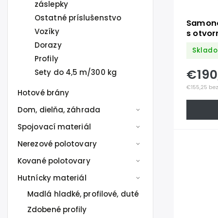
záslepky
Ostatné príslušenstvo
Samonos
Vozíky
s otvor
Dorazy
Sklado
Profily
€190
Sety do 4,5 m/300 kg
€155,25 be
Hotové brány
Dom, dielňa, záhrada
Spojovací materiál
Nerezové polotovary
Kované polotovary
Hutnícky materiál
Madlá hladké, profilové, duté
Zdobené profily