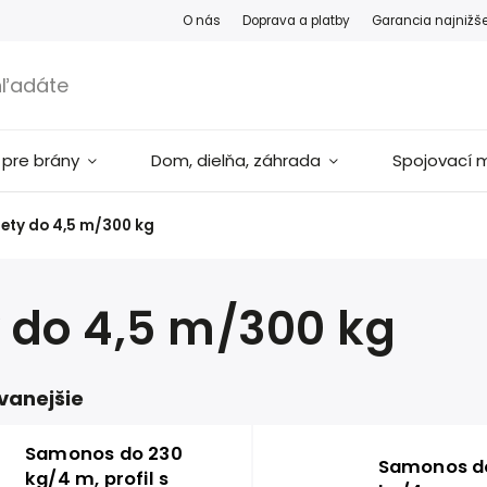
O nás
Doprava a platby
Garancia najnižš
 pre brány
Dom, dielňa, záhrada
Spojovací m
ety do 4,5 m/300 kg
 do 4,5 m/300 kg
vanejšie
Samonos do 230
Samonos d
kg/4 m, profil s