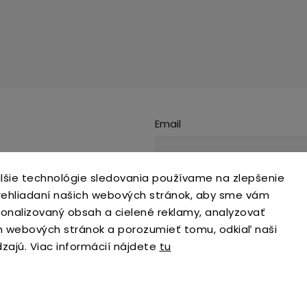
Email
s.r.o.
lšie technológie sledovania používame na zlepšenie
Prihlásiť sa
open-gate.sk
prehliadaní našich webových stránok, aby sme vám
334
sonalizovaný obsah a cielené reklamy, analyzovať
h webových stránok a porozumieť tomu, odkiaľ naši
dzajú. Viac informácií nájdete
tu