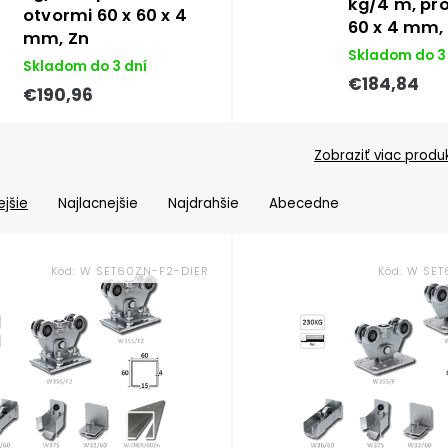
kg/4 m, prof
otvormi 60 x 60 x 4
60 x 4 mm,
mm, Zn
Skladom do 3
Skladom do 3 dní
€184,84
€190,96
Zobraziť viac produ
jšie
Najlacnejšie
Najdrahšie
Abecedne
Kód:
W SET60ZN-F2-DIER
Kód:
W SET