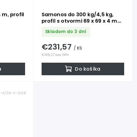
m, profil
Samonos do 300 kg/4,5 kg,
profil s otvormi 69 x 69 x 4 mm
Zn
Skladom do 3 dní
€231,57
/ KS
€188,27 bez DPH
a
Do košíka
P-4/ZN-K-DIER