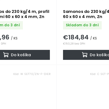
 do 230 kg/4 m, profil
Samonos do 230 kg/4 
mi 60 x 60 x 4 mm, Zn
60 x 60 x 4 mm, Zn
m do 3 dní
Skladom do 3 dní
,96
€184,84
/ KS
/ KS
z DPH
€150,28 bez DPH
Do košíka
Do košík
Kód:
W SET70/ZN-F-DIER
Kód:
C SET-