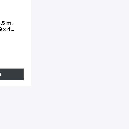
,5 m,
9 x 4
a