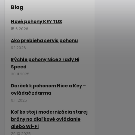
Blog
Nové pohony KEY TUS
15.6.2026
Ako prebieha servis pohonu
9.1.2026
Rýchle pohony Nice z rady Hi
Speed
30.11.2025
Darček k pohonom Nice a Key –
ovládač zdarma
6.11.2025
Koľko stojí modernizácia starej
brány na diaľkové ovládanie
alebo Wi-Fi
29.10.2025