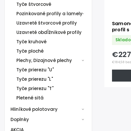
Tyče štvorcové
Pozinkované profily a lamely
Uzavreté štvorcové profily
Samono
profil 
Uzavreté obdĺžnikové profily
mm, Z
Sklado
Tyče kruhové
Tyče ploché
€227
Plechy, Dizajnové plechy
€184,58 be
Tyče prierezu "U"
Tyče prierezu "L"
Tyče prierezu "T"
Pletené sitá
Hliníkové polotovary
Doplnky
AKCIA