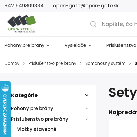
+421949809334
open-gate@open-gate.sk
Pohony pre brány
Vysielače
Príslušenstvo
Domov
/
Príslušenstvo pre brány
/
Samonosný systém
/
S
Sety
Kategórie
Pohony pre brány
Najpredá
Príslušenstvo pre brány
Vložky stavebné