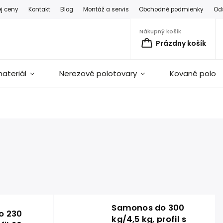
ej ceny
Kontakt
Blog
Montáž a servis
Obchodné podmienky
Od
Nákupný košík
Prázdny košík
ateriál
Nerezové polotovary
Kované polot
Samonos do 300
o 230
kg/4,5 kg, profil s