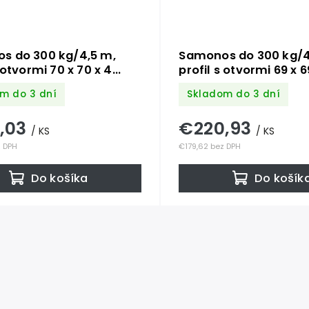
s do 300 kg/4,5 m,
Samonos do 300 kg/4
s otvormi 70 x 70 x 4
profil s otvormi 69 x 6
n
mm, Zn
m do 3 dní
Skladom do 3 dní
,03
€220,93
/ KS
/ KS
z DPH
€179,62 bez DPH
Do košíka
Do košík