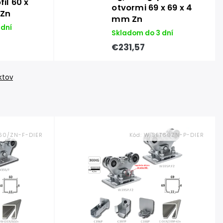
il 60 x
otvormi 69 x 69 x 4
 Zn
mm Zn
 dní
Skladom do 3 dní
€231,57
ktov
60/ZN-F-DIER
Kód:
W SET69ZN-P-DIER