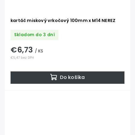
kartáč miskový vrkočový 100mm x M14 NEREZ
Skladom do 3 dní
€6,73
/ KS
€5,47 bez DPH
Do košíka