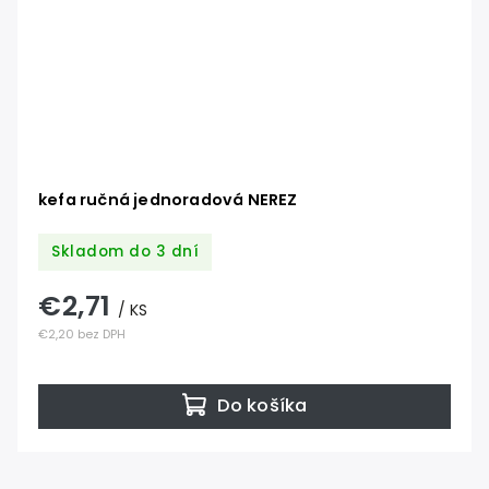
kefa ručná jednoradová NEREZ
Skladom do 3 dní
€2,71
/ KS
€2,20 bez DPH
Do košíka