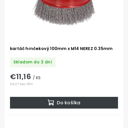
kartáč hrnčekový 100mm x M14 NEREZ 0.35mm
Skladom do 3 dní
€11,16
/ KS
€9,07 bez DPH
Do košíka