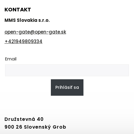
KONTAKT
MMS Slovakia s.r.o.
open-gate
@
open-gate.sk
+421949809334
Email
Prihlásiť sa
Družstevná 40
900 26 Slovenský Grob