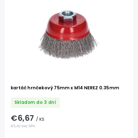
kartáč hrnčekový 75mm x M14 NEREZ 0.35mm
Skladom do 3 dní
€6,67
/ KS
€5,42 bez DPH