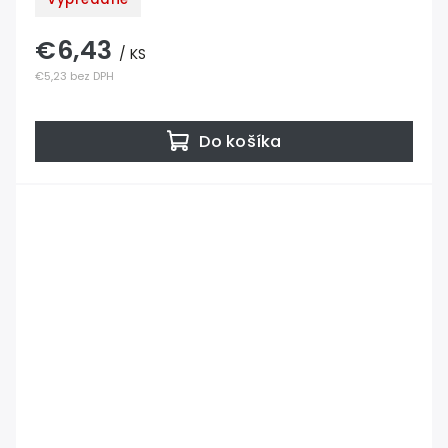
€6,43
/ KS
€5,23 bez DPH
Do košíka