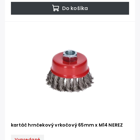
Do košíka
kartáč hrnčekový vrkočový 65mm x M14 NEREZ
Vypredané