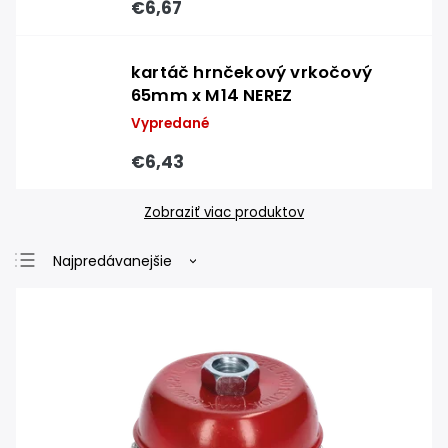
€6,67
kartáč hrnčekový vrkočový
65mm x M14 NEREZ
Vypredané
€6,43
Zobraziť viac produktov
Najpredávanejšie
Najlacnejšie
Najdrahšie
Abecedne