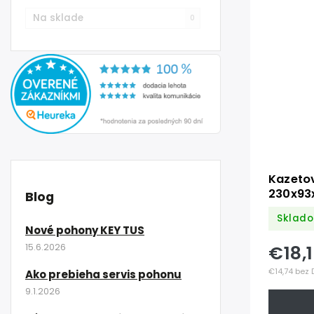
Na sklade
0
Kazeto
230x93
Blog
kľučku 
Sklado
40x40m
Nové pohony KEY TUS
zámok
€18,
15.6.2026
€14,74 bez 
Ako prebieha servis pohonu
9.1.2026