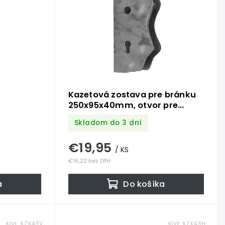
Kazetová zostava pre bránku
250x95x40mm, otvor pre
kľučku ø 20mm, na profil
Skladom do 3 dní
40x40mm, zdobená, pre
zámok ZM90/80
€19,95
/ KS
€16,22 bez DPH
a
Do košíka
Kód:
KZK43V
Kód:
KZK43H