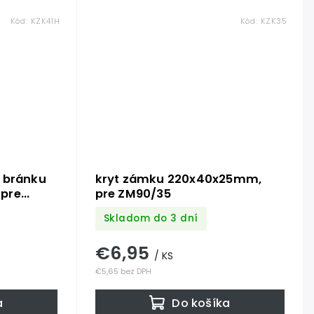
Kód:
KZK41H
Kód:
KZK35
 bránku
kryt zámku 220x40x25mm,
pre
pre ZM90/35
ofil
Skladom do 3 dní
re zámok
€6,95
/ KS
€5,65 bez DPH
a
Do košíka