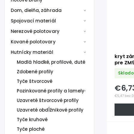
Dom, dielňa, záhrada
Spojovací materiál
Nerezové polotovary
Kované polotovary
Hutnícky materiál
kryt z
Madlá hladké, profilové, duté
pre ZM
Zdobené profily
Sklado
Tyče štvorcové
€6,7
Pozinkované profily a lamely
€5,47 bez 
Uzavreté štvorcové profily
Uzavreté obdĺžnikové profily
Tyče kruhové
Tyče ploché