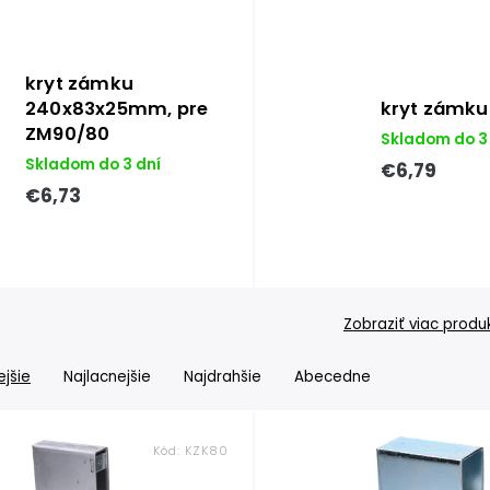
kryt zámku
240x83x25mm, pre
kryt zámk
ZM90/80
Skladom do 3
Skladom do 3 dní
€6,79
€6,73
Zobraziť viac produ
jšie
Najlacnejšie
Najdrahšie
Abecedne
Kód:
KZK80