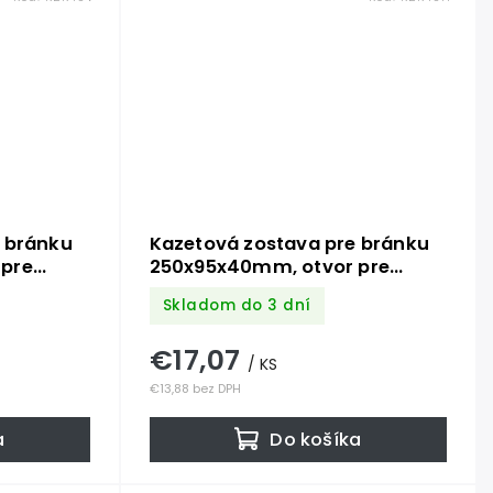
 bránku
Kazetová zostava pre bránku
pre
250x95x40mm, otvor pre
rofil
kľučku ø 19,5mm, na profil
Skladom do 3 dní
k
40x40mm, hladká, pre zámok
ZM90/80
€17,07
/ KS
€13,88 bez DPH
a
Do košíka