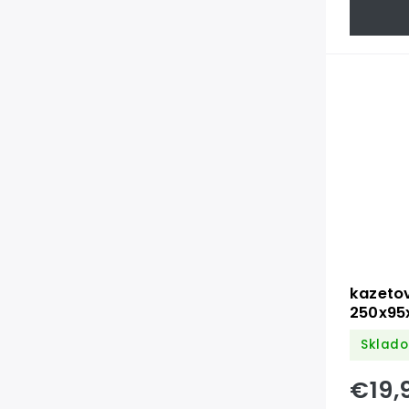
kazeto
250x9
Sklado
€19,