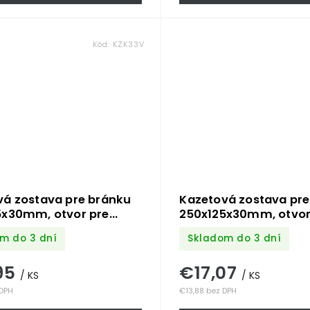
Kód:
KZK33V
vá zostava pre bránku
Kazetová zostava pre
5x30mm, otvor pre
250x125x30mm, otvor
ø 20mm, na profil
kľučku ø 20mm, na pr
m do 3 dní
Skladom do 3 dní
m, zdobená, pre
30x30mm, hladká, p
 ZM90/80
ZM90/80
95
€17,07
/ KS
/ KS
 DPH
€13,88 bez DPH