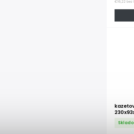
€16,22 bez
kazeto
230x9
Sklado