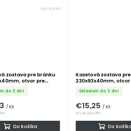
Kód:
KZK41V
vá zostava pre bránku
Kazetová zostava pre
x40mm, otvor pre
230x93x40mm, otvor 
ø 20mm, na profil
kľučku ø 20mm, na pr
m do 3 dní
Skladom do 3 dní
m, zdobená, pre
40x40mm, hladká, p
 ZM90/80
ZM90/80
13
€15,25
/ KS
/ KS
DPH
€12,40 bez DPH
Do košíka
Do košík