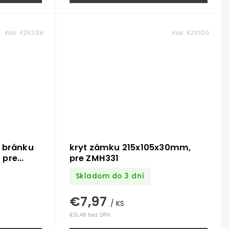
Kód:
KZK33H
Kód:
KZK100
 bránku
kryt zámku 215x105x30mm,
 pre
pre ZMH331
ofil
Skladom do 3 dní
re zámok
€7,97
/ KS
€6,48 bez DPH