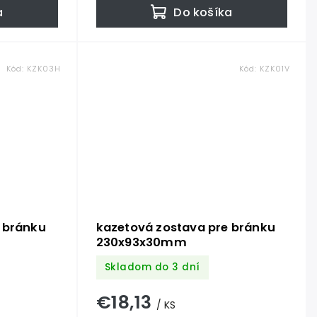
a
Do košíka
Kód:
KZK03H
Kód:
KZK01V
 bránku
kazetová zostava pre bránku
230x93x30mm
Skladom do 3 dní
€18,13
/ KS