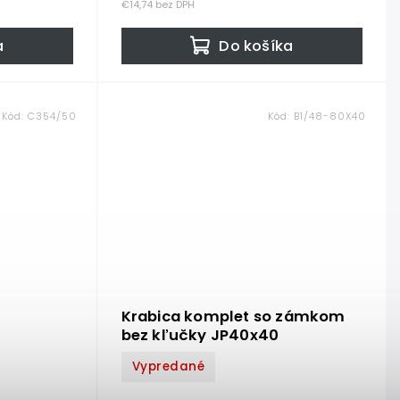
€14,74 bez DPH
a
Do košíka
Kód:
C354/50
Kód:
B1/48-80X40
Krabica komplet so zámkom
bez kľučky JP40x40
Vypredané