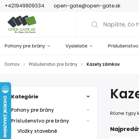
+421949809334
open-gate@open-gate.sk
Pohony pre brány
Vysielače
Príslušenstvo
Domov
/
Príslušenstvo pre brány
/
Kazety zámkov
Kaz
Kategórie
Pohony pre brány
Rôzne typy 
Príslušenstvo pre brány
Najpredá
Vložky stavebné