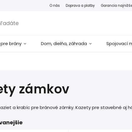
O nás
Doprava a platby
Garancia najnižš
 pre brány
Dom, dielňa, záhrada
Spojovací m
ety zámkov
kaziet a krabíc pre bránové zámky. Kazety pre stavebné aj 
vanejšie