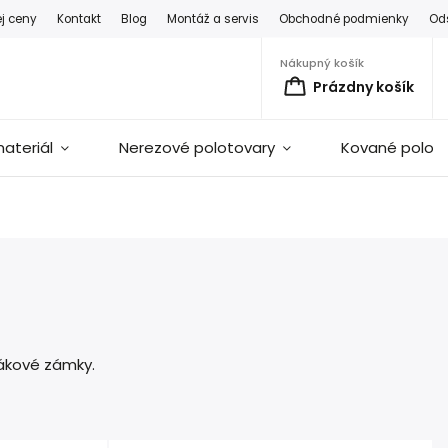
ej ceny
Kontakt
Blog
Montáž a servis
Obchodné podmienky
Od
Nákupný košík
Prázdny košík
ateriál
Nerezové polotovary
Kované polot
hákové zámky.