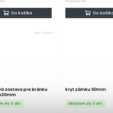
 DPH
€13,88 bez DPH
Do košíka
Do košík
Kód:
KZK01H
vá zostava pre bránku
kryt zámku 50mm
3x30mm
m do 3 dní
Skladom do 3 dní