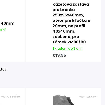
Kazetová zostava
pre bránku
250x95x40mm,
otvor pre kľučku ø
u 40mm
20mm, na profil
 dní
40x40mm,
zdobená, pre
zámok ZM90/80
Skladom do 3 dní
€19,95
ktov
Kód:
C354/40
Kód:
KZK73V