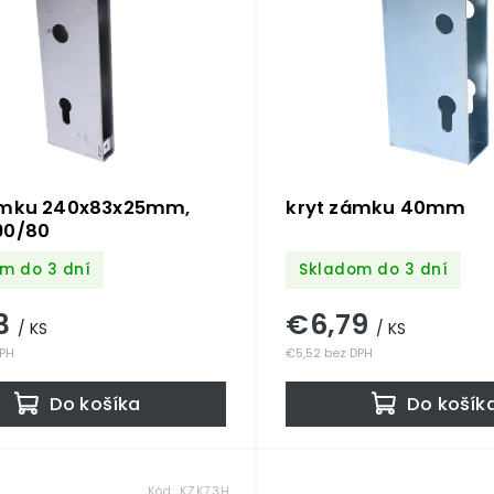
ámku 240x83x25mm,
kryt zámku 40mm
90/80
m do 3 dní
Skladom do 3 dní
3
€6,79
/ KS
/ KS
DPH
€5,52 bez DPH
Do košíka
Do košík
Kód:
KZK73H