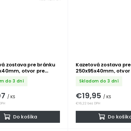
vá zostava pre bránku
Kazetová zostava pre
x40mm, otvor pre
250x95x40mm, otvor 
ø 20mm, na profil
kľučku ø 19,5mm, na p
m do 3 dní
Skladom do 3 dní
m, hladká, pre zámok
40x40mm, pre zámo
80
ZM90/80
07
€19,95
/ KS
/ KS
 DPH
€16,22 bez DPH
Do košíka
Do košík