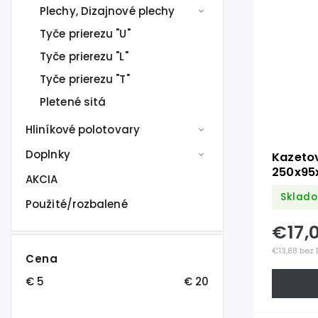
Plechy, Dizajnové plechy
Tyče prierezu "U"
Tyče prierezu "L"
Tyče prierezu "T"
Pletené sitá
Hliníkové polotovary
Doplnky
Kazeto
250x95
AKCIA
kľučku 
Sklado
40x40m
Použité/rozbalené
ZM90/
€17,
€13,88 bez
Cena
€
5
€
20