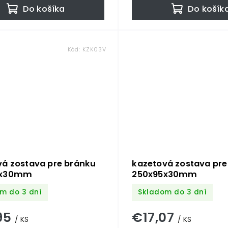
Do košíka
Do košík
Kód:
KZK03V
vá zostava pre bránku
kazetová zostava pre
5x30mm
250x95x30mm
m do 3 dní
Skladom do 3 dní
95
€17,07
/ KS
/ KS