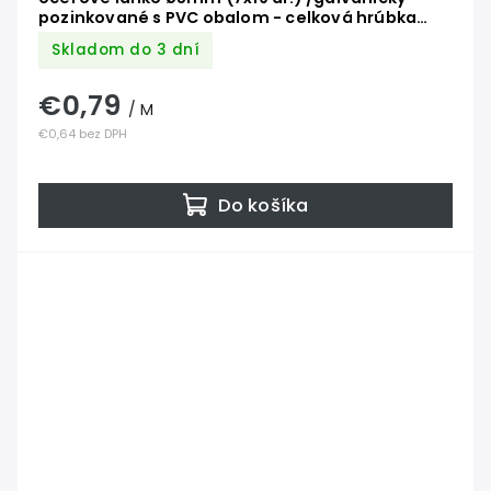
pozinkované s PVC obalom - celková hrúbka
ø6mm
Skladom do 3 dní
€0,79
/ M
€0,64 bez DPH
Do košíka