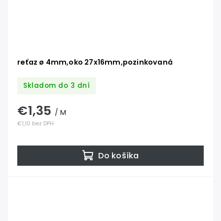
reťaz ø 4mm,oko 27x16mm,pozinkovaná
Skladom do 3 dní
€1,35
/ M
€1,10 bez DPH
Do košíka