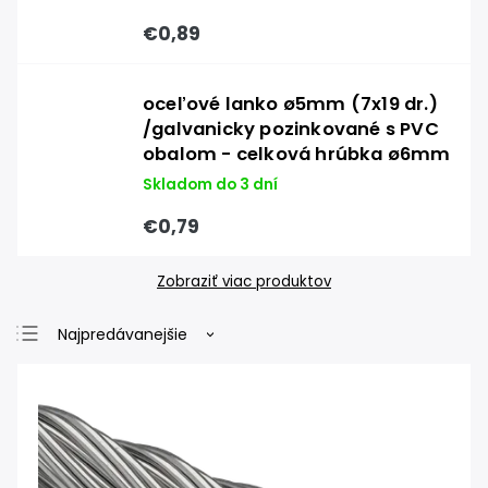
€0,89
oceľové lanko ø5mm (7x19 dr.)
/galvanicky pozinkované s PVC
obalom - celková hrúbka ø6mm
Skladom do 3 dní
€0,79
Zobraziť viac produktov
Najpredávanejšie
Najlacnejšie
Najdrahšie
Abecedne