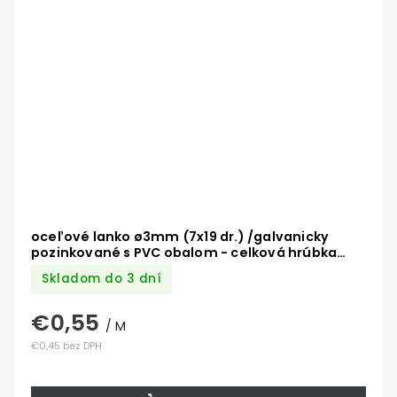
oceľové lanko ø3mm (7x19 dr.) /galvanicky
pozinkované s PVC obalom - celková hrúbka
ø4mm
Skladom do 3 dní
€0,55
/ M
€0,45 bez DPH