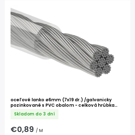
oceľové lanko ø6mm (7x19 dr.) /galvanicky
pozinkované s PVC obalom - celková hrúbka
ø7mm
Skladom do 3 dní
€0,89
/ M