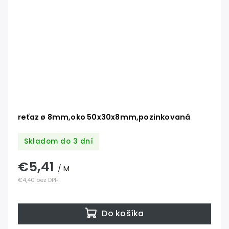
reťaz ø 8mm,oko 50x30x8mm,pozinkovaná
Skladom do 3 dní
€5,41
/ M
€4,40 bez DPH
Do košíka