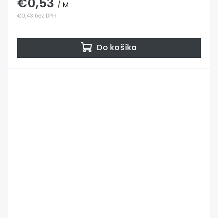
€0,53
/ M
€0,43 bez DPH
Do košíka