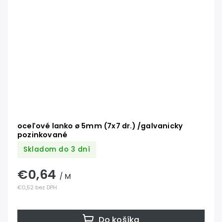
oceľové lanko ø 5mm (7x7 dr.) /galvanicky
pozinkované
Skladom do 3 dní
€0,64
/ M
€0,52 bez DPH
Do košíka