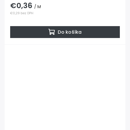
€0,36
/ M
€0,29 bez DPH
Do košíka