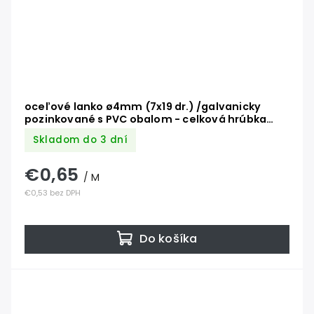
oceľové lanko ø4mm (7x19 dr.) /galvanicky
pozinkované s PVC obalom - celková hrúbka
ø5mm
Skladom do 3 dní
€0,65
/ M
€0,53 bez DPH
Do košíka