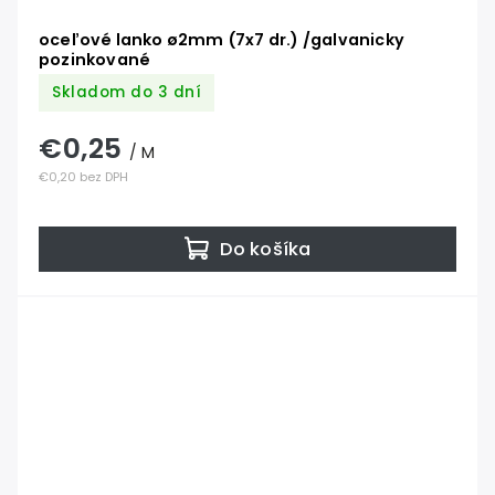
oceľové lanko ø2mm (7x7 dr.) /galvanicky
pozinkované
Skladom do 3 dní
€0,25
/ M
€0,20 bez DPH
Do košíka