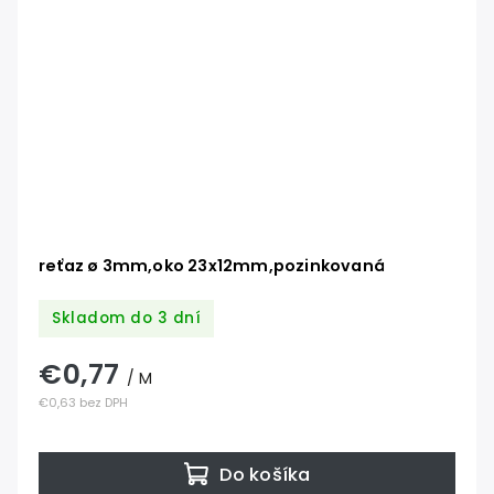
reťaz ø 3mm,oko 23x12mm,pozinkovaná
Skladom do 3 dní
€0,77
/ M
€0,63 bez DPH
Do košíka