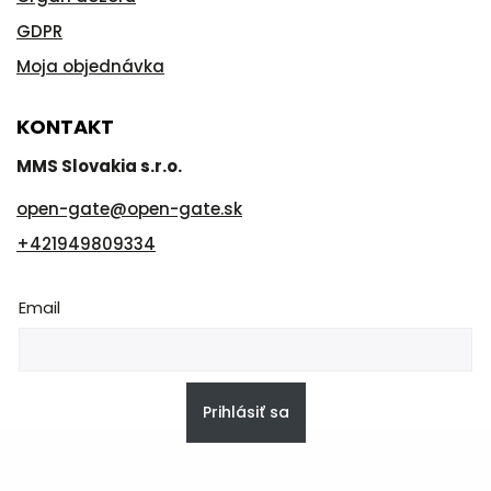
GDPR
Moja objednávka
KONTAKT
MMS Slovakia s.r.o.
open-gate
@
open-gate.sk
+421949809334
Email
Prihlásiť sa