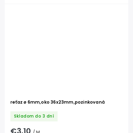
reťaz ø 6mm,oko 36x23mm,pozinkovaná
Skladom do 3 dní
€3,10
/ M