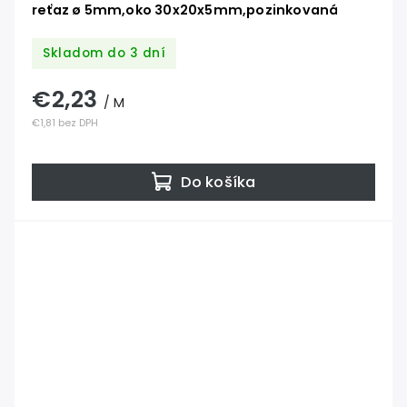
reťaz ø 5mm,oko 30x20x5mm,pozinkovaná
Skladom do 3 dní
€2,23
/ M
€1,81 bez DPH
Do košíka