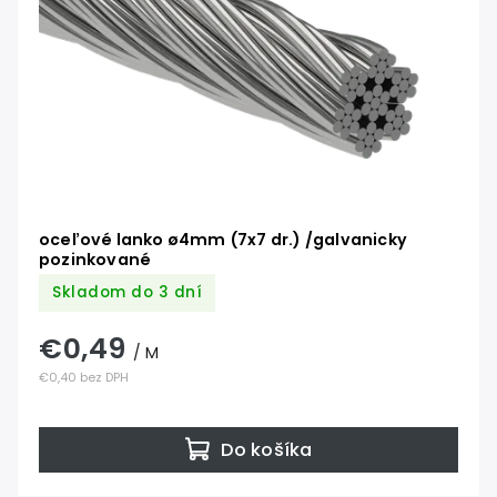
oceľové lanko ø4mm (7x7 dr.) /galvanicky
pozinkované
Skladom do 3 dní
€0,49
/ M
€0,40 bez DPH
Do košíka