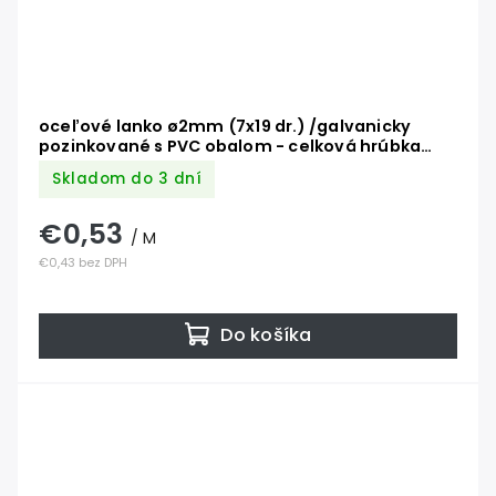
oceľové lanko ø2mm (7x19 dr.) /galvanicky
pozinkované s PVC obalom - celková hrúbka
2.5mm
Skladom do 3 dní
€0,53
/ M
€0,43 bez DPH
Do košíka