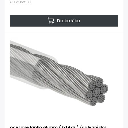
€0,72 bez DPH
Do košíka
oceľové lanko ø5mm (7x19 dr.) /galvanicky