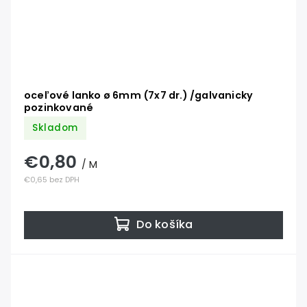
oceľové lanko ø 6mm (7x7 dr.) /galvanicky
pozinkované
Skladom
€0,80
/ M
€0,65 bez DPH
Do košíka