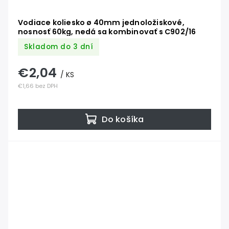
Vodiace koliesko ø 40mm jednoložiskové,
nosnosť 60kg, nedá sa kombinovať s C902/16
Skladom do 3 dní
€2,04
/ KS
€1,66 bez DPH
Do košíka