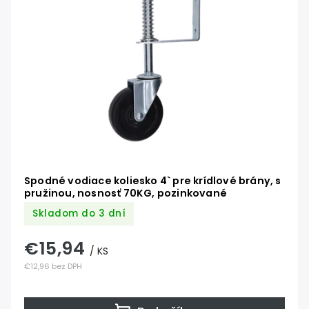
Abecedne
Spodné vodiace koliesko 4` pre krídlové brány, s
pružinou, nosnosť 70KG, pozinkované
Skladom do 3 dní
€15,94
/ KS
€12,96 bez DPH