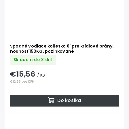
Spodné vodiace koliesko 6` pre krídlové brány,
nosnosť 150KG, pozinkované
Skladom do 3 dní
€15,56
/ KS
€12,65 bez DPH
Do košíka