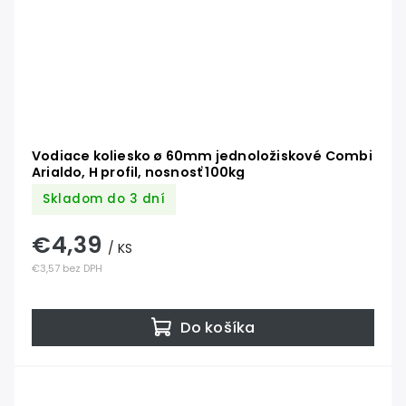
Vodiace koliesko ø 60mm jednoložiskové Combi
Arialdo, H profil, nosnosť 100kg
Skladom do 3 dní
€4,39
/ KS
€3,57 bez DPH
Do košíka