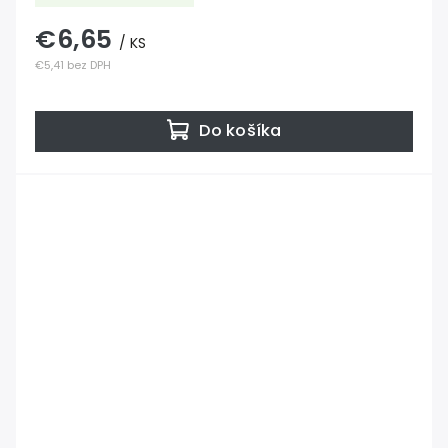
€6,65
/ KS
€5,41 bez DPH
Do košíka