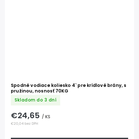
Spodné vodiace koliesko 4` pre krídlové brány, s
pružinou, nosnosť 70KG
Skladom do 3 dní
€24,65
/ KS
€20,04 bez DPH