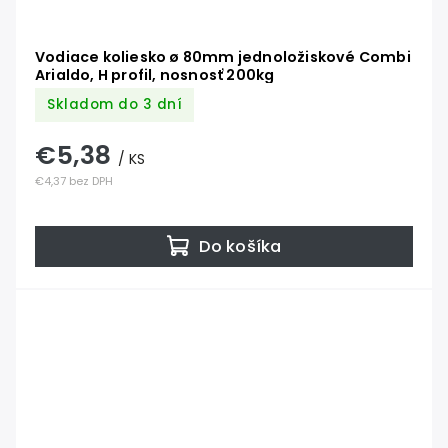
Vodiace koliesko ø 80mm jednoložiskové Combi
Arialdo, H profil, nosnosť 200kg
Skladom do 3 dní
€5,38
/ KS
€4,37 bez DPH
Do košíka