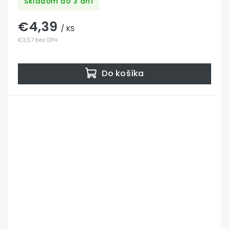
Skladom do 3 dní
€4,39
/ KS
€3,57 bez DPH
Do košíka