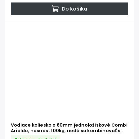
Do košíka
Vodiace koliesko ø 60mm jednoložiskové Combi
Arialdo, nosnosť 100kg, nedá sa kombinovať s
C902/16