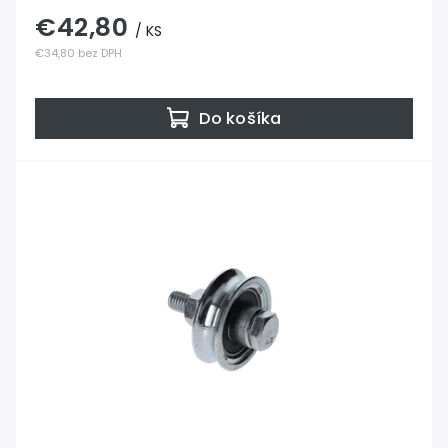
€42,80
/ KS
€34,80 bez DPH
Do košíka