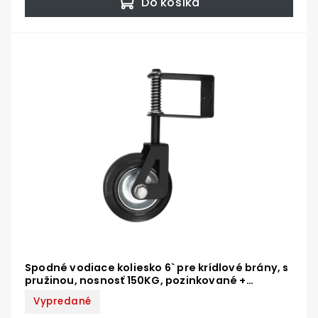
Do košíka
Spodné vodiace koliesko 6` pre krídlové brány, s
pružinou, nosnosť 150KG, pozinkované +
práškova farba čierna matná
Vypredané