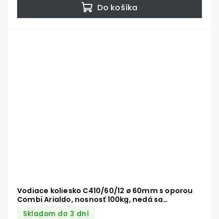
Do košíka
Vodiace koliesko C410/60/12 ø 60mm s oporou
Combi Arialdo, nosnosť 100kg, nedá sa
kombinovať s C902/16
Skladom do 3 dní