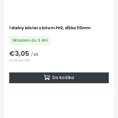
1 dielny blister s bitom PH2, dĺžka 110mm
Skladom do 3 dní
€3,05
/ KS
€2,48 bez DPH
Do košíka