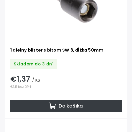
1 dielny blister s bitom SW 8, dĺžka 50mm
Skladom do 3 dní
€1,37
/ KS
€1,11 bez DPH
Do košíka