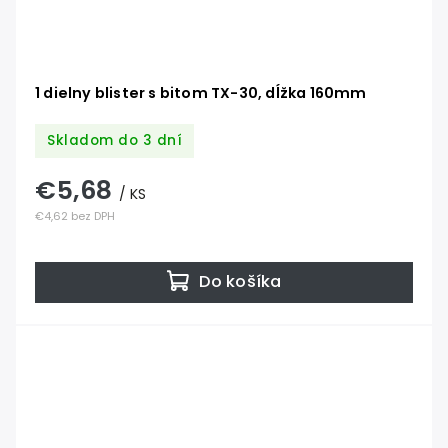
1 dielny blister s bitom TX-30, dĺžka 160mm
Skladom do 3 dní
€5,68
/ KS
€4,62 bez DPH
Do košíka