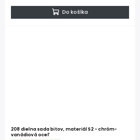
Do košíka
208 dielna sada bitov, materiál S2 - chróm-
vanádiová oceľ