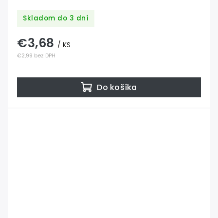
Skladom do 3 dní
€3,68
/ KS
€2,99 bez DPH
Do košíka