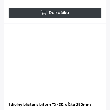
Do košíka
1 dielny blister s bitom TX-30, dĺžka 250mm