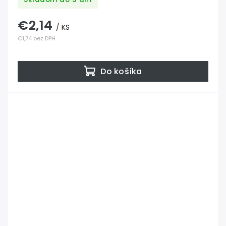
€2,14
/ KS
€1,74 bez DPH
Do košíka