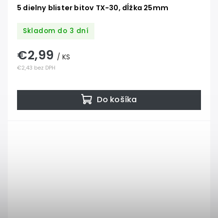
5 dielny blister bitov TX-30, dĺžka 25mm
Skladom do 3 dní
€2,99
/ KS
€2,43 bez DPH
Do košíka