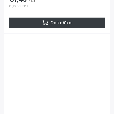
/ KS
€1,16 bez DPH
Do košíka