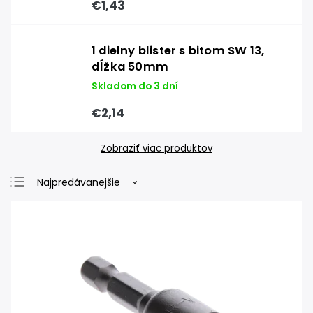
€1,43
1 dielny blister s bitom SW 13,
dĺžka 50mm
Skladom do 3 dní
€2,14
Zobraziť viac produktov
Najpredávanejšie
Najlacnejšie
Najdrahšie
Abecedne