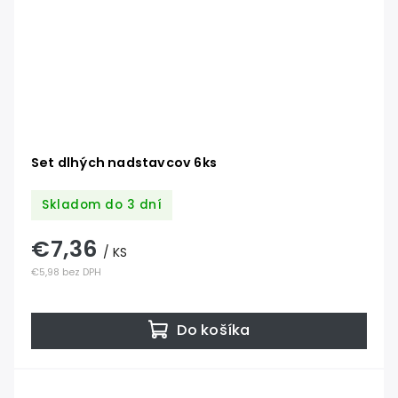
Set dlhých nadstavcov 6ks
Skladom do 3 dní
€7,36
/ KS
€5,98 bez DPH
Do košíka