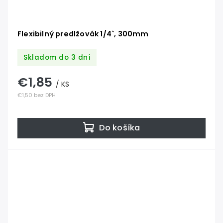
Flexibilný predlžovák 1/4`, 300mm
Skladom do 3 dní
€1,85
/ KS
€1,50 bez DPH
Do košíka