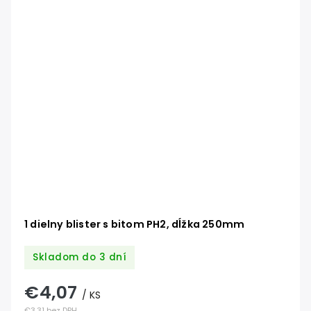
1 dielny blister s bitom PH2, dĺžka 250mm
Skladom do 3 dní
€4,07
/ KS
€3,31 bez DPH