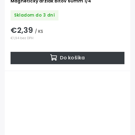
Magnetický držiak bitov 60mm 1/4`
Skladom do 3 dní
€2,39
/ KS
€1,94 bez DPH
Do košíka