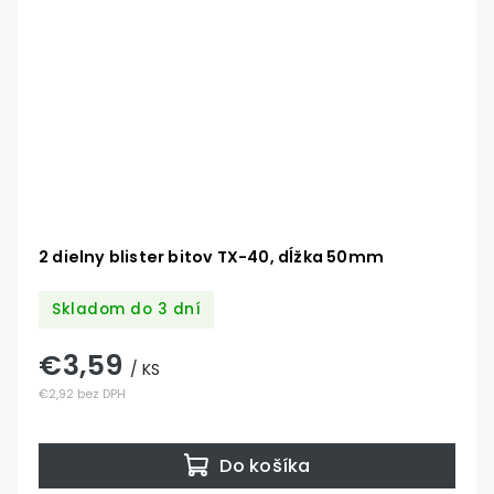
2 dielny blister bitov TX-40, dĺžka 50mm
Skladom do 3 dní
€3,59
/ KS
€2,92 bez DPH
Do košíka