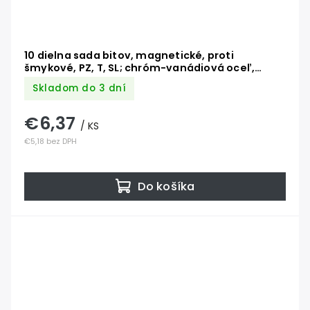
10 dielna sada bitov, magnetické, proti
šmykové, PZ, T, SL; chróm-vanádiová oceľ,
pohon 6.3mm / 1/4`
Skladom do 3 dní
€6,37
/ KS
€5,18 bez DPH
Do košíka