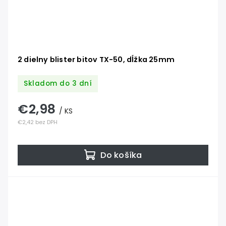
2 dielny blister bitov TX-50, dĺžka 25mm
Skladom do 3 dní
€2,98
/ KS
€2,42 bez DPH
Do košíka