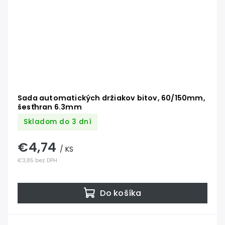
Sada automatických držiakov bitov, 60/150mm,
šesťhran 6.3mm
Skladom do 3 dní
€4,74
/ KS
€3,85 bez DPH
Do košíka