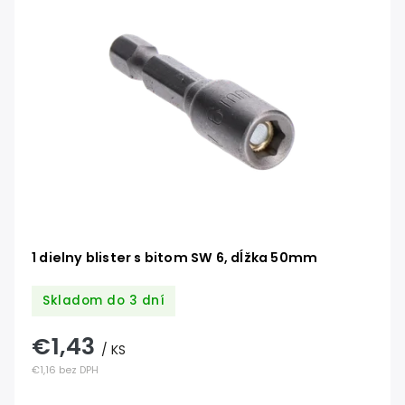
1 dielny blister s bitom SW 6, dĺžka 50mm
Skladom do 3 dní
€1,43
/ KS
€1,16 bez DPH