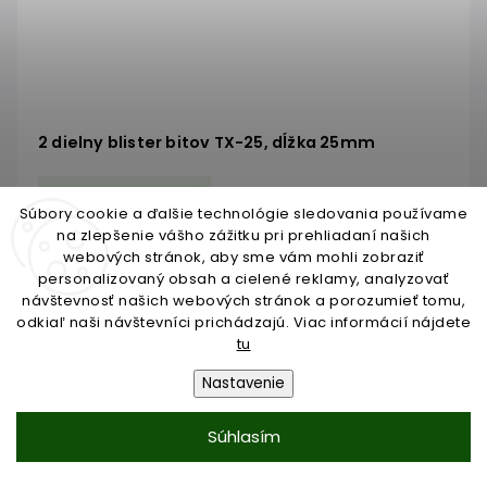
2 dielny blister bitov TX-25, dĺžka 25mm
Skladom do 3 dní
Súbory cookie a ďalšie technológie sledovania používame
na zlepšenie vášho zážitku pri prehliadaní našich
€1,30
/ KS
webových stránok, aby sme vám mohli zobraziť
€1,06 bez DPH
personalizovaný obsah a cielené reklamy, analyzovať
návštevnosť našich webových stránok a porozumieť tomu,
odkiaľ naši návštevníci prichádzajú. Viac informácií nájdete
tu
Do košíka
Nastavenie
Súhlasím
Načítať 17 ďalších
1
2