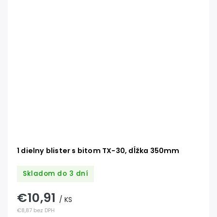
1 dielny blister s bitom TX-30, dĺžka 350mm
Skladom do 3 dní
€10,91
/ KS
€8,87 bez DPH