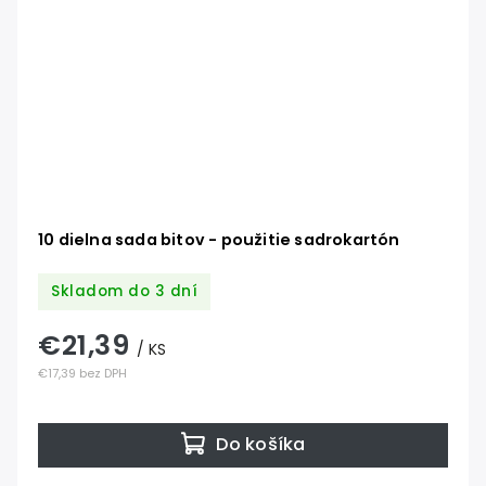
10 dielna sada bitov - použitie sadrokartón
Skladom do 3 dní
€21,39
/ KS
€17,39 bez DPH
Do košíka