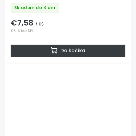
Skladom do 3 dní
€7,58
/ KS
€6,16 bez DPH
Do košíka