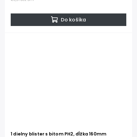
Do košíka
1 dielny blister s bitom PH2, dĺžka 160mm