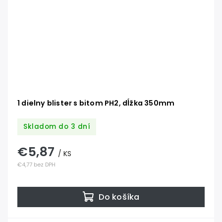
1 dielny blister s bitom PH2, dĺžka 350mm
Skladom do 3 dní
€5,87
/ KS
€4,77 bez DPH
Do košíka