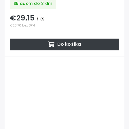
Skladom do 3 dní
€29,15
/ KS
€23,70 bez DPH
Do košíka