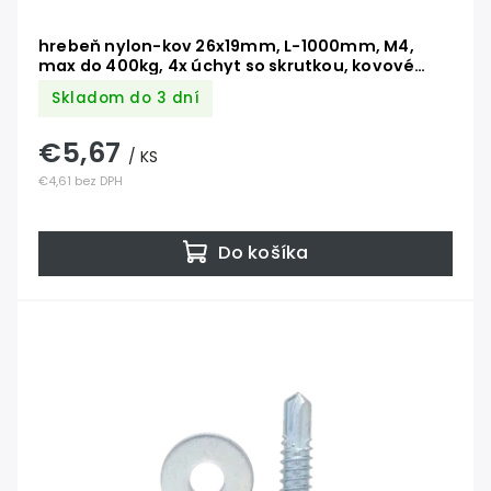
hrebeň nylon-kov 26x19mm, L-1000mm, M4,
max do 400kg, 4x úchyt so skrutkou, kovové
jadro 6x10mm
Skladom do 3 dní
€5,67
/ KS
€4,61 bez DPH
Do košíka