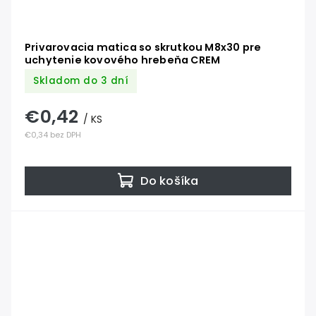
Privarovacia matica so skrutkou M8x30 pre
uchytenie kovového hrebeňa CREM
Skladom do 3 dní
€0,42
/ KS
€0,34 bez DPH
Do košíka