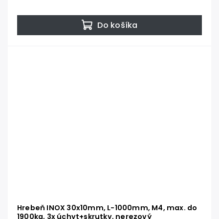
Do košíka
Hrebeň INOX 30x10mm, L-1000mm, M4, max. do
1900kg, 3x úchyt+skrutky, nerezový