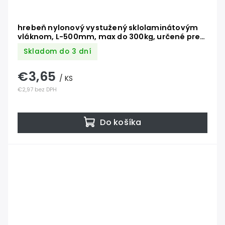
hrebeň nylonový vystužený sklolaminátovým
vláknom, L-500mm, max do 300kg, určené pre
hliníkový profil
Skladom do 3 dní
€3,65
/ KS
€2,97 bez DPH
Do košíka