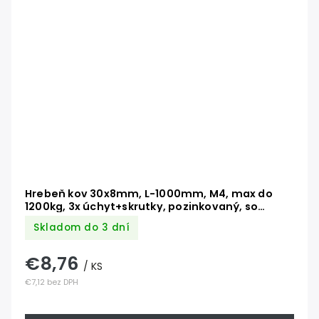
Hrebeň kov 30x8mm, L-1000mm, M4, max do
1200kg, 3x úchyt+skrutky, pozinkovaný, so
zámkom
Skladom do 3 dní
€8,76
/ KS
€7,12 bez DPH