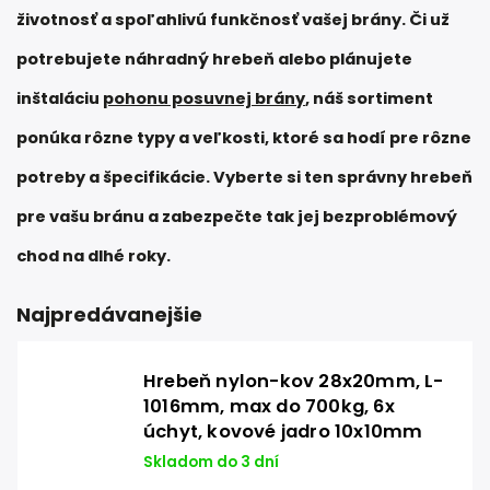
životnosť a spoľahlivú funkčnosť vašej brány. Či už
potrebujete náhradný hrebeň alebo plánujete
inštaláciu
pohonu posuvnej brány
, náš sortiment
ponúka rôzne typy a veľkosti, ktoré sa hodí pre rôzne
potreby a špecifikácie. Vyberte si ten správny hrebeň
pre vašu bránu a zabezpečte tak jej bezproblémový
chod na dlhé roky.
Najpredávanejšie
Hrebeň nylon-kov 28x20mm, L-
1016mm, max do 700kg, 6x
úchyt, kovové jadro 10x10mm
Skladom do 3 dní