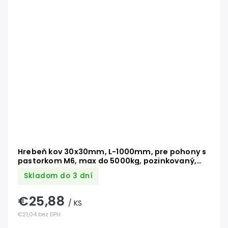
Hrebeň kov 30x30mm, L-1000mm, pre pohony s
pastorkom M6, max do 5000kg, pozinkovaný,
cena za kus
Skladom do 3 dní
€25,88
/ KS
€21,04 bez DPH