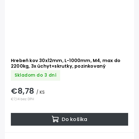
Hrebeň kov 30x12mm, L-1000mm, M4, max do
2200kg, 3x úchyt+skrutky, pozinkovaný
Skladom do 3 dní
€8,78
/ KS
€7,14 bez DPH
Do košíka