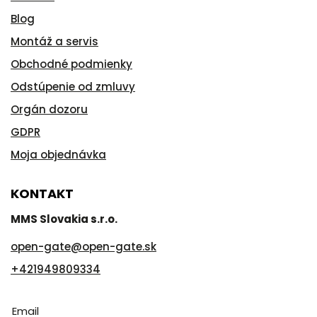
Blog
Montáž a servis
Obchodné podmienky
Odstúpenie od zmluvy
Orgán dozoru
GDPR
Moja objednávka
KONTAKT
MMS Slovakia s.r.o.
open-gate
@
open-gate.sk
+421949809334
Email