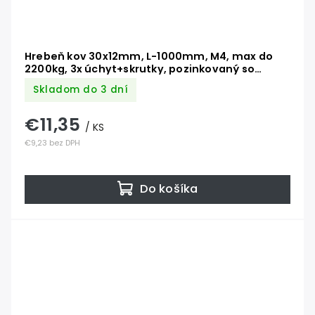
Hrebeň kov 30x12mm, L-1000mm, M4, max do
2200kg, 3x úchyt+skrutky, pozinkovaný so
zámkom
Skladom do 3 dní
€11,35
/ KS
€9,23 bez DPH
Do košíka