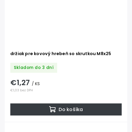
držiak pre kovový hrebeň so skrutkou M8x25
Skladom do 3 dní
€1,27
/ KS
€1,03 bez DPH
Do košíka