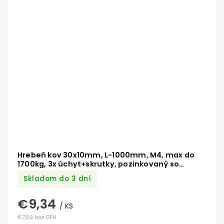
Hrebeň kov 30x10mm, L-1000mm, M4, max do
1700kg, 3x úchyt+skrutky, pozinkovaný so
zámkom
Skladom do 3 dní
€9,34
/ KS
€7,59 bez DPH