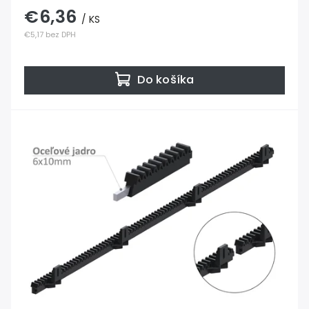
€6,36
/ KS
€5,17 bez DPH
Do košíka