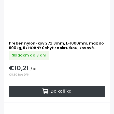
hrebeň nylon-kov 27x18mm, L-1000mm, max do
600kg, 6x HORNÝ úchyt so skrutkou, kovové
jadro 10x10mm
Skladom do 3 dní
€10,21
/ KS
€8,30 bez DPH
Do košíka