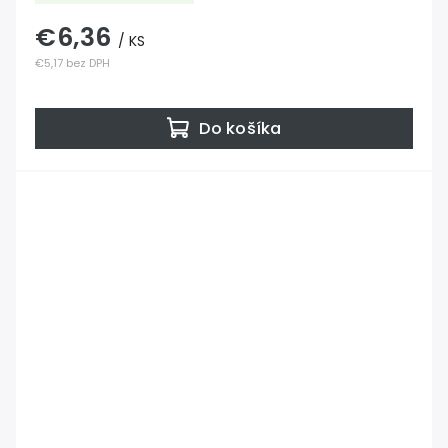
€6,36
/ KS
€5,17 bez DPH
Do košíka