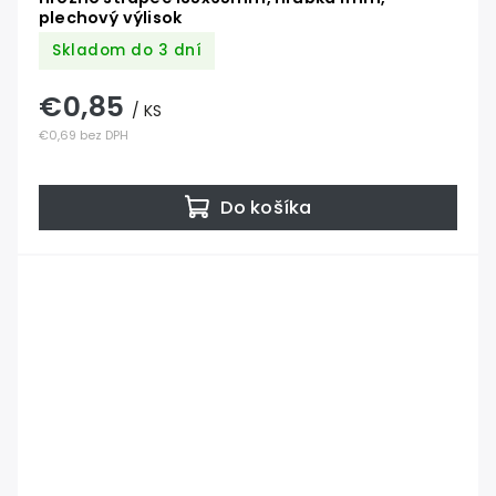
plechový výlisok
Skladom do 3 dní
€0,85
/ KS
€0,69 bez DPH
Do košíka