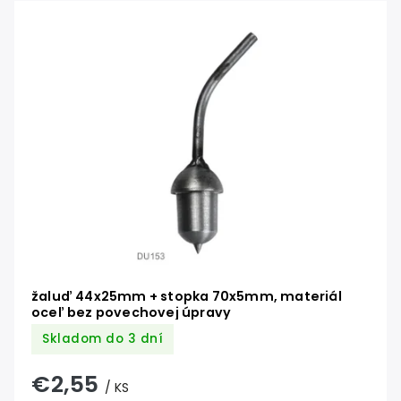
žaluď 44x25mm + stopka 70x5mm, materiál
oceľ bez povechovej úpravy
Skladom do 3 dní
€2,55
/ KS