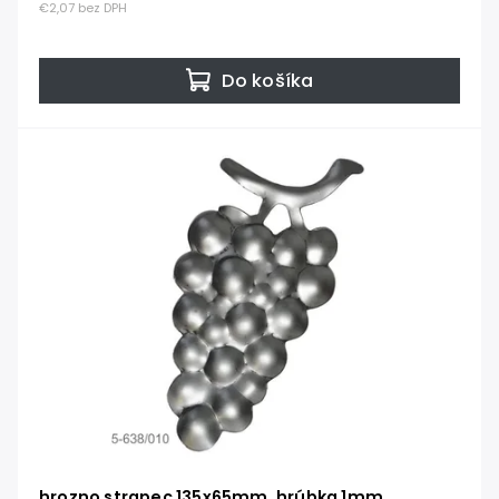
€2,07 bez DPH
Do košíka
hrozno strapec 135x65mm, hrúbka 1mm,