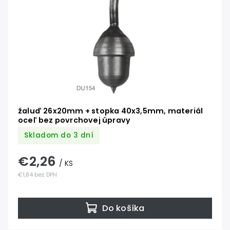
žaluď 26x20mm + stopka 40x3,5mm, materiál
oceľ bez povrchovej úpravy
Skladom do 3 dní
€2,26
/ KS
€1,84 bez DPH
Do košíka