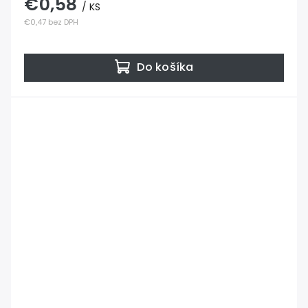
€0,58
/ KS
€0,47 bez DPH
Do košíka