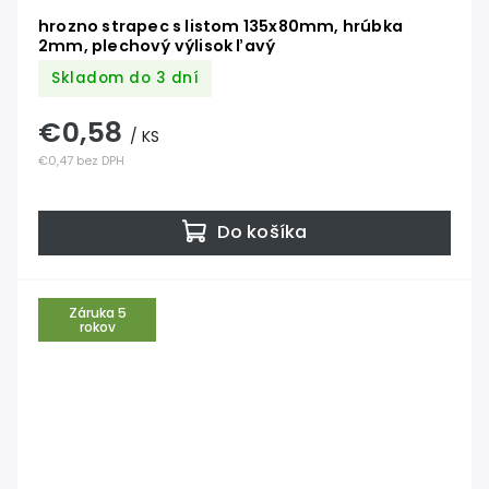
hrozno strapec s listom 135x80mm, hrúbka
2mm, plechový výlisok ľavý
Skladom do 3 dní
€0,58
/ KS
€0,47 bez DPH
Do košíka
Záruka 5
rokov