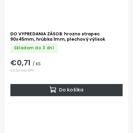
DO VYPREDANIA ZÁSOB: hrozno strapec
90x45mm, hrúbka 1mm, plechový výlisok
Skladom do 3 dní
€0,71
/ KS
€0,58 bez DPH
Do košíka