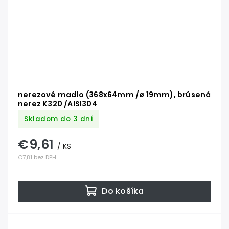
nerezové madlo (368x64mm /ø 19mm), brúsená
nerez K320 /AISI304
Skladom do 3 dní
€9,61
/ KS
€7,81 bez DPH
Do košíka