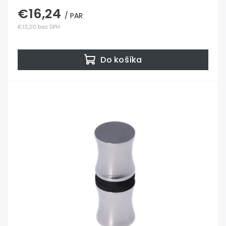
€16,24
/ PAR
€13,20 bez DPH
Do košíka