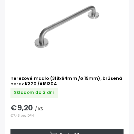
Abecedne
nerezové madlo (318x64mm /ø 19mm), brúsená
nerez K320 /AISI304
Skladom do 3 dní
€9,20
/ KS
€7,48 bez DPH