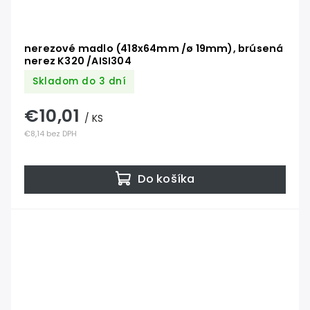
nerezové madlo (418x64mm /ø 19mm), brúsená
nerez K320 /AISI304
Skladom do 3 dní
€10,01
/ KS
€8,14 bez DPH
Do košíka