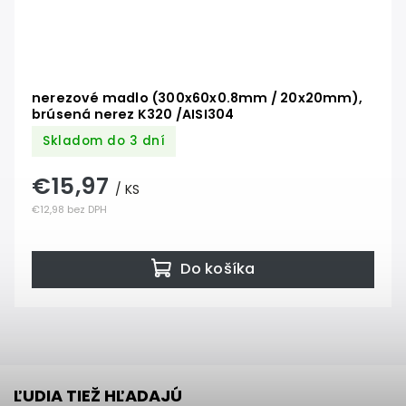
nerezové madlo (300x60x0.8mm / 20x20mm),
brúsená nerez K320 /AISI304
Skladom do 3 dní
€15,97
/ KS
€12,98 bez DPH
Do košíka
ĽUDIA TIEŽ HĽADAJÚ