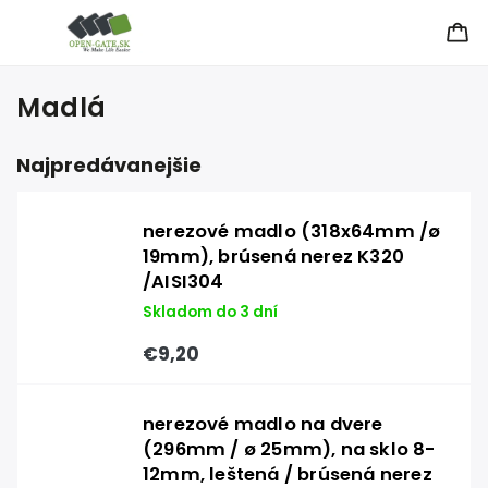
Madlá
Najpredávanejšie
nerezové madlo (318x64mm /ø
19mm), brúsená nerez K320
/AISI304
Skladom do 3 dní
€9,20
nerezové madlo na dvere
(296mm / ø 25mm), na sklo 8-
12mm, leštená / brúsená nerez