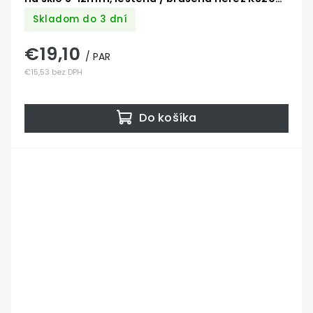
/AISI304
Skladom do 3 dní
€19,10
/ PAR
€15,53 bez DPH
Do košíka