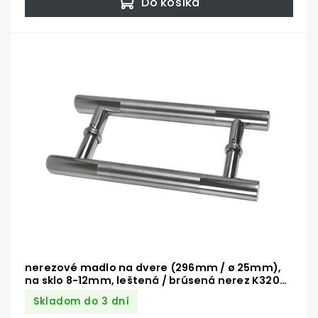
Do košíka
nerezové madlo na dvere (296mm / ø 25mm),
na sklo 8-12mm, leštená / brúsená nerez K320
/AISI304
Skladom do 3 dní