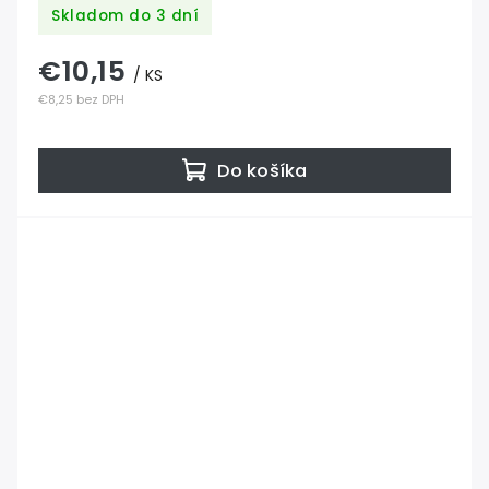
Skladom do 3 dní
€10,15
/ KS
€8,25 bez DPH
Do košíka