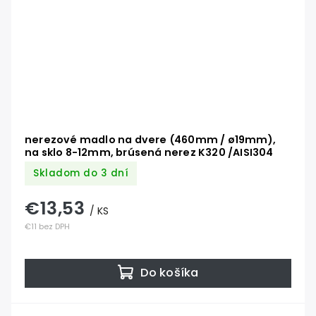
nerezové madlo na dvere (460mm / ø19mm),
na sklo 8-12mm, brúsená nerez K320 /AISI304
Skladom do 3 dní
€13,53
/ KS
€11 bez DPH
Do košíka