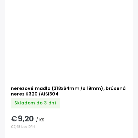
nerezové madlo (318x64mm /ø 19mm), brúsená
nerez K320 /AISI304
Skladom do 3 dní
€9,20
/ KS
€7,48 bez DPH