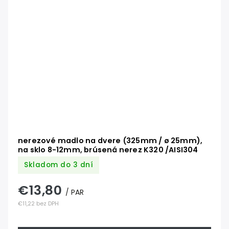
nerezové madlo na dvere (325mm / ø 25mm),
na sklo 8-12mm, brúsená nerez K320 /AISI304
Skladom do 3 dní
€13,80
/ PAR
€11,22 bez DPH