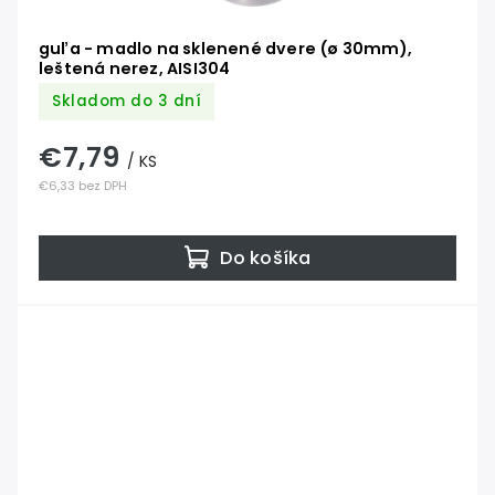
guľa - madlo na sklenené dvere (ø 30mm),
leštená nerez, AISI304
Skladom do 3 dní
€7,79
/ KS
€6,33 bez DPH
Do košíka