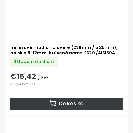
nerezové madlo na dvere (296mm / ø 25mm),
na sklo 8-12mm, brúsená nerez K320 /AISI304
Skladom do 3 dní
€15,42
/ PAR
€12,54 bez DPH
Do košíka