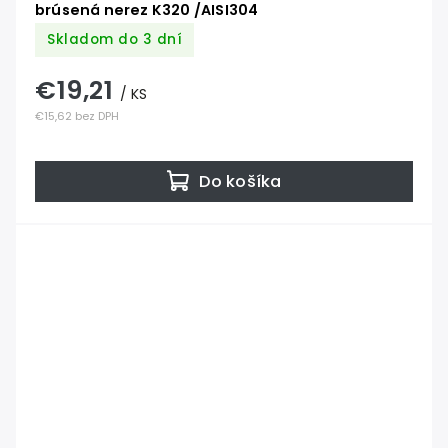
brúsená nerez K320 /AISI304
Skladom do 3 dní
€19,21
/ KS
€15,62 bez DPH
Do košíka