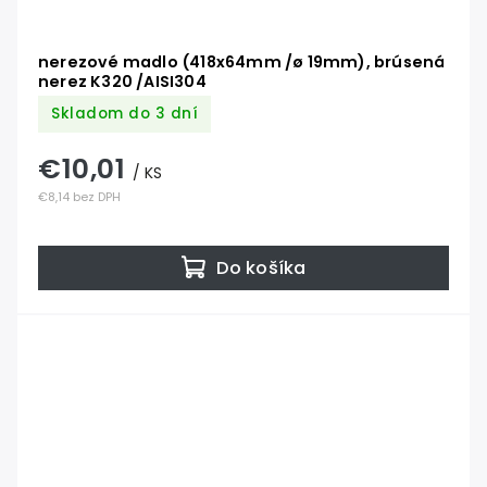
nerezové madlo (418x64mm /ø 19mm), brúsená
nerez K320 /AISI304
Skladom do 3 dní
€10,01
/ KS
€8,14 bez DPH
Do košíka