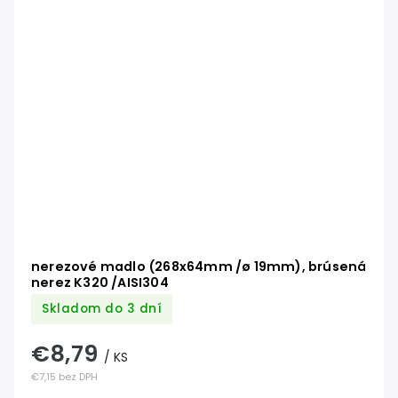
nerezové madlo (268x64mm /ø 19mm), brúsená
nerez K320 /AISI304
Skladom do 3 dní
€8,79
/ KS
€7,15 bez DPH