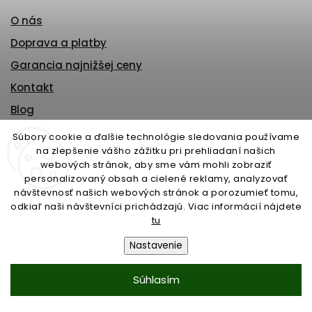
O nás
Doprava a platby
Garancia najnižšej ceny
Kontakt
Blog
Montáž a servis
Súbory cookie a ďalšie technológie sledovania používame
na zlepšenie vášho zážitku pri prehliadaní našich
Obchodné podmienky
webových stránok, aby sme vám mohli zobraziť
Odstúpenie od zmluvy
personalizovaný obsah a cielené reklamy, analyzovať
návštevnosť našich webových stránok a porozumieť tomu,
Orgán dozoru
odkiaľ naši návštevníci prichádzajú. Viac informácií nájdete
GDPR
tu
Moja objednávka
Nastavenie
Súhlasím
KONTAKT
MMS Slovakia s.r.o.