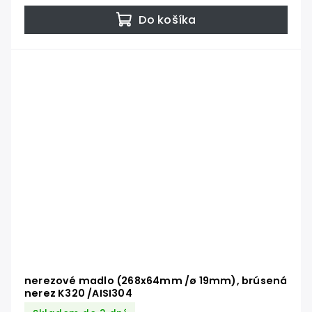
Do košíka
nerezové madlo (268x64mm /ø 19mm), brúsená
nerez K320 /AISI304