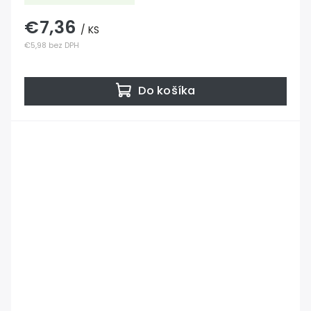
€7,36
/ KS
€5,98 bez DPH
Do košíka