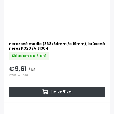
nerezové madlo (368x64mm /ø 19mm), brúsená
nerez K320 /AISI304
Skladom do 3 dní
€9,61
/ KS
€7,81 bez DPH
Do košíka