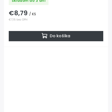
Skladom do 3 dní
€8,79
/ KS
€7,15 bez DPH
Do košíka