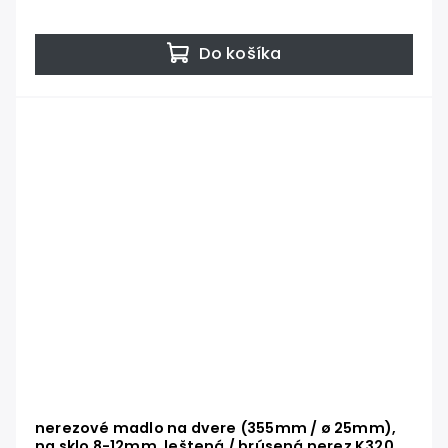
Do košíka
nerezové madlo na dvere (355mm / ø 25mm),
na sklo 8-12mm, leštená / brúsená nerez K320