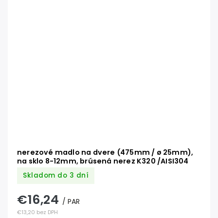
nerezové madlo na dvere (475mm / ø 25mm),
na sklo 8-12mm, brúsená nerez K320 /AISI304
Skladom do 3 dní
€16,24
/ PAR
€13,20 bez DPH