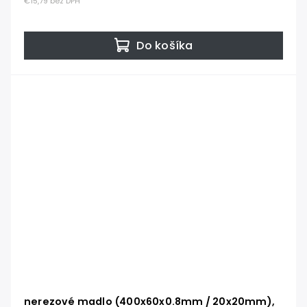
€15,79 bez DPH
Do košíka
nerezové madlo (400x60x0.8mm / 20x20mm),