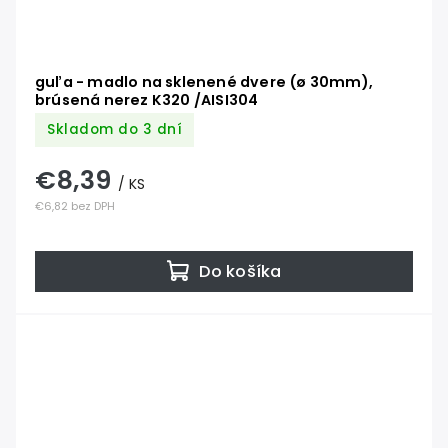
guľa - madlo na sklenené dvere (ø 30mm),
brúsená nerez K320 /AISI304
Skladom do 3 dní
€8,39
/ KS
€6,82 bez DPH
Do košíka