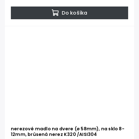
Do košíka
nerezové madlo na dvere (ø 58mm), na sklo 8-
12mm, brúsená nerez K320 /AISI304