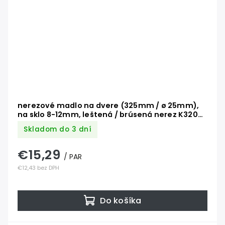
nerezové madlo na dvere (325mm / ø 25mm),
na sklo 8-12mm, leštená / brúsená nerez K320
/AISI304
Skladom do 3 dní
€15,29
/ PAR
€12,43 bez DPH
Do košíka