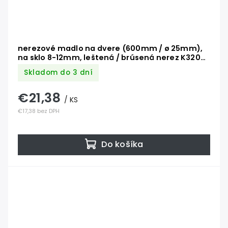
nerezové madlo na dvere (600mm / ø 25mm),
na sklo 8-12mm, leštená / brúsená nerez K320
/AISI304
Skladom do 3 dní
€21,38
/ KS
€17,38 bez DPH
Do košíka