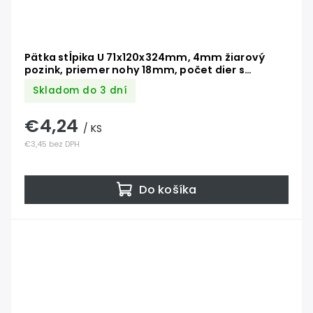
Pätka stĺpika U 71x120x324mm, 4mm žiarový
pozink, priemer nohy 18mm, počet dier s
priemerom 11mm-6ks
Skladom do 3 dní
€4,24
/ KS
€3,45 bez DPH
Do košíka