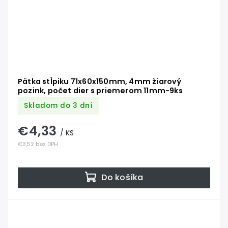
Pätka stĺpiku 71x60x150mm, 4mm žiarový
pozink, počet dier s priemerom 11mm-9ks
Skladom do 3 dní
€4,33
/ KS
€3,52 bez DPH
Do košíka