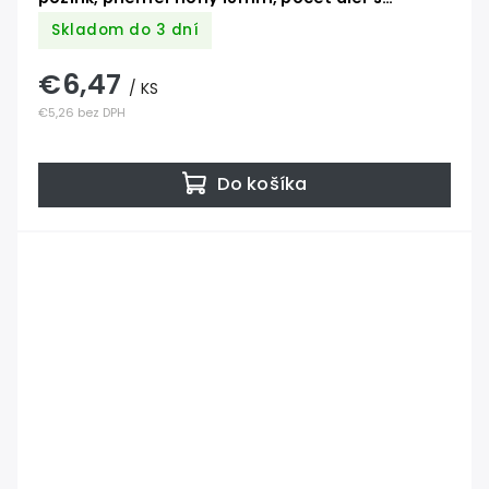
priemerom 11mm-6ks
Skladom do 3 dní
€6,47
/ KS
€5,26 bez DPH
Do košíka