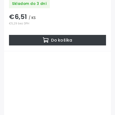
priemerom 11mm-3ks
Skladom do 3 dní
€6,51
/ KS
€5,29 bez DPH
Do košíka