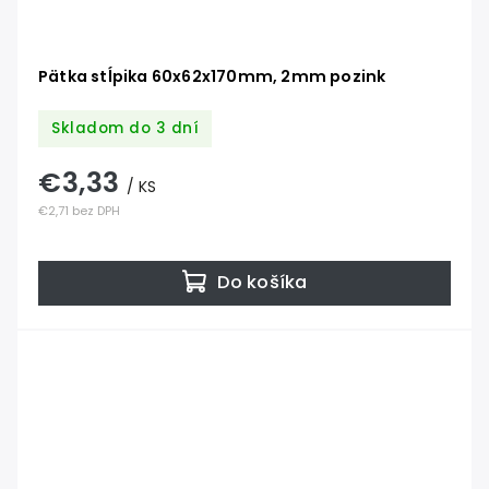
Pätka stĺpika 60x62x170mm, 2mm pozink
Skladom do 3 dní
€3,33
/ KS
€2,71 bez DPH
Do košíka