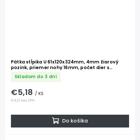
Pätka stĺpika U 61x120x324mm, 4mm žiarový
pozink, priemer nohy 16mm, počet dier s
priemerom 11mm-6ks
Skladom do 3 dní
€5,18
/ KS
€4,21 bez DPH
Do košíka