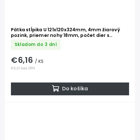
Pätka stĺpika U 121x120x324mm, 4mm žiarový
pozink, priemer nohy 18mm, počet dier s
priemerom 11mm-6ks
Skladom do 3 dní
€6,16
/ KS
€5,01 bez DPH
Do košíka