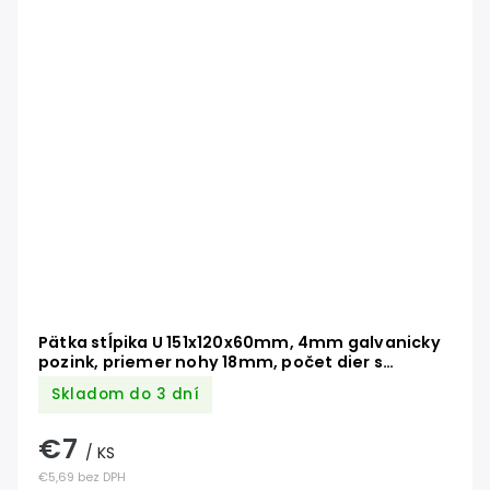
Pätka stĺpika U 151x120x60mm, 4mm galvanicky
pozink, priemer nohy 18mm, počet dier s
priemerom 11mm-6ks
Skladom do 3 dní
€7
/ KS
€5,69 bez DPH