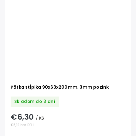
Pätka stĺpika 90x63x200mm, 3mm pozink
Skladom do 3 dní
€6,30
/ KS
€5,12 bez DPH