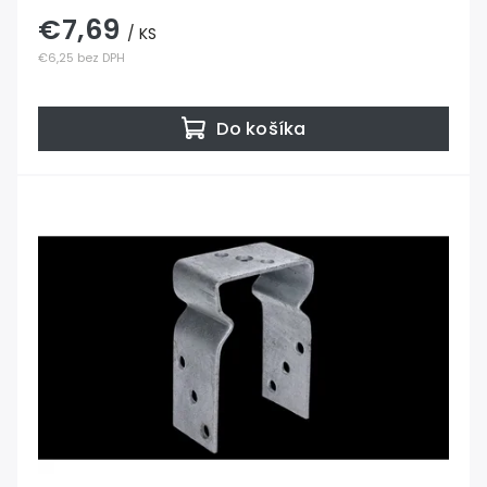
€7,69
/ KS
€6,25 bez DPH
Do košíka