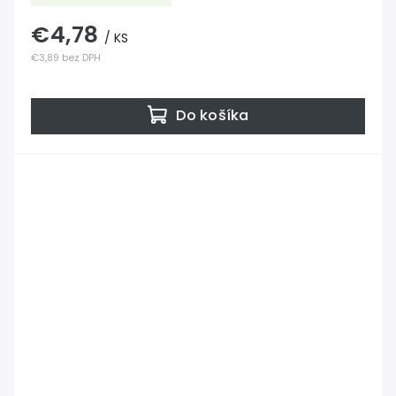
€4,78
/ KS
€3,89 bez DPH
Do košíka