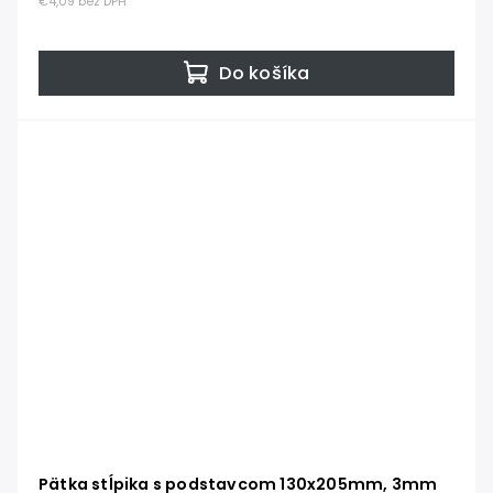
€4,09 bez DPH
Do košíka
Pätka stĺpika s podstavcom 130x205mm, 3mm