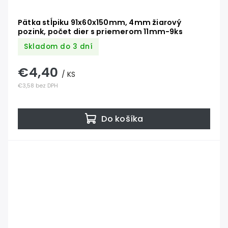
Pätka stĺpiku 91x60x150mm, 4mm žiarový
pozink, počet dier s priemerom 11mm-9ks
Skladom do 3 dní
€4,40
/ KS
€3,58 bez DPH
Do košíka