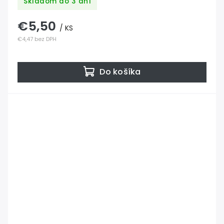
Skladom do 3 dní
€5,50
/ KS
€4,47 bez DPH
Do košíka