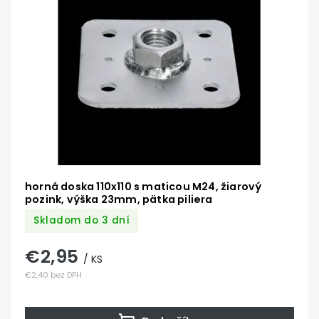
Abecedne
horná doska 110x110 s maticou M24, žiarový
pozink, výška 23mm, pätka piliera
Skladom do 3 dní
€2,95
/ KS
€2,40 bez DPH