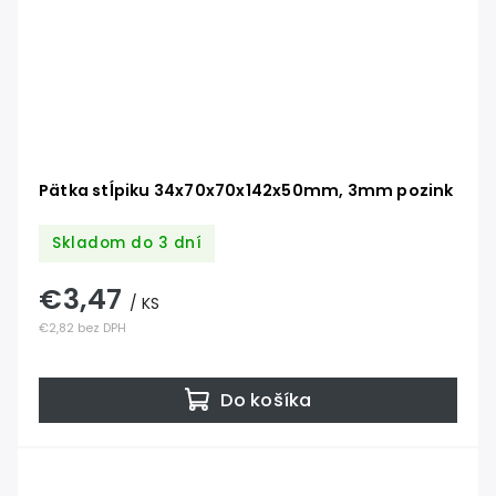
Pätka stĺpiku 34x70x70x142x50mm, 3mm pozink
Skladom do 3 dní
€3,47
/ KS
€2,82 bez DPH
Do košíka