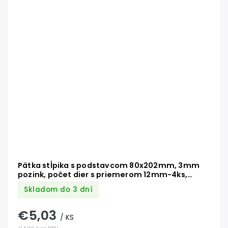
Pätka stĺpika s podstavcom 80x202mm, 3mm
pozink, počet dier s priemerom 12mm-4ks,
počet otvorov 6/4mm-4ks
Skladom do 3 dní
€5,03
/ KS