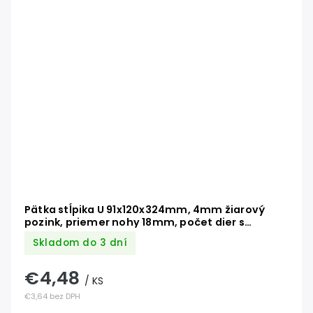
Pätka stĺpika U 91x120x324mm, 4mm žiarový
pozink, priemer nohy 18mm, počet dier s
priemerom 11mm-6ks
Skladom do 3 dní
€4,48
/ KS
€3,64 bez DPH