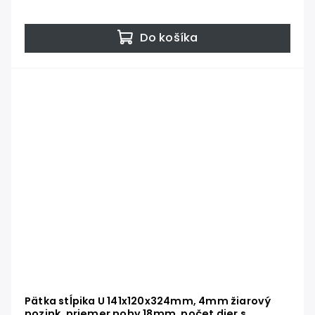
Do košíka
Pätka stĺpika U 141x120x324mm, 4mm žiarový
pozink, priemer nohy 18mm, počet dier s