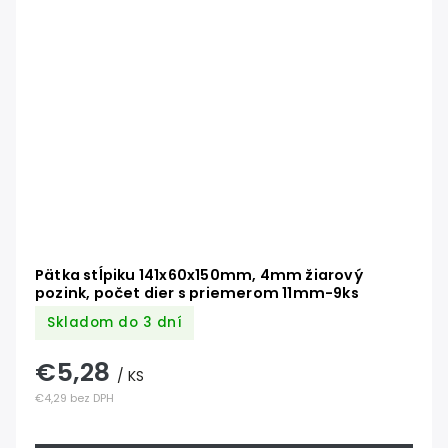
Pätka stĺpiku 141x60x150mm, 4mm žiarový
pozink, počet dier s priemerom 11mm-9ks
Skladom do 3 dní
€5,28
/ KS
€4,29 bez DPH