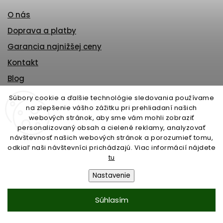
O nás
Doprava a platby
Garancia najnižšej ceny
Kontakt
Blog
Montáž a servis
Súbory cookie a ďalšie technológie sledovania používame
na zlepšenie vášho zážitku pri prehliadaní našich
Obchodné podmienky
webových stránok, aby sme vám mohli zobraziť
Odstúpenie od zmluvy
personalizovaný obsah a cielené reklamy, analyzovať
návštevnosť našich webových stránok a porozumieť tomu,
Orgán dozoru
odkiaľ naši návštevníci prichádzajú. Viac informácií nájdete
GDPR
tu
Moja objednávka
Nastavenie
Súhlasím
KONTAKT
MMS Slovakia s.r.o.