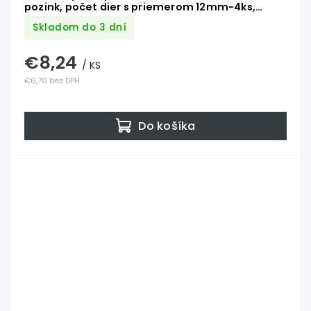
pozink, počet dier s priemerom 12mm-4ks,
počet otvorov 6/9mm-4ks
Skladom do 3 dní
€8,24
/ KS
€6,70 bez DPH
Do košíka