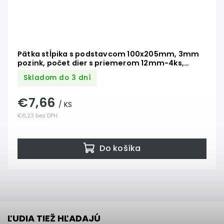
Pätka stĺpika s podstavcom 100x205mm, 3mm
pozink, počet dier s priemerom 12mm-4ks,
počet otvorov 6/9mm-4ks
Skladom do 3 dní
€7,66
/ KS
€6,23 bez DPH
Do košíka
ĽUDIA TIEŽ HĽADAJÚ