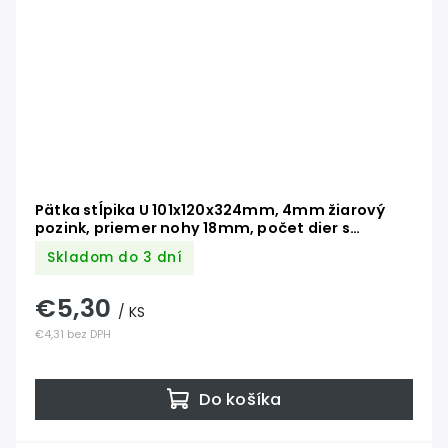
Pätka stĺpika U 101x120x324mm, 4mm žiarový
pozink, priemer nohy 18mm, počet dier s
priemerom 11mm-6ks
Skladom do 3 dní
€5,30
/ KS
€4,31 bez DPH
Do košíka