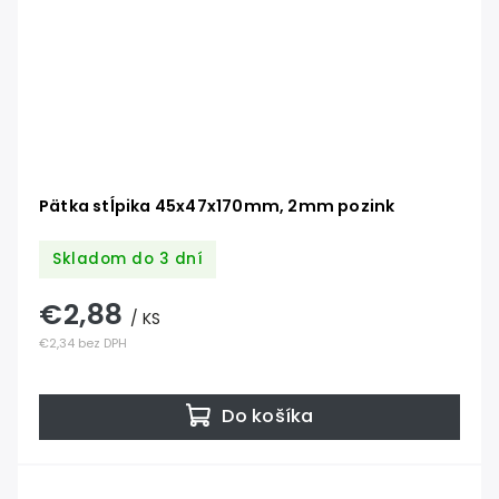
Pätka stĺpika 45x47x170mm, 2mm pozink
Skladom do 3 dní
€2,88
/ KS
€2,34 bez DPH
Do košíka