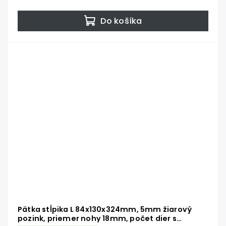
Do košíka
Pätka stĺpika L 84x130x324mm, 5mm žiarový
pozink, priemer nohy 18mm, počet dier s