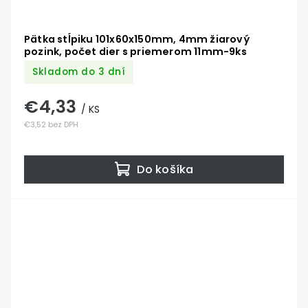
Pätka stĺpiku 101x60x150mm, 4mm žiarový
pozink, počet dier s priemerom 11mm-9ks
Skladom do 3 dní
€4,33
/ KS
€3,52 bez DPH
Do košíka