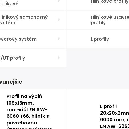
Hliníkové profily
liníkové
Hliníkový samonosný
Hliníkové uzavr
systém
profily
Dverový systém
L profily
/UT profily
vanejšie
Profil na výplň
108x16mm,
L profil
materiál EN AW-
20x20x2mm
6060 T66, hliník s
6000 mm, m
povrchovou
EN AW-6060