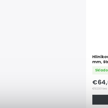
Hliníkov
mm, št
Sklado
€64,
€52,53 bez