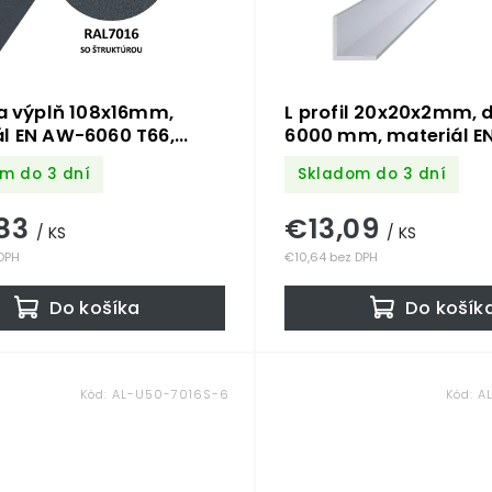
na výplň 108x16mm,
L profil 20x20x2mm, 
ál EN AW-6060 T66,
6000 mm, materiál E
s povrchovou
6060 T66, prírodný hl
m do 3 dní
Skladom do 3 dní
u,práškové lakovanie
povrchovej úpravy, c
ktúrou, antracit
kus
83
€13,09
, cena za kus
/ KS
/ KS
 DPH
€10,64 bez DPH
Do košíka
Do košík
Kód:
AL-U50-7016S-6
Kód:
A