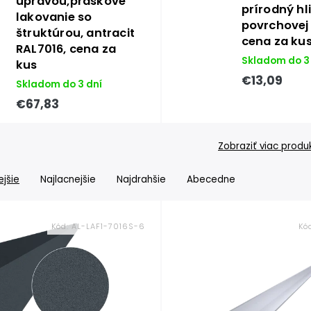
úpravou,práškové
prírodný hl
lakovanie so
povrchovej
štruktúrou, antracit
cena za ku
RAL7016, cena za
Skladom do 3
kus
€13,09
Skladom do 3 dní
€67,83
Zobraziť viac produ
jšie
Najlacnejšie
Najdrahšie
Abecedne
Kód:
AL-LAF1-7016S-6
Kó