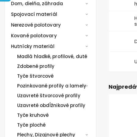
Dom, dielňa, záhrada
h
Spojovací materiál
Nerezové polotovary
Kované polotovary
Hutnícky materiál
Madlá hladké, profilové, duté
U
Zdobené profily
Tyče štvorcové
Pozinkované profily a lamely
Najpredá
Uzavreté štvorcové profily
Uzavreté obdĺžnikové profily
Tyče kruhové
Tyče ploché
Plechy, Dizajnové plechy