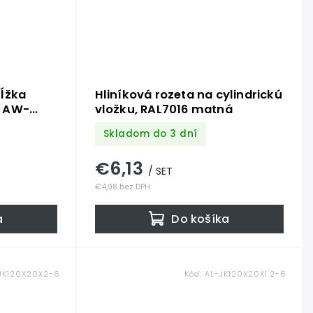
ĺžka
Hliníková rozeta na cylindrickú
N AW-
vložku, RAL7016 matná
iník bez
Skladom do 3 dní
ena za
€6,13
/ SET
€4,98 bez DPH
a
Do košíka
JK120X20X2-6
Kód:
AL-JK120X20X1.2-6