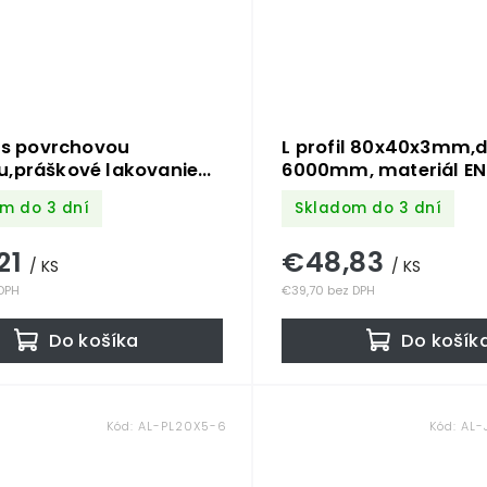
l s povrchovou
L profil 80x40x3mm,d
u,práškové lakovanie
6000mm, materiál E
ktúrou, ANTRACIT
6060 T66, prírodný hl
m do 3 dní
Skladom do 3 dní
6 50x22mm, materiál EN
povrchovej úpravy, c
0 T66, cena za kus
kus
21
€48,83
/ KS
/ KS
 DPH
€39,70 bez DPH
Do košíka
Do košík
Kód:
AL-PL20X5-6
Kód:
AL-