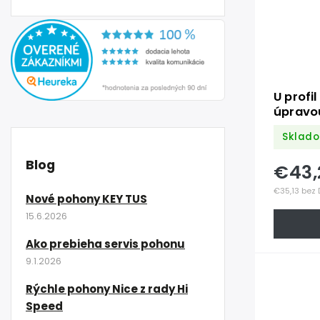
U profi
úpravo
so štru
Sklado
RAL701
AW-606
Blog
€43,
€35,13 bez
Nové pohony KEY TUS
15.6.2026
Ako prebieha servis pohonu
9.1.2026
Rýchle pohony Nice z rady Hi
Speed