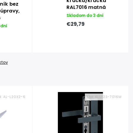
kľučka/kľučka
iník bez
RAL7016 matná
 úpravy,
Skladom do 3 dní
s
€29,79
 dní
ktov
d:
AL-L20X2-6
Kód:
KLU123-7016M