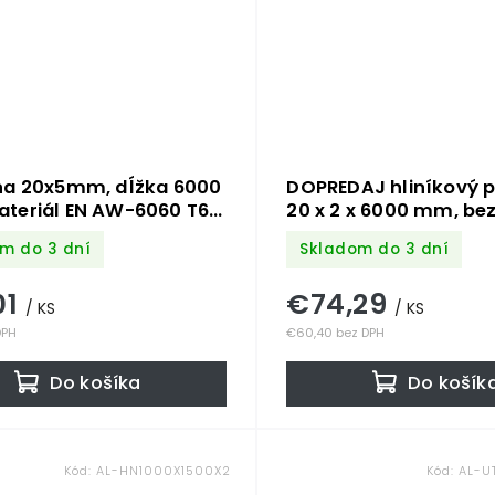
na 20x5mm, dĺžka 6000
DOPREDAJ hliníkový pr
teriál EN AW-6060 T66,
20 x 2 x 6000 mm, be
ý hliník bez povrchovej
m do 3 dní
Skladom do 3 dní
 cena za kus
01
€74,29
/ KS
/ KS
DPH
€60,40 bez DPH
Do košíka
Do košík
Kód:
AL-HN1000X1500X2
Kód:
AL-U