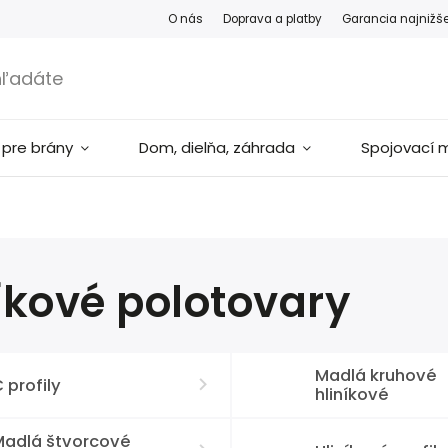
O nás
Doprava a platby
Garancia najnižš
 pre brány
Dom, dielňa, záhrada
Spojovací m
íkové polotovary
Madlá kruhové
 profily
hliníkové
Madlá štvorcové