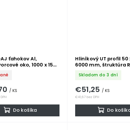
AJ ťahokov Al,
Hliníkový UT profil 50 
orcové oko, 1000 x 1500
6000 mm, štruktúra 
dané
Skladom do 3 dní
70
€51,25
/ KS
/ KS
 DPH
€41,67 bez DPH
Do košíka
Do košík