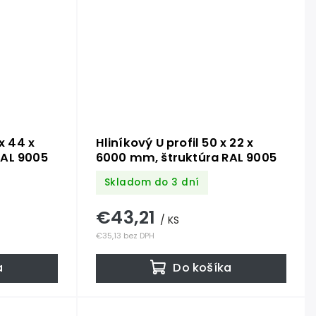
x 44 x
Hliníkový U profil 50 x 22 x
RAL 9005
6000 mm, štruktúra RAL 9005
Skladom do 3 dní
€43,21
/ KS
€35,13 bez DPH
a
Do košíka