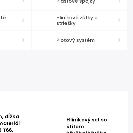
Plastové spojky
eté
Hliníkové zátky a
striešky
Plotový systém
, dĺžka
Hliníkový set so
ateriál
štítom
 T66,