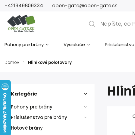
+421949809334
open-gate@open-gate.sk
Pohony pre brány
Vysielače
Príslušenstvo
Domov
/
Hliníkové polotovary
Hlin
Kategórie
Pohony pre brány
C
Príslušenstvo pre brány
Hotové brány