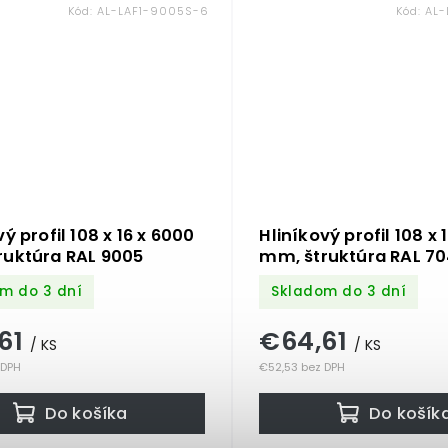
Kód:
AL-LAF1-9005S-6
Kód:
AL-
ý profil 108 x 16 x 6000
Hliníkový profil 108 x 
ruktúra RAL 9005
mm, štruktúra RAL 7
m do 3 dní
Skladom do 3 dní
61
€64,61
/ KS
/ KS
 DPH
€52,53 bez DPH
Do košíka
Do košík