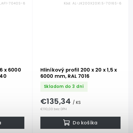
LAF1-7040S-6
Kód:
AL-JK200X20X1.5-7016S-6
16 x 6000
Hliníkový profil 200 x 20 x 1,5 x
040
6000 mm, RAL 7016
Skladom do 3 dní
€135,34
/ KS
€110,03 bez DPH
a
Do košíka