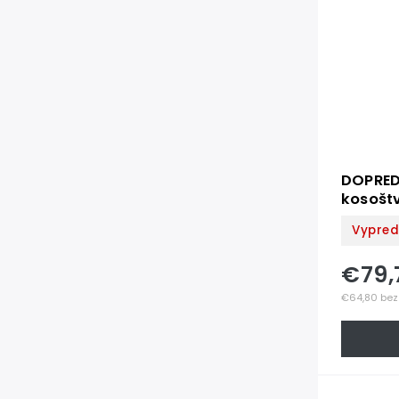
DOPRED
kosoštv
x 2 mm
Vypre
€79,
€64,80 bez