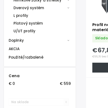
Hliníkové zátky a striešky
Dverový systém
L profily
Plotový systém
Profil 
materi
U/UT profily
hliník 
Sklado
úpravo
Doplnky
so štru
€67,
AKCIA
RAL7016
€55,15 bez
Použité/rozbalené
Cena
€
0
€
559
Na sklade
0