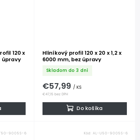
ofil 120 x
Hliníkový profil 120 x 20 x 1,2 x
z úpravy
6000 mm, bez úpravy
Skladom do 3 dní
€57,99
/ KS
€47,15 bez DPH
a
Do košíka
T50-9005S-6
Kód:
AL-U50-9005S-6