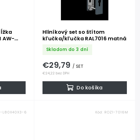
dĺžka
Hliníkový set so štítom
N AW-
kľučka/kľučka RAL7016 matná
iník bez
Skladom do 3 dní
ena za
€29,79
/ SET
€24,22 bez DPH
a
Do košíka
L-L80X40X3-6
Kód:
ROZ1-7016M