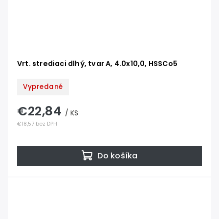
Vrt. strediaci dlhý, tvar A, 4.0x10,0, HSSCo5
Vypredané
€22,84
/ KS
€18,57 bez DPH
Do košíka