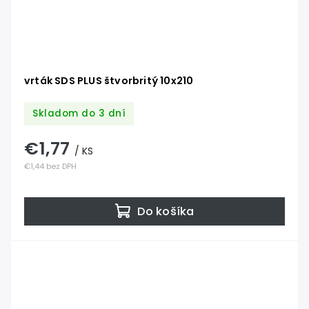
vrták SDS PLUS štvorbritý 10x210
Skladom do 3 dní
€1,77
/ KS
€1,44 bez DPH
Do košíka