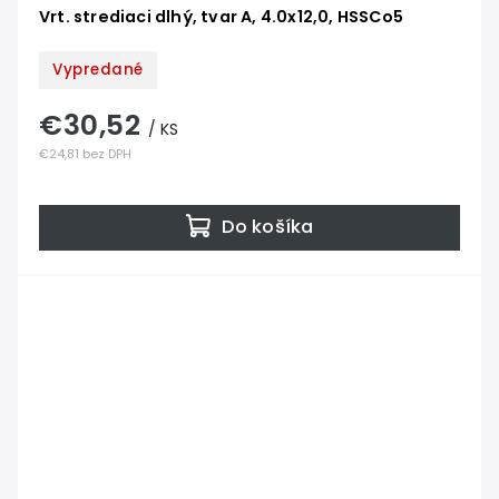
Vrt. strediaci dlhý, tvar A, 4.0x12,0, HSSCo5
Vypredané
€30,52
/ KS
€24,81 bez DPH
Do košíka