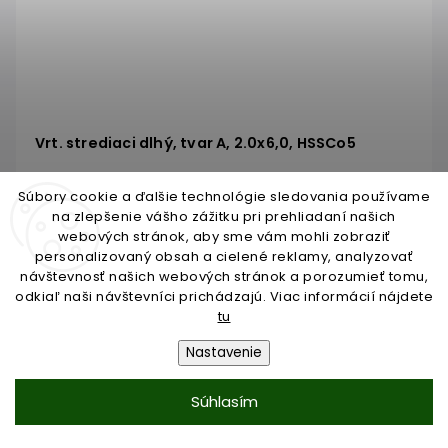
Vrt. strediaci dlhý, tvar A, 2.0x6,0, HSSCo5
Skladom do 3 dní
Súbory cookie a ďalšie technológie sledovania používame
na zlepšenie vášho zážitku pri prehliadaní našich
€22,82
webových stránok, aby sme vám mohli zobraziť
/ KS
personalizovaný obsah a cielené reklamy, analyzovať
€18,55 bez DPH
návštevnosť našich webových stránok a porozumieť tomu,
odkiaľ naši návštevníci prichádzajú. Viac informácií nájdete
tu
Do košíka
Nastavenie
Súhlasím