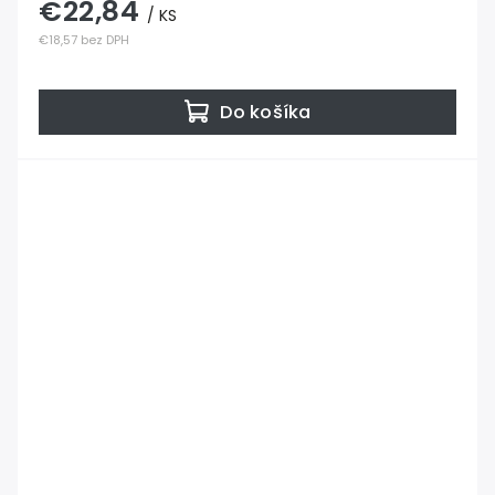
€22,84
/ KS
€18,57 bez DPH
Do košíka