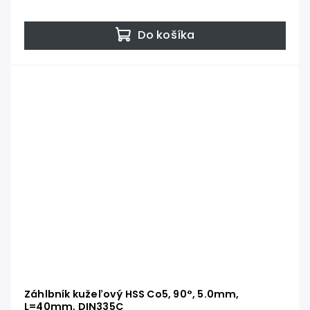
Do košíka
Záhlbník kužeľový HSS Co5, 90°, 5.0mm,
L=40mm, DIN335C