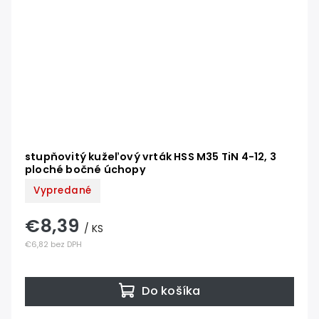
stupňovitý kužeľový vrták HSS M35 TiN 4-12, 3
ploché bočné úchopy
Vypredané
€8,39
/ KS
€6,82 bez DPH
Do košíka