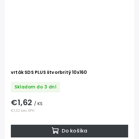
vrták SDS PLUS štvorbritý 10x160
Skladom do 3 dní
€1,62
/ KS
€1,32 bez DPH
Do košíka