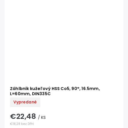
Záhlbník kužeľový HSS Co5, 90°, 16.5mm,
L=60mm, DIN335C
Vypredané
€22,48
/ KS
€18,28 bez DPH