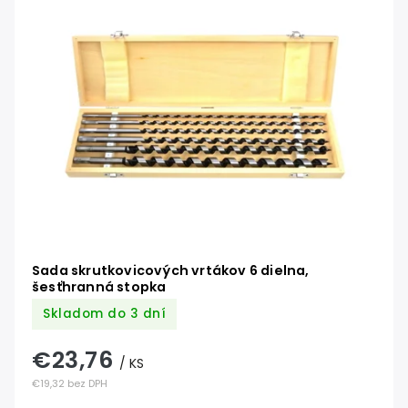
Najdrahšie
Abecedne
Sada skrutkovicových vrtákov 6 dielna,
šesťhranná stopka
Skladom do 3 dní
€23,76
/ KS
€19,32 bez DPH