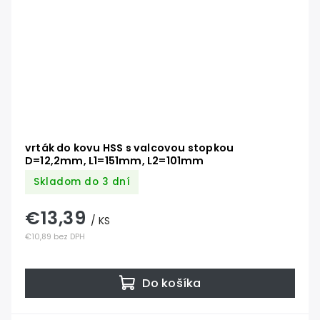
vrták do kovu HSS s valcovou stopkou
D=12,2mm, L1=151mm, L2=101mm
Skladom do 3 dní
€13,39
/ KS
€10,89 bez DPH
Do košíka