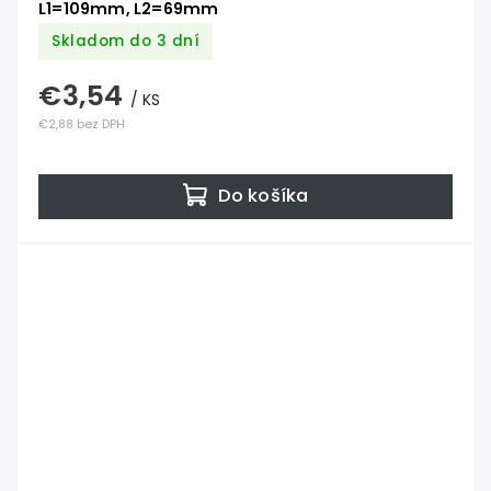
L1=109mm, L2=69mm
Skladom do 3 dní
€3,54
/ KS
€2,88 bez DPH
Do košíka