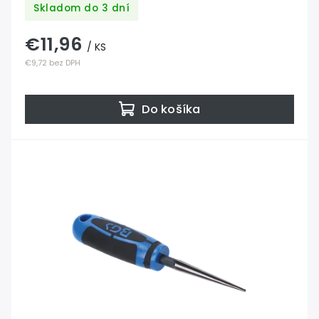
Skladom do 3 dní
€11,96
/ KS
€9,72 bez DPH
Do košíka