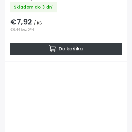
Skladom do 3 dní
€7,92
/ KS
€6,44 bez DPH
Do košíka