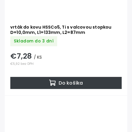
vrták do kovu HSSCo5, Ti s valcovou stopkou
D=10,0mm, L1=133mm, L2=87mm
Skladom do 3 dní
€7,28
/ KS
€5,92 bez DPH
Do košíka