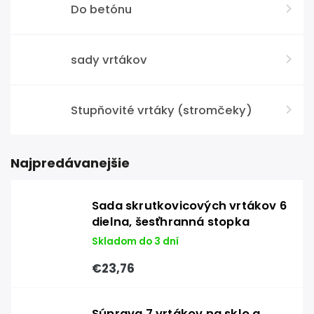
Do betónu
sady vrtákov
Stupňovité vrtáky (stromčeky)
Najpredávanejšie
Sada skrutkovicových vrtákov 6
dielna, šesťhranná stopka
Skladom do 3 dní
€23,76
Súprava 7 vrtákov na sklo a