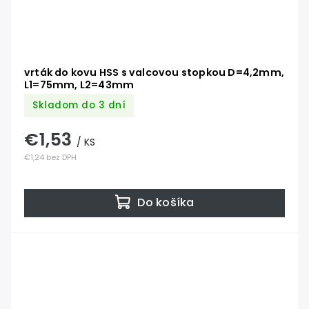
vrták do kovu HSS s valcovou stopkou D=4,2mm,
L1=75mm, L2=43mm
Skladom do 3 dní
€1,53
/ KS
€1,24 bez DPH
Do košíka