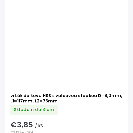
vrták do kovu HSS s valcovou stopkou D=8,0mm,
L1=117mm, L2=75mm
Skladom do 3 dní
€3,85
/ KS
€3,13 bez DPH