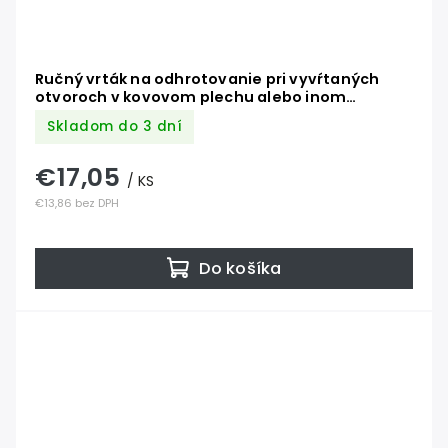
Ručný vrták na odhrotovanie pri vyvŕtaných
otvoroch v kovovom plechu alebo inom
materiáli, 3-12mm
Skladom do 3 dní
€17,05
/ KS
€13,86 bez DPH
Do košíka