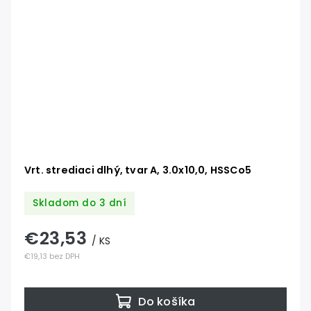
Vrt. strediaci dlhý, tvar A, 3.0x10,0, HSSCo5
Skladom do 3 dní
€23,53
/ KS
€19,13 bez DPH
Do košíka