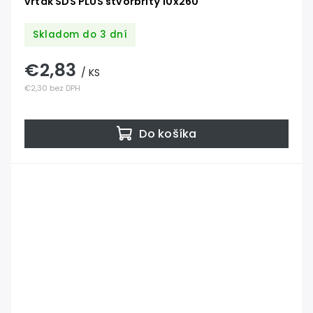
vrták SDS PLUS štvorbritý 10x260
Skladom do 3 dní
€2,83
/ KS
€2,30 bez DPH
Do košíka