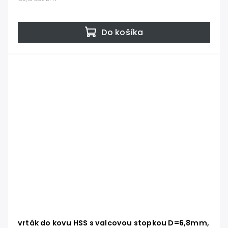
Do košíka
vrták do kovu HSS s valcovou stopkou D=6,8mm,