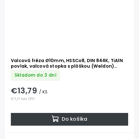
Valcová fréza Ø10mm, HSSCo8, DIN 844K, TiAlN
povlak, valcová stopka s plôškou (Weldon)
podľa DIN 1835 B
Skladom do 3 dní
€13,79
/ KS
€11,21 bez DPH
Do košíka