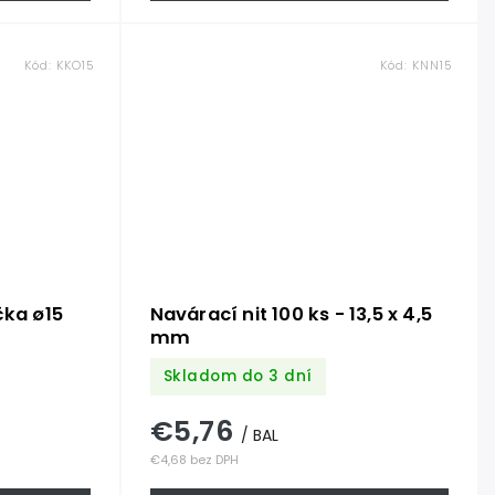
Kód:
KKO15
Kód:
KNN15
čka ø15
Navárací nit 100 ks - 13,5 x 4,5
mm
Skladom do 3 dní
€5,76
/ BAL
€4,68 bez DPH