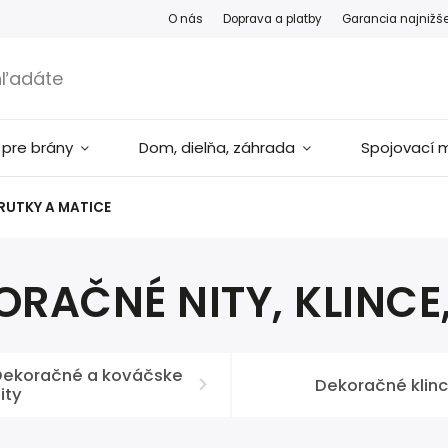
O nás
Doprava a platby
Garancia najnižš
 pre brány
Dom, dielňa, záhrada
Spojovací m
KRUTKY A MATICE
ORAČNÉ NITY, KLINCE
Dekoračné a kováčske
Dekoračné klin
ity