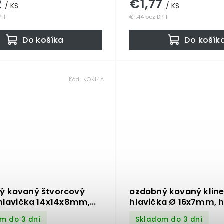
2
€1,77
/ KS
/ KS
PH
€1,44 bez DPH
Do košíka
Do košík
Kód:
KOK14A
ý kovaný štvorcový
ozdobný kovaný kline
 hlavička 14x14x8mm,
hlavička Ø 16x7mm, h
x4x25mm, bez
3x2x37mm, bez povrc
m do 3 dní
Skladom do 3 dní
ovej úpravy
úpravy