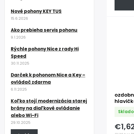
Nové pohony KEY TUS
15.6.2026
Ako prebieha servis pohonu
9.1.2026
Rýchle pohony Nice z rady Hi
Speed
30.11.2025
Darček k pohonom Nice a Key –
ovládač zdarma
6.11.2025
ozdobný
hlavičk
Koľko stojí modernizácia starej
3x2x34
brány na diaľkové ovládanie
Sklado
úpravy
alebo Wi-Fi
29.10.2025
€1,6