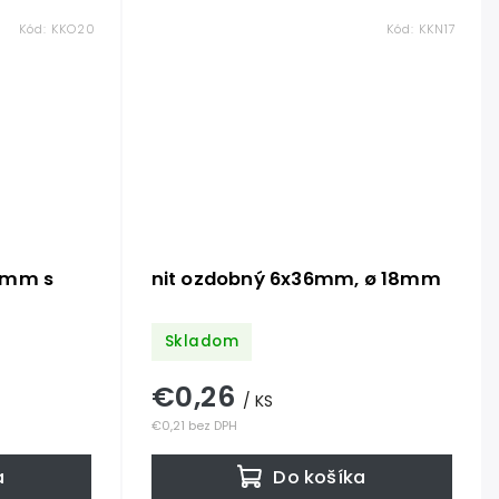
Kód:
KKO20
Kód:
KKN17
0mm s
nit ozdobný 6x36mm, ø 18mm
Skladom
€0,26
/ KS
€0,21 bez DPH
a
Do košíka