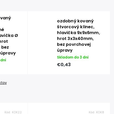
ovaný
ozdobný kovaný
štvorcový klinec,
né
hlavička 9x9x6mm,
lavička Ø
hrot 3x3x40mm,
hrot
bez povrchovej
 bez
úpravy
 úpravy
Skladom do 3 dní
 dní
€0,43
ktov
Kód:
KOK22
Kód:
KOK8