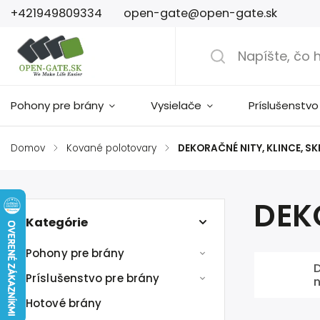
+421949809334
open-gate@open-gate.sk
Pohony pre brány
Vysielače
Príslušenstvo
Domov
/
Kované polotovary
/
DEKORAČNÉ NITY, KLINCE, S
DEK
Kategórie
Pohony pre brány
Príslušenstvo pre brány
n
Hotové brány