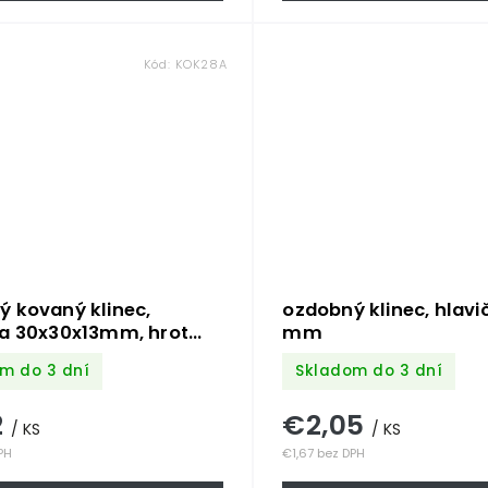
Kód:
KOK28A
 kovaný klinec,
ozdobný klinec, hlavi
ka 30x30x13mm, hrot
mm
mm, bez povrchovej
m do 3 dní
Skladom do 3 dní
2
€2,05
/ KS
/ KS
PH
€1,67 bez DPH