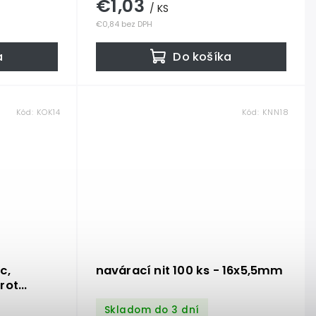
€1,03
/ KS
€0,84 bez DPH
a
Do košíka
Kód:
KOK14
Kód:
KNN18
c,
navárací nit 100 ks - 16x5,5mm
rot
hovej
Skladom do 3 dní