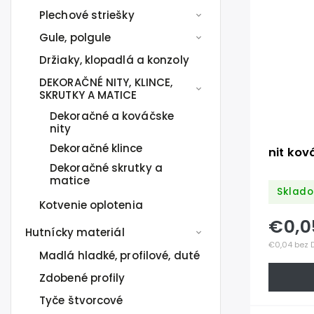
Plechové striešky
Gule, polgule
Držiaky, klopadlá a konzoly
DEKORAČNÉ NITY, KLINCE,
SKRUTKY A MATICE
Dekoračné a kováčske
nity
Dekoračné klince
nit ko
Dekoračné skrutky a
matice
Sklado
Kotvenie oplotenia
€0,
Hutnícky materiál
€0,04 bez 
Madlá hladké, profilové, duté
Zdobené profily
Tyče štvorcové