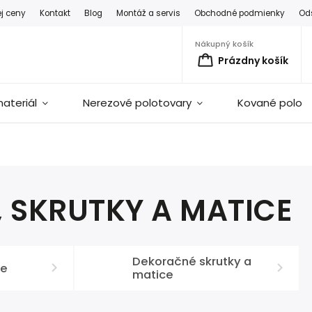
ej ceny
Kontakt
Blog
Montáž a servis
Obchodné podmienky
Od
Nákupný košík
Prázdny košík
ateriál
Nerezové polotovary
Kované polot
, SKRUTKY A MATICE
Dekoračné skrutky a
ce
matice