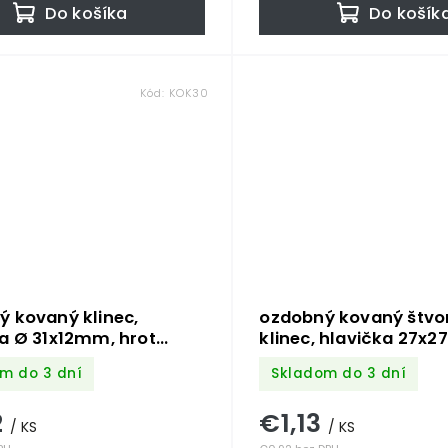
Do košíka
Do košík
Kód:
KOK30
 kovaný klinec,
ozdobný kovaný štvo
a Ø 31x12mm, hrot
klinec, hlavička 27x
mm, bez povrchovej
hrot 7x7x34mm, bez
m do 3 dní
Skladom do 3 dní
povrchovej úpravy
2
€1,13
/ KS
/ KS