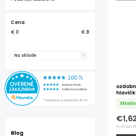
Cena
€
0
€
8
Na sklade
1
ozdobný
hlavič
3x2x34
Sklado
úpravy
€1,6
€1,32 bez D
Blog