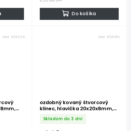
€1,32 bez DPH
a
Do košíka
Kód:
KOK20A
Kód:
KOK18A
rcový
ozdobný kovaný štvorcový
9x8mm,
klinec, hlavička 20x20x8mm,
hrot 5x5x34mm, bez
Skladom do 3 dní
povrchovej úpravy