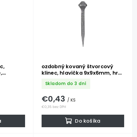
c,
ozdobný kovaný štvorcový
,
klinec, hlavička 9x9x6mm, hrot
 hrot
3x3x40mm, bez povrchovej
Skladom do 3 dní
hovej
úpravy
€0,43
/ KS
€0,35 bez DPH
a
Do košíka