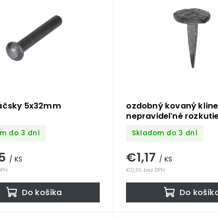
váčsky 5x32mm
ozdobný kovaný kline
nepravideľné rozkutie
hlavička Ø 22-26mm,
m do 3 dní
Skladom do 3 dní
5x5x30mm, bez povrc
úpravy
05
€1,17
/ KS
/ KS
DPH
€0,95 bez DPH
Do košíka
Do košík