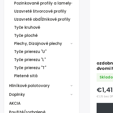
Pozinkované profily a lamely
Uzavreté štvorcové profily
Uzavreté obdĺžnikové profily
Tyče kruhové
Tyče ploché
Plechy, Dizajnové plechy
Tyče prierezu "U"
Tyče prierezu "L"
ozdobn
Tyče prierezu "T"
dvomi 
Pletené sitá
Sklado
Hliníkové polotovary
€1,4
Doplnky
€1,15 bez D
AKCIA
Použité/rozbalené