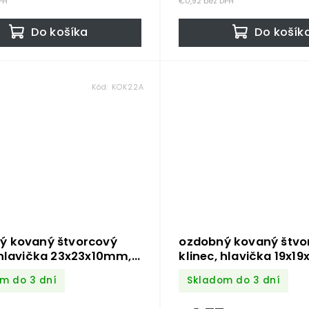
PH
€0,92 bez DPH
Do košíka
Do košík
Kód:
KOK22A
ý kovaný štvorcový
ozdobný kovaný štvo
 hlavička 23x23x10mm,
klinec, hlavička 19x1
x2x34mm, bez
hrot 3x2x24mm, bez
m do 3 dní
Skladom do 3 dní
ovej úpravy
povrchovej úpravy