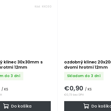
Kód:
KKO30
ý klinec 30x30mm s
ozdobný klinec 20x2
hrotmi 12mm
dvomi hrotmi 12mm
m do 3 dní
Skladom do 3 dní
1
€0,90
/ KS
/ KS
PH
€0,73 bez DPH
Do košíka
Do košík