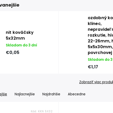
vanejšie
ozdobný k
klinec,
nepravideľ
nit kováčsky
rozkutie, h
5x32mm
22-26mm, 
Skladom do 3 dní
5x5x30mm,
€0,05
povrchovej
Skladom do 3
€1,17
Zobraziť viac produ
jšie
Najlacnejšie
Najdrahšie
Abecedne
Kód:
KKN 5X32