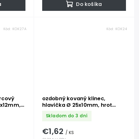
a
Do košíka
Kód:
KOK27A
Kód:
KOK24
rcový
ozdobný kovaný klinec,
27x12mm,
hlavička Ø 25x10mm, hrot
3*2*34mm, bez povrchovej
Skladom do 3 dní
úpravy
€1,62
/ KS