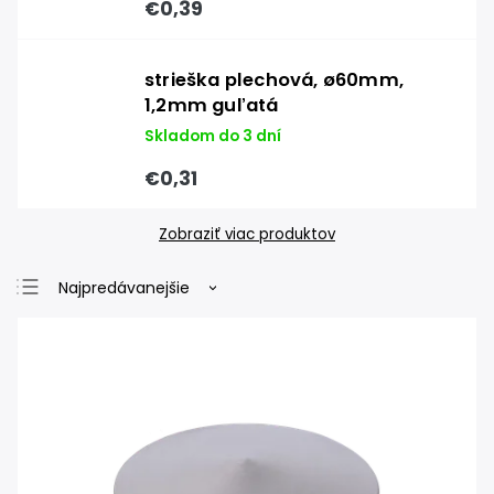
€0,39
strieška plechová, ø60mm,
1,2mm guľatá
Skladom do 3 dní
€0,31
Zobraziť viac produktov
Najpredávanejšie
Najlacnejšie
Najdrahšie
Abecedne