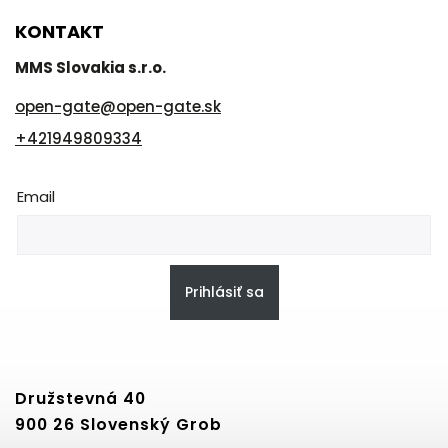
KONTAKT
MMS Slovakia s.r.o.
open-gate
@
open-gate.sk
+421949809334
Email
Prihlásiť sa
Družstevná 40
900 26 Slovenský Grob