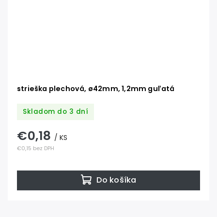
strieška plechová, ø42mm, 1,2mm guľatá
Skladom do 3 dní
€0,18
/ KS
€0,15 bez DPH
Do košíka