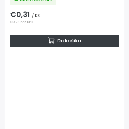
€0,31
/ KS
€0,25 bez DPH
Do košíka