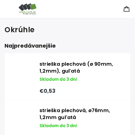
Okrúhle
Najpredávanejšie
strieška plechová (ø 90mm,
1,2mm), guľatá
Skladom do 3 dní
€0,53
strieška plechová, ø76mm,
1,2mm guľatá
Skladom do 3 dní