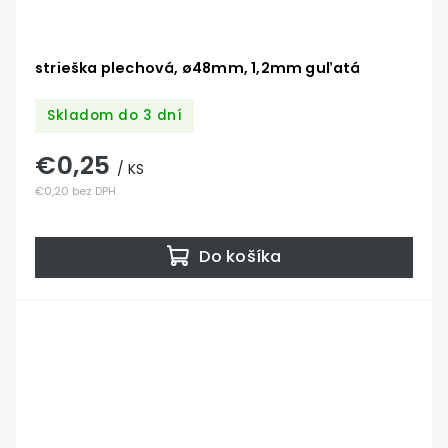
strieška plechová, ø48mm, 1,2mm guľatá
Skladom do 3 dní
€0,25
/ KS
€0,20 bez DPH
Do košíka