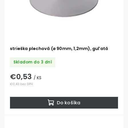
strieška plechová (ø 90mm, 1,2mm), guľatá
Skladom do 3 dní
€0,53
/ KS
€0,43 bez DPH
Do košíka