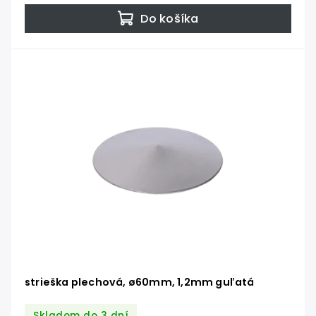
Do košíka
strieška plechová, ø60mm, 1,2mm guľatá
Skladom do 3 dní