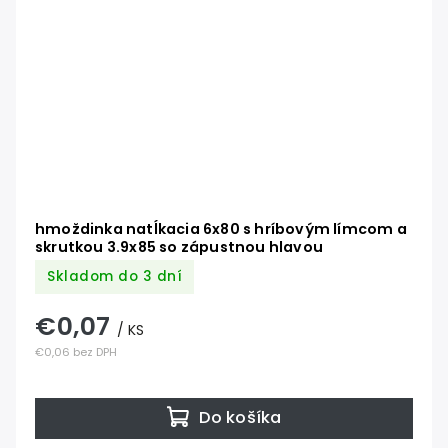
hmoždinka natĺkacia 6x80 s hríbovým límcom a
skrutkou 3.9x85 so zápustnou hlavou
Skladom do 3 dní
€0,07
/ KS
€0,06 bez DPH
Do košíka