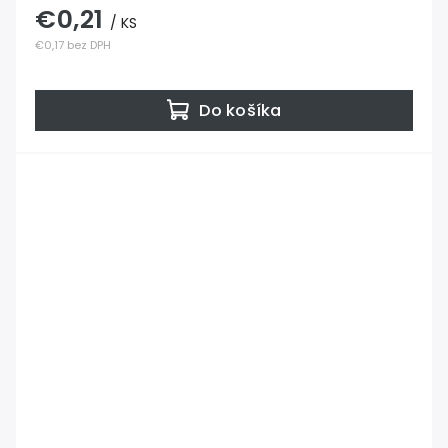
€0,21
/ KS
€0,17 bez DPH
Do košíka