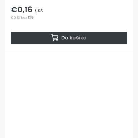
€0,16
/ KS
€0,13 bez DPH
Do košíka