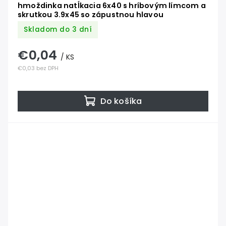
hmoždinka natĺkacia 6x40 s hríbovým límcom a
skrutkou 3.9x45 so zápustnou hlavou
Skladom do 3 dní
€0,04
/ KS
€0,03 bez DPH
Do košíka