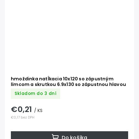
hmoždinka natĺkacia 10x120 so zápustným
límcom a skrutkou 6.9x130 so zápustnou hlavou
Skladom do 3 dní
€0,21
/ KS
€0,17 bez DPH
Do košíka