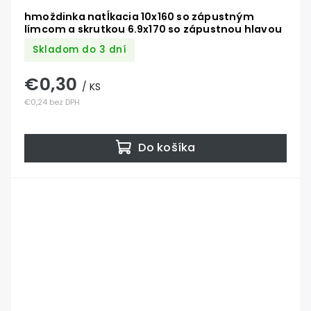
hmoždinka natĺkacia 10x160 so zápustným
límcom a skrutkou 6.9x170 so zápustnou hlavou
Skladom do 3 dní
€0,30
/ KS
€0,24 bez DPH
Do košíka