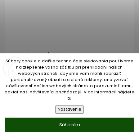
hmoždinka natĺkacia 6x60 so zápustným
límcom a skrutkou 3.9x65 so zápustnou hlavou
Súbory cookie a ďalšie technológie sledovania používame
na zlepšenie vášho zážitku pri prehliadaní našich
Skladom do 3 dní
webových stránok, aby sme vám mohli zobraziť
personalizovaný obsah a cielené reklamy, analyzovať
€0,04
návštevnosť našich webových stránok a porozumieť tomu,
/ KS
odkiaľ naši návštevníci prichádzajú. Viac informácií nájdete
€0,03 bez DPH
tu
Nastavenie
Do košíka
Súhlasím