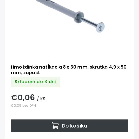
Hmoždinka natĺkacia 8 x 50 mm, skrutka 4,9 x 50
mm, zápust
Skladom do 3 dní
€0,06
/ KS
€0,05 bez DPH
Do košíka