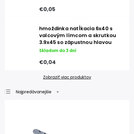
€0,05
hmoždinka natĺkacia 6x40 s
valcovým límcom a skrutkou
3.9x45 so zápustnou hlavou
Skladom do 3 dní
€0,04
Zobraziť viac produktov
Najpredávanejšie
Najlacnejšie
Najdrahšie
Abecedne