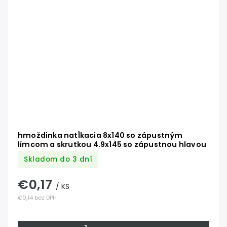
hmoždinka natĺkacia 8x140 so zápustným
límcom a skrutkou 4.9x145 so zápustnou hlavou
Skladom do 3 dní
€0,17
/ KS
€0,14 bez DPH