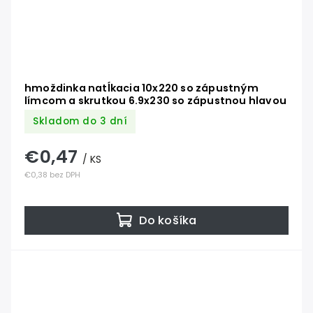
hmoždinka natĺkacia 10x220 so zápustným
límcom a skrutkou 6.9x230 so zápustnou hlavou
Skladom do 3 dní
€0,47
/ KS
€0,38 bez DPH
Do košíka