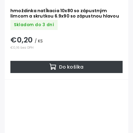
hmoždinka natĺkacia 10x80 so zápustným
límcom a skrutkou 6.9x90 so zápustnou hlavou
Skladom do 3 dní
€0,20
/ KS
€0,16 bez DPH
Do košíka