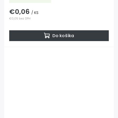
€0,06
/ KS
€0,05 bez DPH
Do košíka