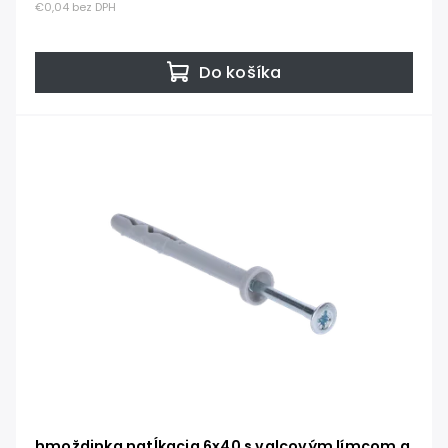
€0,04 bez DPH
Do košíka
hmoždinka natĺkacia 6x40 s valcovým límcom a