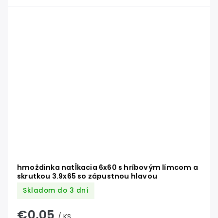
hmoždinka natĺkacia 6x60 s hríbovým límcom a
skrutkou 3.9x65 so zápustnou hlavou
Skladom do 3 dní
€0,05
/ KS