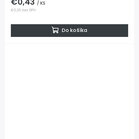
€0,43
/ KS
€0,35 bez DPH
Do košíka