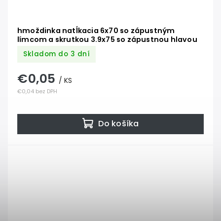
hmoždinka natĺkacia 6x70 so zápustným
límcom a skrutkou 3.9x75 so zápustnou hlavou
Skladom do 3 dní
€0,05
/ KS
€0,04 bez DPH
Do košíka