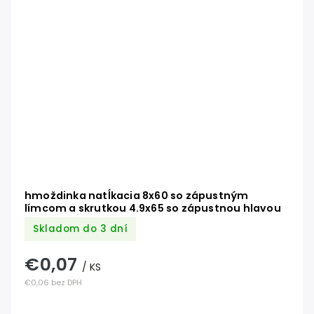
hmoždinka natĺkacia 8x60 so zápustným
límcom a skrutkou 4.9x65 so zápustnou hlavou
Skladom do 3 dní
€0,07
/ KS
€0,06 bez DPH