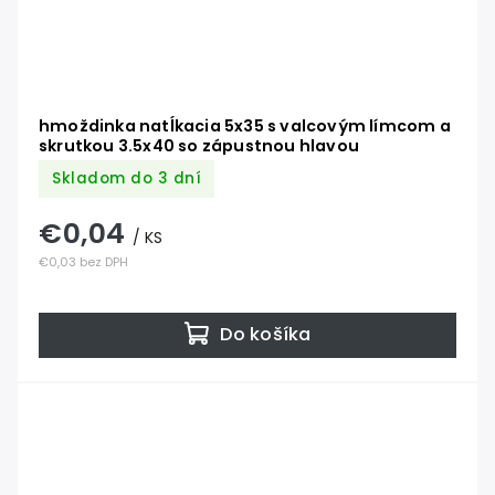
hmoždinka natĺkacia 5x35 s valcovým límcom a
skrutkou 3.5x40 so zápustnou hlavou
Skladom do 3 dní
€0,04
/ KS
€0,03 bez DPH
Do košíka