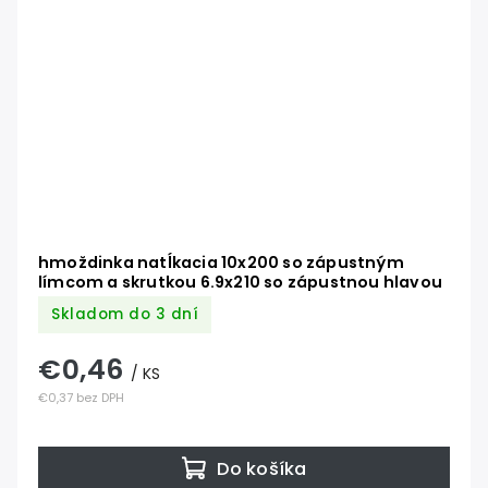
hmoždinka natĺkacia 10x200 so zápustným
límcom a skrutkou 6.9x210 so zápustnou hlavou
Skladom do 3 dní
€0,46
/ KS
€0,37 bez DPH
Do košíka