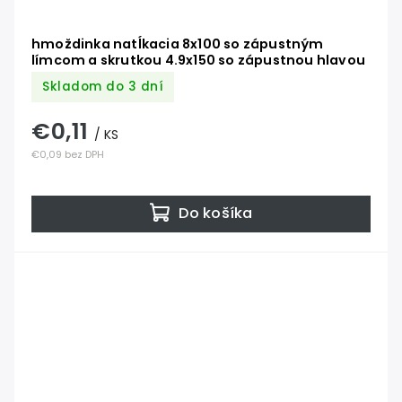
hmoždinka natĺkacia 8x100 so zápustným
límcom a skrutkou 4.9x150 so zápustnou hlavou
Skladom do 3 dní
€0,11
/ KS
€0,09 bez DPH
Do košíka