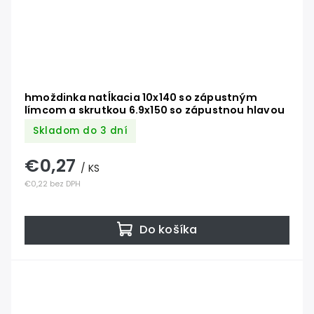
hmoždinka natĺkacia 10x140 so zápustným
límcom a skrutkou 6.9x150 so zápustnou hlavou
Skladom do 3 dní
€0,27
/ KS
€0,22 bez DPH
Do košíka