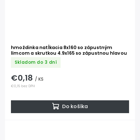
hmoždinka natĺkacia 8x160 so zápustným
límcom a skrutkou 4.9x165 so zápustnou hlavou
Skladom do 3 dní
€0,18
/ KS
€0,15 bez DPH
Do košíka