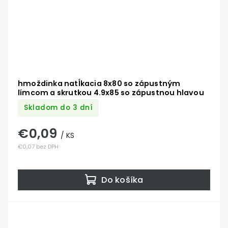
hmoždinka natĺkacia 8x80 so zápustným
límcom a skrutkou 4.9x85 so zápustnou hlavou
Skladom do 3 dní
€0,09
/ KS
€0,07 bez DPH
Do košíka