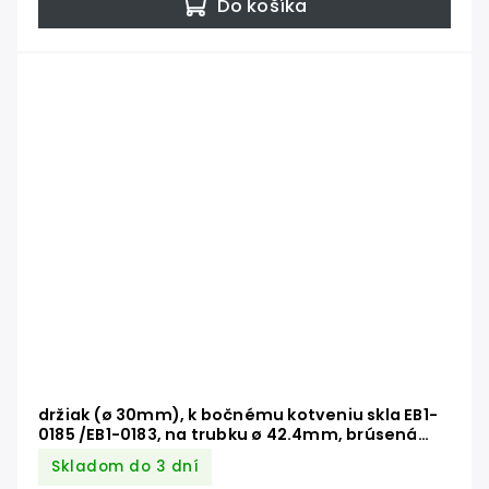
Do košíka
držiak (ø 30mm), k bočnému kotveniu skla EB1-
0185 /EB1-0183, na trubku ø 42.4mm, brúsená
nerez K320 /AISI304
Skladom do 3 dní