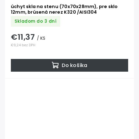
úchyt skla na stenu (70x70x28mm), pre sklo
12mm, brúsená nerez K320 /AISI304
Skladom do 3 dní
€11,37
/ KS
€9,24 bez DPH
Do košíka