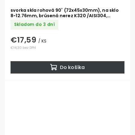
svorka skla rohová 90˚ (72x45x30mm), na sklo
8-12.76mm, brúsená nerez K320 /AISI304,
balenie neobsahuje gumičky na sklo
Skladom do 3 dní
€17,59
/ KS
€14,30 bez DPH
Do košíka