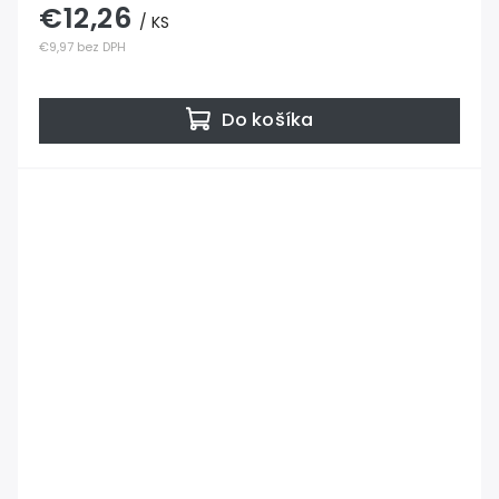
€12,26
/ KS
€9,97 bez DPH
Do košíka