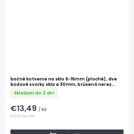
bočné kotvenie na sklo 6-16mm (ploché), dve
bodové svorky skla ø 30mm, brúsená nerez
K320 /AISI304/, balenie obsahuje gumičky na
Skladom do 3 dní
sklo
€13,49
/ KS
€10,97 bez DPH