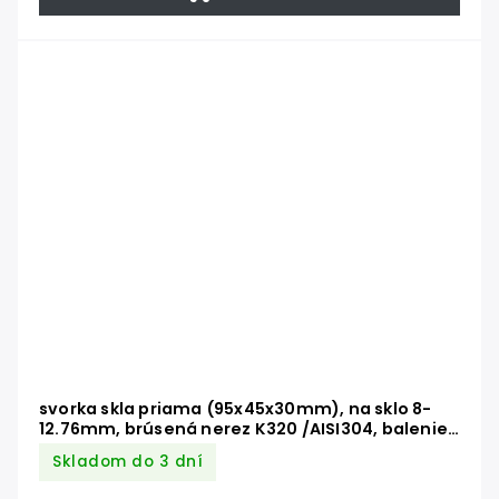
svorka skla priama (95x45x30mm), na sklo 8-
12.76mm, brúsená nerez K320 /AISI304, balenie
neobsahuje gumičky na sklo
Skladom do 3 dní