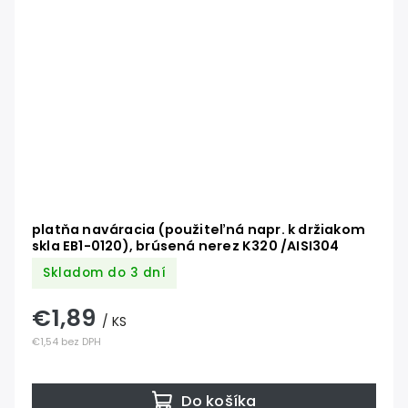
platňa naváracia (použiteľná napr. k držiakom
skla EB1-0120), brúsená nerez K320 /AISI304
Skladom do 3 dní
€1,89
/ KS
€1,54 bez DPH
Do košíka