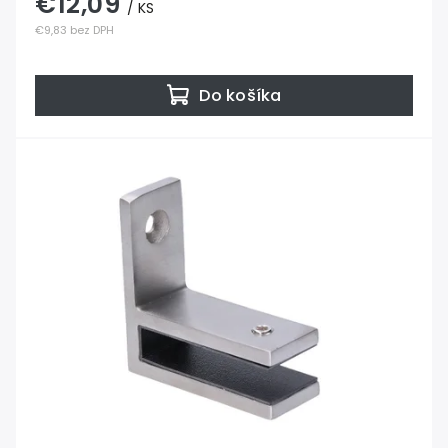
€12,09
/ KS
€9,83 bez DPH
Do košíka