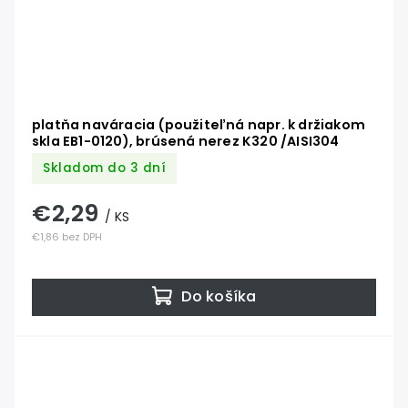
platňa naváracia (použiteľná napr. k držiakom
skla EB1-0120), brúsená nerez K320 /AISI304
Skladom do 3 dní
€2,29
/ KS
€1,86 bez DPH
Do košíka