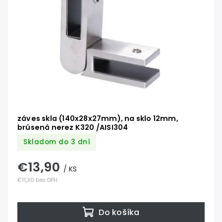
záves skla (140x28x27mm), na sklo 12mm,
brúsená nerez K320 /AISI304
Skladom do 3 dní
€13,90
/ KS
€11,30 bez DPH
Do košíka