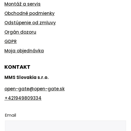
Montáž a servis
Obchodné podmienky
Odstúpenie od zmluvy
Orgán dozoru
GDPR
Moja objednávka
KONTAKT
MMS Slovakia s.r.o.
open-gate
@
open-gate.sk
+421949809334
Email