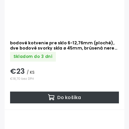
bodové kotvenie pre sklo 6-12,76mm (ploché),
dve bodové svorky skla ø 45mm, brúsená nerez
K320 /AISI304/, balenie obsahuje gumičky na
Skladom do 3 dní
sklo
€23
/ KS
€18,70 bez DPH
Do košíka