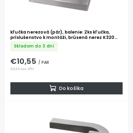
kľučka nerezová (pár), balenie: 2ks kľučka,
príslušenstvo k montáži, brúsená nerez K320
/AISI304
Skladom do 3 dní
€10,55
/ PAR
€8,58 bez DPH
Do košíka