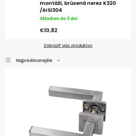
montáži, brúsená nerez K320
/AISI304
Skladom do 3 dní
€10,82
Zobraziť viac produktov
Najpredávanejšie
Najlacnejšie
Najdrahšie
Abecedne