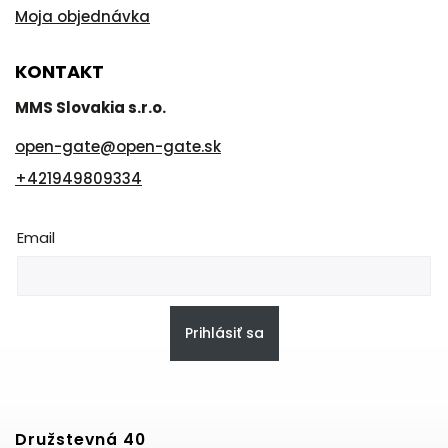
Moja objednávka
KONTAKT
MMS Slovakia s.r.o.
open-gate
@
open-gate.sk
+421949809334
Email
Prihlásiť sa
Družstevná 40