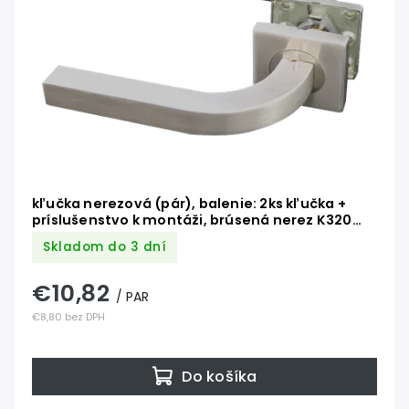
kľučka nerezová (pár), balenie: 2ks kľučka +
príslušenstvo k montáži, brúsená nerez K320
/AISI304
Skladom do 3 dní
€10,82
/ PAR
€8,80 bez DPH
Do košíka