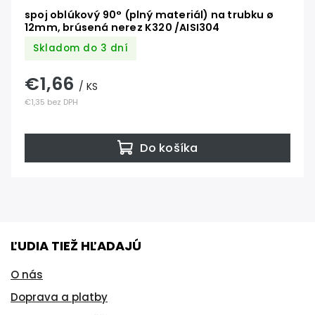
spoj oblúkový 90° (plný materiál) na trubku ø
12mm, brúsená nerez K320 /AISI304
Skladom do 3 dní
€1,66
/ KS
€1,35 bez DPH
Do košíka
ĽUDIA TIEŽ HĽADAJÚ
O nás
Doprava a platby