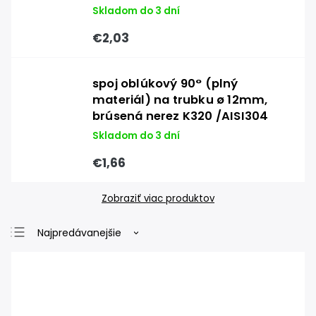
Skladom do 3 dní
€2,03
spoj oblúkový 90° (plný
materiál) na trubku ø 12mm,
brúsená nerez K320 /AISI304
Skladom do 3 dní
€1,66
Zobraziť viac produktov
Najpredávanejšie
Najlacnejšie
Najdrahšie
Abecedne