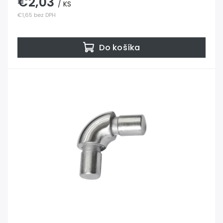
€2,03
/ KS
€1,65 bez DPH
Do košíka