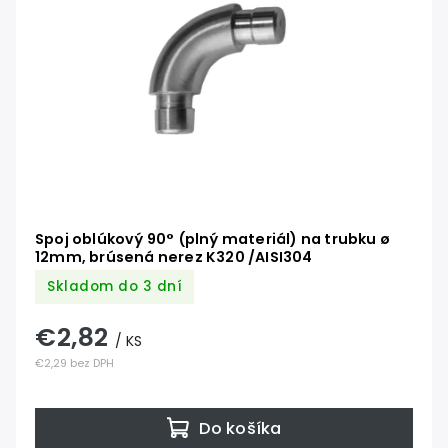
Spoj oblúkový 90° (plný materiál) na trubku ø
12mm, brúsená nerez K320 /AISI304
Skladom do 3 dní
€2,82
/ KS
€2,29 bez DPH
Do košíka