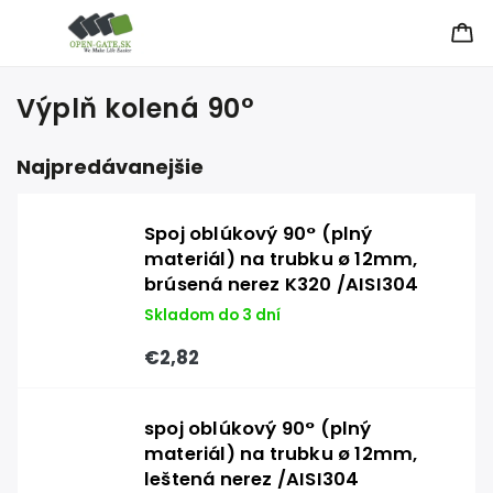
Výplň kolená 90°
Najpredávanejšie
Spoj oblúkový 90° (plný
materiál) na trubku ø 12mm,
brúsená nerez K320 /AISI304
Skladom do 3 dní
€2,82
spoj oblúkový 90° (plný
materiál) na trubku ø 12mm,
leštená nerez /AISI304