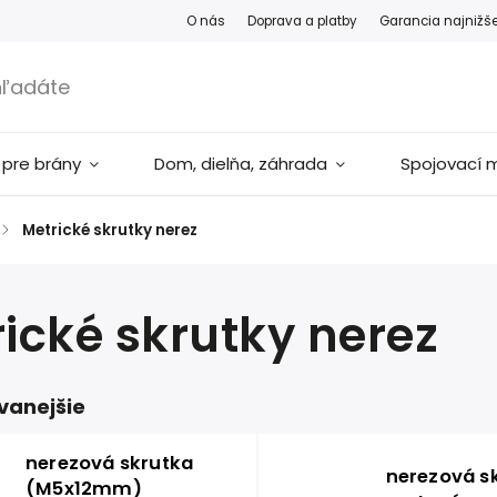
O nás
Doprava a platby
Garancia najnižš
 pre brány
Dom, dielňa, záhrada
Spojovací m
/
Metrické skrutky nerez
ické skrutky nerez
vanejšie
nerezová skrutka
nerezová s
(M5x12mm)