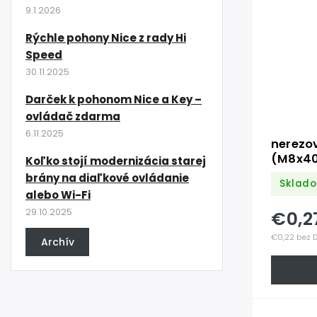
9.1.2026
Rýchle pohony Nice z rady Hi
Speed
30.11.2025
Darček k pohonom Nice a Key –
ovládač zdarma
6.11.2025
nerezo
(M8x40
Koľko stojí modernizácia starej
/AISI3
brány na diaľkové ovládanie
Sklado
alebo Wi-Fi
€0,2
29.10.2025
€0,22 bez 
Archív