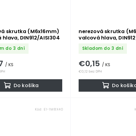
vá skrutka (M6x16mm)
nerezová skrutka (
 hlava, DIN912/AISI304
valcová hlava, DIN912
/A4
m do 3 dní
Skladom do 3 dní
07
€0,15
/ KS
/ KS
DPH
€0,12 bez DPH
Do košíka
Do košík
Kód:
E1-1M8X40