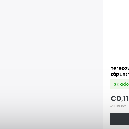
nerezo
zápustn
DIN7991
Sklado
€0,1
€0,09 bez 