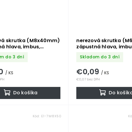
vá skrutka (M8x40mm)
nerezová skrutka (
á hlava, imbus,
zápustná hlava, imbu
 /AISI304
DIN7991 /AISI304
m do 3 dní
Skladom do 3 dní
30
€0,09
/ KS
/ KS
DPH
€0,07 bez DPH
Do košíka
Do košík
Kód:
E1-7M8X50
K