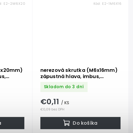
d:
E2-2M6X20
Kód:
E2-1M6X16
M6x20mm)
nerezová skrutka (M6x16mm)
us,
zápustná hlava, imbus,
DIN7991 /AISI316 /A4
Skladom do 3 dní
€0,11
/ KS
€0,09 bez DPH
a
Do košíka