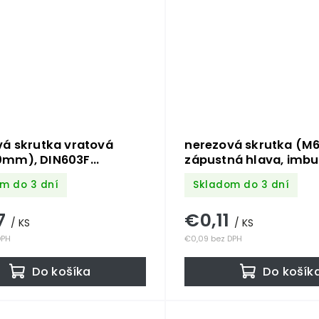
vá skrutka vratová
nerezová skrutka (
mm), DIN603F
zápustná hlava, imbu
04
DIN7991 /AISI304
m do 3 dní
Skladom do 3 dní
7
€0,11
/ KS
/ KS
DPH
€0,09 bez DPH
Do košíka
Do košík