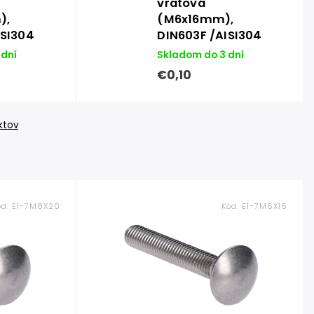
vratová
),
(M6x16mm),
ISI304
DIN603F /AISI304
 dní
Skladom do 3 dní
€0,10
ktov
ód:
E1-7M8X20
Kód:
E1-7M6X16