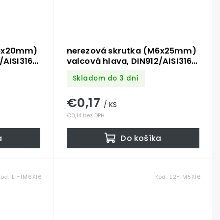
M6x20mm)
nerezová skrutka (M6x25mm)
/AISI316
valcová hlava, DIN912/AISI316
/A4
Skladom do 3 dní
€0,17
/ KS
€0,14 bez DPH
a
Do košíka
Kód:
E1-1M6X16
Kód:
E2-1M5X16