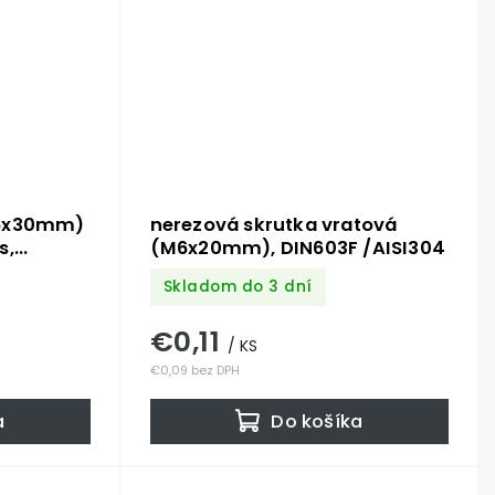
M6x30mm)
nerezová skrutka vratová
s,
(M6x20mm), DIN603F /AISI304
Skladom do 3 dní
€0,11
/ KS
€0,09 bez DPH
a
Do košíka