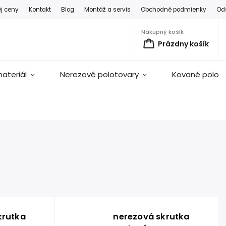
ej ceny
Kontakt
Blog
Montáž a servis
Obchodné podmienky
Od
Nákupný košík
Prázdny košík
ateriál
Nerezové polotovary
Kované polot
krutka
nerezová skrutka