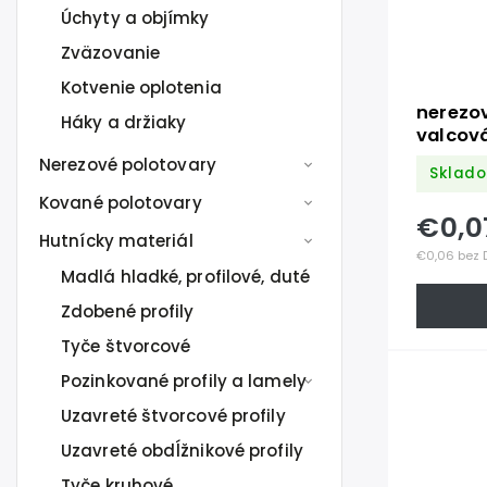
Úchyty a objímky
Zväzovanie
Kotvenie oplotenia
nerezo
Háky a držiaky
valcová
Nerezové polotovary
Sklado
Kované polotovary
€0,
Hutnícky materiál
€0,06 bez 
Madlá hladké, profilové, duté
Zdobené profily
Tyče štvorcové
Pozinkované profily a lamely
Uzavreté štvorcové profily
Uzavreté obdĺžnikové profily
Tyče kruhové