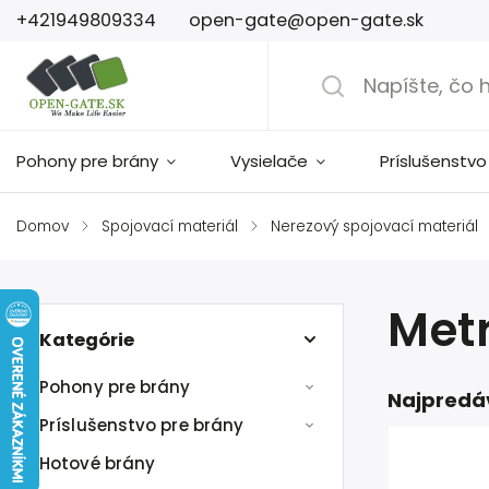
+421949809334
open-gate@open-gate.sk
Pohony pre brány
Vysielače
Príslušenstvo
Domov
/
Spojovací materiál
/
Nerezový spojovací materiál
Metr
Kategórie
Pohony pre brány
Najpredá
Príslušenstvo pre brány
Hotové brány