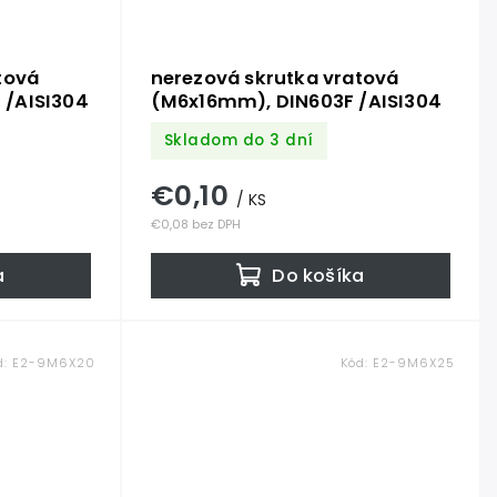
tová
nerezová skrutka vratová
 /AISI304
(M6x16mm), DIN603F /AISI304
Skladom do 3 dní
€0,10
/ KS
€0,08 bez DPH
a
Do košíka
d:
E2-9M6X20
Kód:
E2-9M6X25