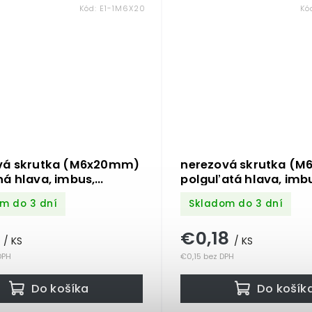
Kód:
E1-1M6X20
Kó
vá skrutka (M6x20mm)
nerezová skrutka (
á hlava, imbus,
polguľatá hlava, imb
 /AISI304
DIN7380 /AISI316 /A4
m do 3 dní
Skladom do 3 dní
1
€0,18
/ KS
/ KS
DPH
€0,15 bez DPH
Do košíka
Do košík