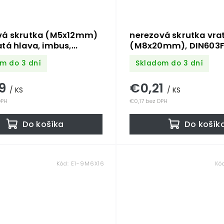
vá skrutka (M5x12mm)
nerezová skrutka vra
tá hlava, imbus,
(M8x20mm), DIN603F
0 /AISI304
m do 3 dní
Skladom do 3 dní
09
€0,21
/ KS
/ KS
DPH
€0,17 bez DPH
Do košíka
Do košík
Kód:
E1-9M6X16
Kó