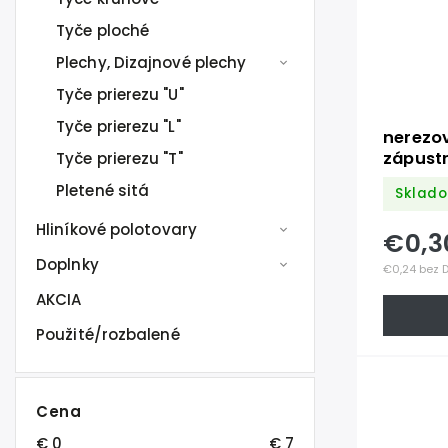
Tyče ploché
Plechy, Dizajnové plechy
Tyče prierezu "U"
Tyče prierezu "L"
nerezo
zápustn
Tyče prierezu "T"
DIN7991
Pletené sitá
Sklado
Hliníkové polotovary
€0,
Doplnky
€0,24 bez 
AKCIA
Použité/rozbalené
Cena
€
0
€
7