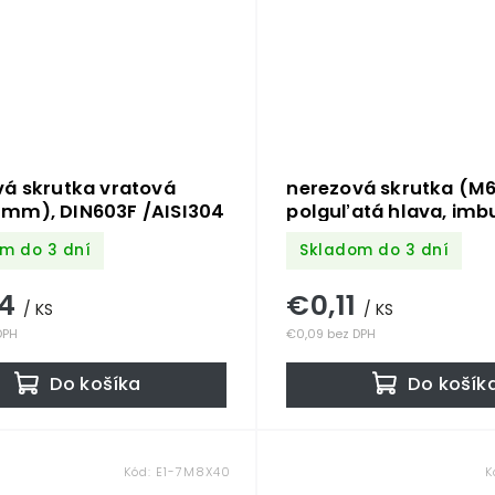
vá skrutka vratová
nerezová skrutka (
mm), DIN603F /AISI304
polguľatá hlava, imb
DIN7380 /AISI304
m do 3 dní
Skladom do 3 dní
44
€0,11
/ KS
/ KS
DPH
€0,09 bez DPH
Do košíka
Do košík
Kód:
E1-7M8X40
K