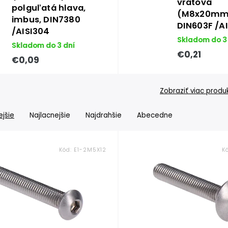
vratová
polguľatá hlava,
(M8x20mm
imbus, DIN7380
DIN603F /A
/AISI304
Skladom do 3
Skladom do 3 dní
€0,21
€0,09
Zobraziť viac produ
jšie
Najlacnejšie
Najdrahšie
Abecedne
Kód:
E1-2M5X12
K