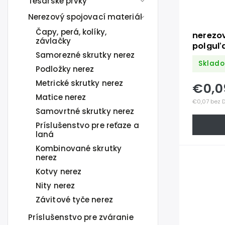
Tesárske prvky
Nerezový spojovací materiál
Čapy, perá, kolíky,
nerezo
závlačky
polguľa
Samorezné skrutky nerez
DIN738
Sklado
Podložky nerez
Metrické skrutky nerez
€0,
Matice nerez
€0,07 bez 
Samovrtné skrutky nerez
Príslušenstvo pre reťaze a
laná
Kombinované skrutky
nerez
Kotvy nerez
Nity nerez
Závitové tyče nerez
Príslušenstvo pre zváranie