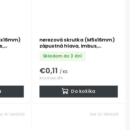
M6x16mm)
nerezová skrutka (M5x16mm)
s,
zápustná hlava, imbus,
DIN7991 /AISI316 /A4
Skladom do 3 dní
€0,11
/ KS
€0,09 bez DPH
a
Do košíka
ód:
E1-2M6X20
Kód:
E1-TM10X25