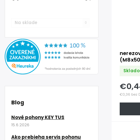
Na sklade
0
nerezo
(M8x50
Sklado
€0,
€0,36 bez 
Blog
Nové pohony KEY TUS
15.6.2026
Ako prebieha servis pohonu