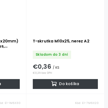
M6x20mm)
T-skrutka M10x25, nerez A2
us,
Skladom do 3 dní
€0,36
/ KS
€0,29 bez DPH
a
Do košíka
ód:
E1-1M6X30
Kód:
E1-7M6X20