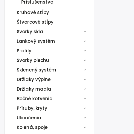
Príslušenstvo
Kruhové stĺpy
Štvorcové stĺpy
Svorky skla
Lankový systém
Profily
Svorky plechu
Sklenený systém
Držiaky výplne
Držiaky madla
Bočné kotvenia
Príruby, kryty
Ukončenia
Kolená, spoje