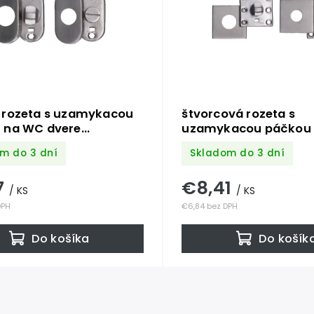
 rozeta s uzamykacou
štvorcová rozeta s
 na WC dvere
uzamykacou páčkou
x10mm), rozmer páčky:
dvere (53x53x10mm),
m do 3 dní
Skladom do 3 dní
25mm, brúsená nerez
páčky: 22x12x25mm, 
AISI304
nerez K320 /AISI304
7
€8,41
/ KS
/ KS
DPH
€6,84 bez DPH
Do košíka
Do košík