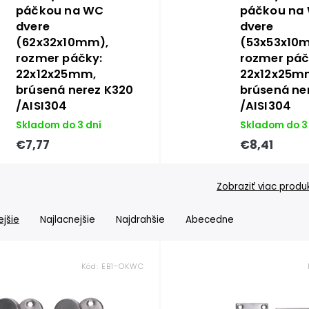
páčkou na WC
páčkou na
dvere
dvere
(62x32x10mm),
(53x53x10
rozmer páčky:
rozmer páč
22x12x25mm,
22x12x25m
brúsená nerez K320
brúsená ne
/AISI304
/AISI304
Skladom do 3 dní
Skladom do 3
€7,77
€8,41
Zobraziť viac produ
jšie
Najlacnejšie
Najdrahšie
Abecedne
Kód:
EB1-OKWC