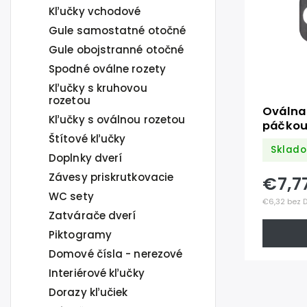
Kľučky vchodové
Gule samostatné otočné
Gule obojstranné otočné
Spodné oválne rozety
Kľučky s kruhovou
rozetou
Oválna
Kľučky s oválnou rozetou
páčkou
Štítové kľučky
(62x32
Sklado
22x12x
Doplnky dverí
K320 /
Závesy priskrutkovacie
€7,7
WC sety
€6,32 bez 
Zatvárače dverí
Piktogramy
Domové čísla - nerezové
Interiérové kľučky
Dorazy kľučiek