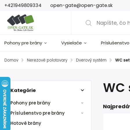
+421949809334
open-gate@open-gate.sk
Pohony pre brány
Vysielače
Príslušenstvo
Domov
/
Nerezové polotovary
/
Dverový systém
/
WC set
WC 
Kategórie
Pohony pre brány
Najpredá
Príslušenstvo pre brány
Hotové brány