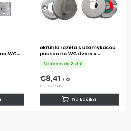
okrúhla rozeta s uzamykacou
 na WC
páčkou na WC dvere s
 rozmer
ukazovateľom uzamknutia
Skladom do 3 dní
brúsená
(ø52x31mm), brúsená nerez
K320 /AISI304
€8,41
/ KS
€6,84 bez DPH
a
Do košíka