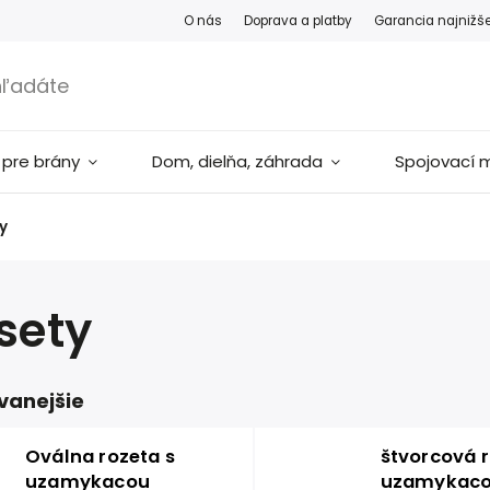
O nás
Doprava a platby
Garancia najnižš
 pre brány
Dom, dielňa, záhrada
Spojovací m
y
sety
vanejšie
Oválna rozeta s
štvorcová r
uzamykacou
uzamykac