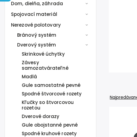
Dom, dielňa, záhrada
Spojovací materiál
Nerezové polotovary
Bránový systém
Dverový systém
Skrinkové úchytky
Závesy
samozatvárateľné
Madlá
Gule samostatné pevné
Spodné štvorcové rozety
Najpredávane
Kľučky so štvorcovou
rozetou
Dverové dorazy
Gule obojstanné pevné
Spodné kruhové rozety