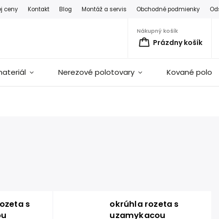
ej ceny
Kontakt
Blog
Montáž a servis
Obchodné podmienky
Od
Nákupný košík
Prázdny košík
ateriál
Nerezové polotovary
Kované polot
ozeta s
okrúhla rozeta s
ou
uzamykacou