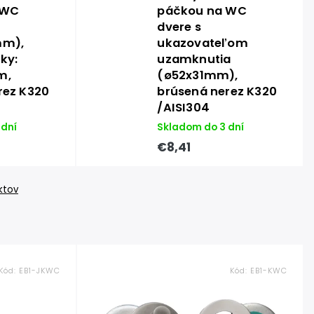
 WC
páčkou na WC
dvere s
mm),
ukazovateľom
ky:
uzamknutia
m,
(ø52x31mm),
rez K320
brúsená nerez K320
/AISI304
 dní
Skladom do 3 dní
€8,41
ktov
Kód:
EB1-JKWC
Kód:
EB1-KWC