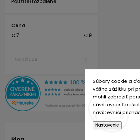
Použité/rozbalené
Cena
€
7
€
9
Na sklade
0
Súbory cookie a ďa
vášho zážitku pri 
mohli zobraziť per
návštevnosť našic
návštevníci prichá
Nastavenie
Blog