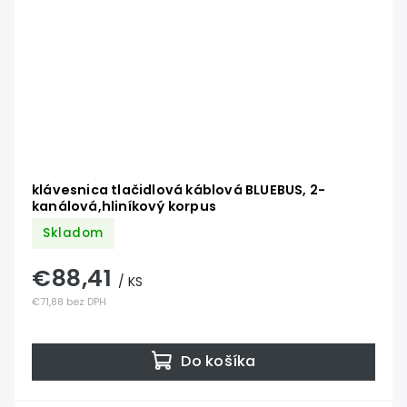
klávesnica tlačidlová káblová BLUEBUS, 2-
kanálová,hliníkový korpus
Skladom
€88,41
/ KS
€71,88 bez DPH
Do košíka