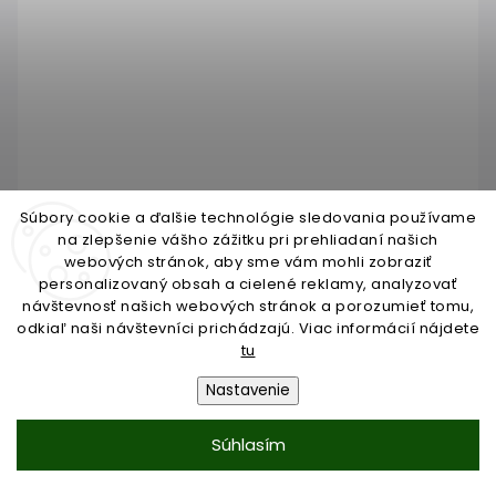
Súbory cookie a ďalšie technológie sledovania používame
na zlepšenie vášho zážitku pri prehliadaní našich
webových stránok, aby sme vám mohli zobraziť
personalizovaný obsah a cielené reklamy, analyzovať
Klávesnica s LED podsvietením na 100 kódov,
návštevnosť našich webových stránok a porozumieť tomu,
vyhrievaná, RAL9005
odkiaľ naši návštevníci prichádzajú. Viac informácií nájdete
tu
Skladom do 3 dní
Nastavenie
€181,13
/ KS
€147,26 bez DPH
Súhlasím