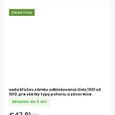
Záruka 3 roky
sada kľúčov zámku odblokovania číslo 1001 až
1010 ,pre všetky typy pohonu a závor Nice
Skladom do 3 dní
€47,91