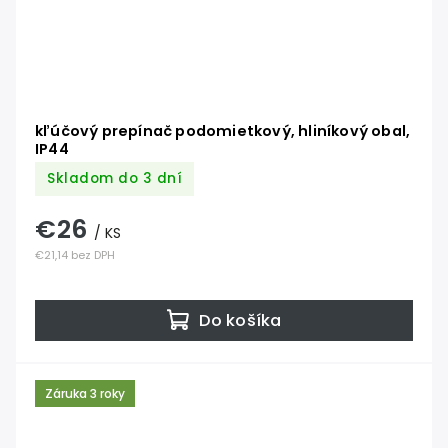
kľúčový prepínač podomietkový, hliníkový obal,
IP44
Skladom do 3 dní
€26
/ KS
€21,14 bez DPH
Do košíka
Záruka 3 roky