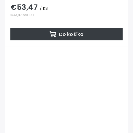
€53,47
/ KS
€43,47 bez DPH
Do košíka