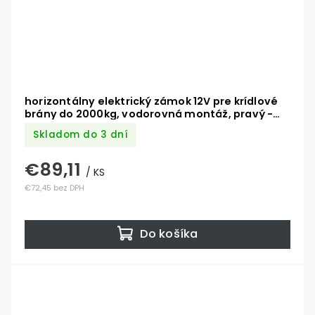
horizontálny elektrický zámok 12V pre krídlové
brány do 2000kg, vodorovná montáž, pravý -
ľavý
Skladom do 3 dní
€89,11
/ KS
€72,45 bez DPH
Do košíka