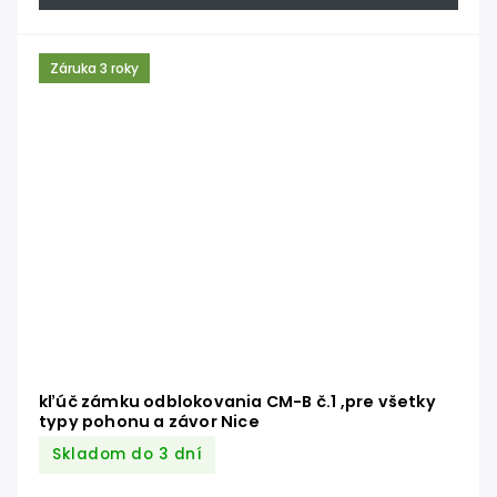
Záruka 3 roky
kľúč zámku odblokovania CM-B č.1 ,pre všetky
typy pohonu a závor Nice
Skladom do 3 dní