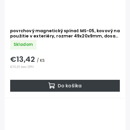
povrchový magnetický spínač MS-05, kovový na
použitie v exteriéry, rozmer 49x20x9mm, dosah
1cm
Skladom
€13,42
/ KS
€10,91 bez DPH
Do košíka