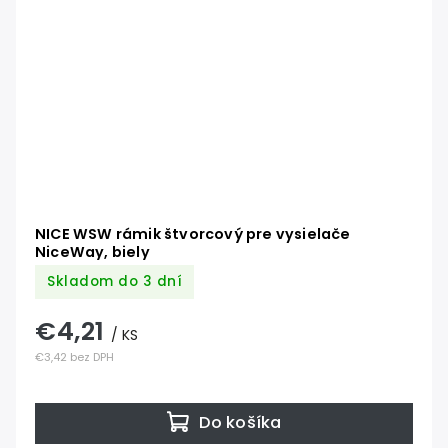
NICE WSW rámik štvorcový pre vysielače
NiceWay, biely
Skladom do 3 dní
€4,21
/ KS
€3,42 bez DPH
Do košíka