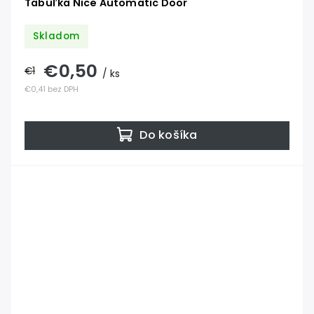
Tabuľka Nice Automatic Door
Skladom
€0,50
€1
/ ks
€0,41 bez DPH
Do košíka