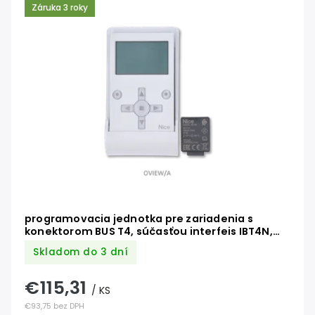
Záruka 3 roky
Najdrahšie
Abecedne
programovacia jednotka pre zariadenia s
konektorom BUS T4, súčasťou interfeis IBT4N,
obsahuje SK / CZ jazyk
Skladom do 3 dní
€115,31
/ KS
€93,75 bez DPH