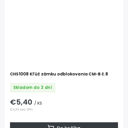
CHS1008 Kľúč zámku odblokovania CM-B č.8
Skladom do 3 dní
€5,40
/ KS
€4,39 bez DPH