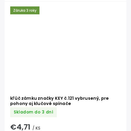
Záruka 3 roky
kľúč zámku značky KEY č.121 vybrusený, pre
pohony aj klučové spínače
Skladom do 3 dní
€4,71
/ KS