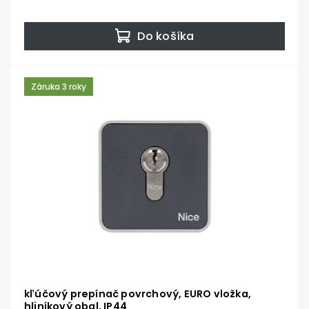
Do košíka
Záruka 3 roky
kľúčový prepínač povrchový, EURO vložka,
hliníkový obal, IP44