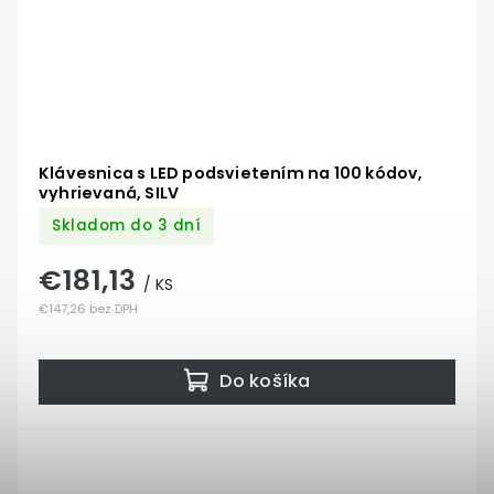
Klávesnica s LED podsvietením na 100 kódov,
vyhrievaná, SILV
Skladom do 3 dní
€181,13
/ KS
€147,26 bez DPH
Do košíka