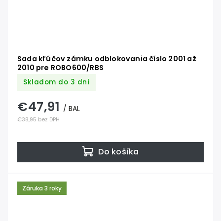
Sada kľúčov zámku odblokovania číslo 2001 až
2010 pre ROBO600/RBS
Skladom do 3 dní
€47,91
/ BAL
€38,95 bez DPH
Do košíka
Záruka 3 roky