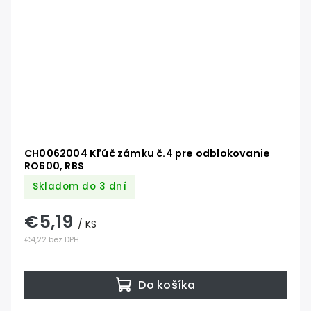
CH0062004 Kľúč zámku č.4 pre odblokovanie
RO600, RBS
Skladom do 3 dní
€5,19
/ KS
€4,22 bez DPH
Do košíka