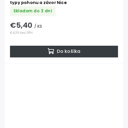
typy pohonu a závor Nice
Skladom do 3 dní
€5,40
/ KS
€4,39 bez DPH
Do košíka