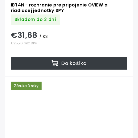
IBT4N - rozhranie pre pripojenie OVIEW a
riadiacej jednotky SPY
Skladom do 3 dní
€31,68
/ KS
€25,76 bez DPH
Do košíka
Záruka 3 roky