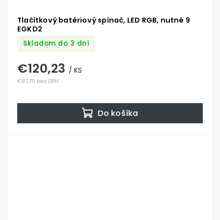
Tlačítkový batériový spínač, LED RGB, nutné 9
EGKD2
Skladom do 3 dní
€120,23
/ KS
€97,75 bez DPH
Do košíka