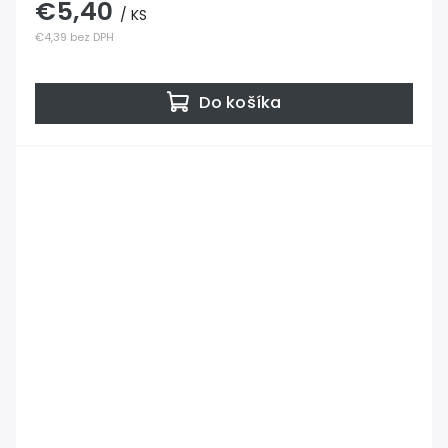
€5,40
/ KS
€4,39 bez DPH
Do košíka