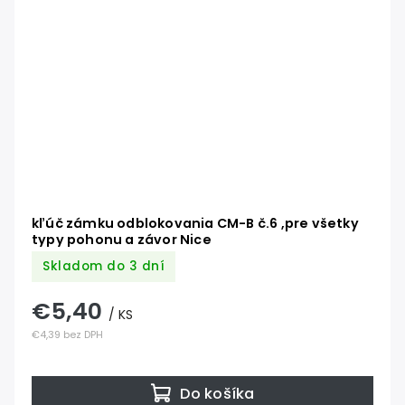
kľúč zámku odblokovania CM-B č.6 ,pre všetky
typy pohonu a závor Nice
Skladom do 3 dní
€5,40
/ KS
€4,39 bez DPH
Do košíka