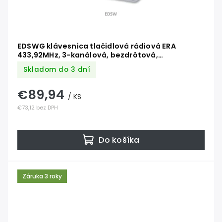
EDSWG klávesnica tlačidlová rádiová ERA
433,92MHz, 3-kanálová, bezdrôtová,
kompatibilná so sériou FLOR
Skladom do 3 dní
€89,94
/ KS
€73,12 bez DPH
Do košíka
Záruka 3 roky