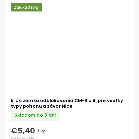
Záruka 3 roky
kľúč zámku odblokovania CM-B č.9 ,pre všetky
typy pohonu a závor Nice
Skladom do 3 dní
€5,40
/ KS
€4,39 bez DPH