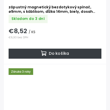
zápustný magnetický bezdotykový spínač,
ø9mm, s káblikom, dĺžka 14mm, biely, dosah
1.5cm
Skladom do 3 dní
€8,52
/ KS
€6,93 bez DPH
Do košíka
Záruka 3 roky