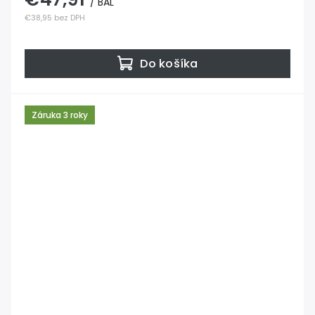
/ BAL
€38,95 bez DPH
Do košíka
Záruka 3 roky