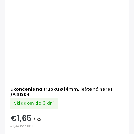
ukončenie na trubku ø 14mm, leštená nerez
/AISI304
Skladom do 3 dní
€1,65
/ KS
€1,34 bez DPH