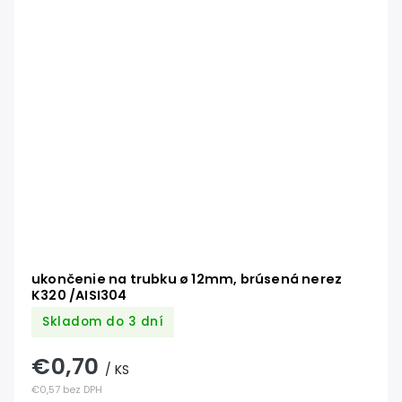
ukončenie na trubku ø 12mm, brúsená nerez
K320 /AISI304
Skladom do 3 dní
€0,70
/ KS
€0,57 bez DPH