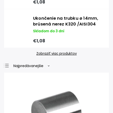
€1,08
Ukončenie na trubku ø 14mm,
brúsená nerez K320 /AISI304
Skladom do 3 dní
€1,08
Zobraziť viac produktov
Najpredávanejšie
Najlacnejšie
Najdrahšie
Abecedne