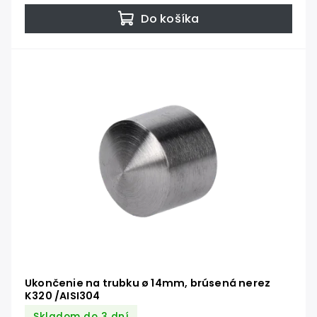
Do košíka
Ukončenie na trubku ø 14mm, brúsená nerez
K320 /AISI304
Skladom do 3 dní