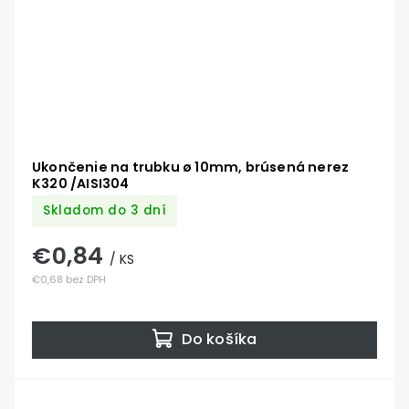
Ukončenie na trubku ø 10mm, brúsená nerez
K320 /AISI304
Skladom do 3 dní
€0,84
/ KS
€0,68 bez DPH
Do košíka