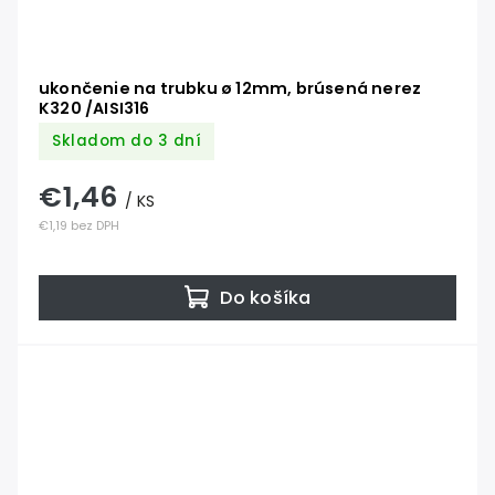
ukončenie na trubku ø 12mm, brúsená nerez
K320 /AISI316
Skladom do 3 dní
€1,46
/ KS
€1,19 bez DPH
Do košíka