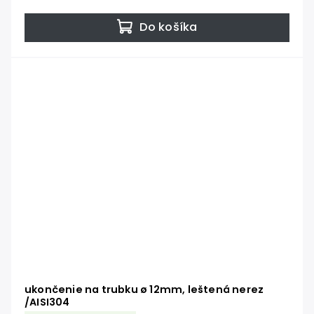
Do košíka
ukončenie na trubku ø 12mm, leštená nerez
/AISI304