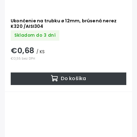
Ukončenie na trubku ø 12mm, brúsená nerez
K320 /AISI304
Skladom do 3 dní
€0,68
/ KS
€0,55 bez DPH
Do košíka