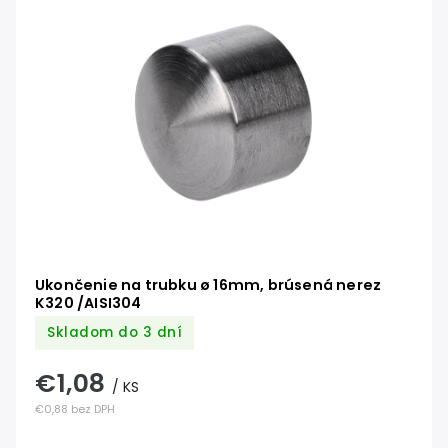
Ukončenie na trubku ø 16mm, brúsená nerez
K320 /AISI304
Skladom do 3 dní
€1,08
/ KS
€0,88 bez DPH