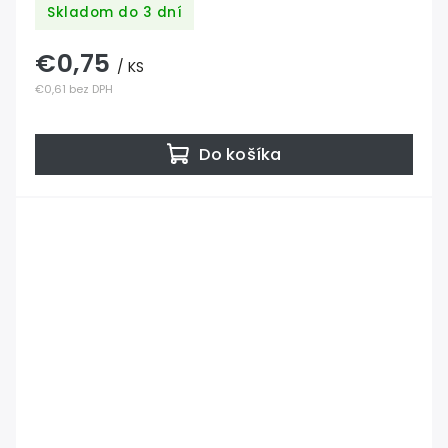
Skladom do 3 dní
€0,75
/ KS
€0,61 bez DPH
Do košíka