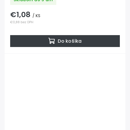
€1,08
/ KS
€0,88 bez DPH
Do košíka