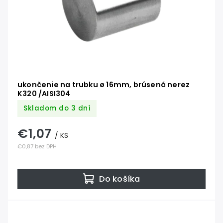
ukončenie na trubku ø 16mm, brúsená nerez
K320 /AISI304
Skladom do 3 dní
€1,07
/ KS
€0,87 bez DPH
Do košíka