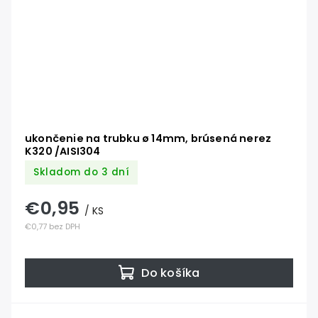
ukončenie na trubku ø 14mm, brúsená nerez
K320 /AISI304
Skladom do 3 dní
€0,95
/ KS
€0,77 bez DPH
Do košíka