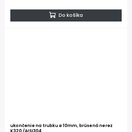
Do košíka
ukončenie na trubku ø 10mm, brúsená nerez
K320 /AISI304