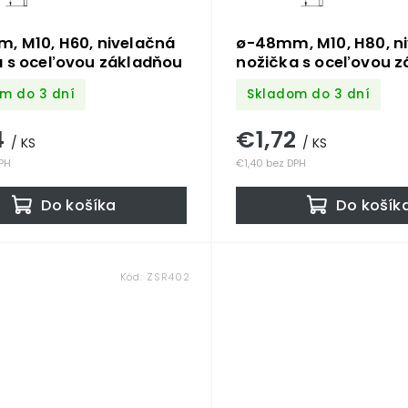
, M10, H60, nivelačná
ø-48mm, M10, H80, n
a s oceľovou základňou
nožička s oceľovou 
m do 3 dní
Skladom do 3 dní
4
€1,72
/ KS
/ KS
DPH
€1,40 bez DPH
Do košíka
Do košík
Kód:
ZSR402