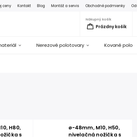
ej ceny
Kontakt
Blog
Montáž a servis
Obchodné podmienky
Od
Nákupný košík
Prázdny košík
ateriál
Nerezové polotovary
Kované polot
0, H80,
ø-48mm, M10, H50,
ožička s
nivelačná nožička s