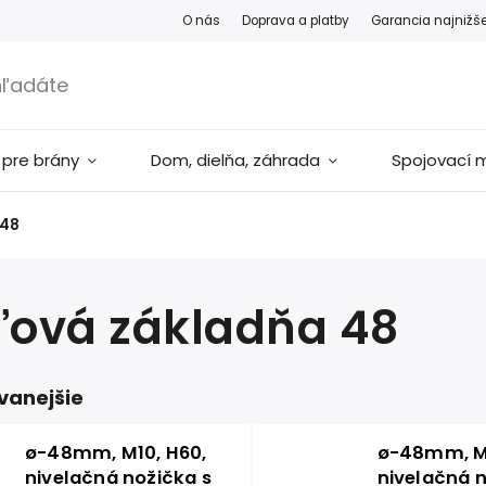
O nás
Doprava a platby
Garancia najnižš
 pre brány
Dom, dielňa, záhrada
Spojovací m
 48
ľová základňa 48
vanejšie
ø-48mm, M10, H60,
ø-48mm, M1
nivelačná nožička s
nivelačná n