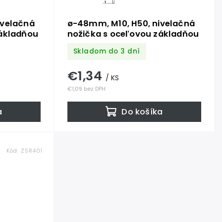
ivelačná
ø-48mm, M10, H50, nivelačná
základňou
nožička s oceľovou základňou
Skladom do 3 dní
€1,34
/ KS
€1,09 bez DPH
a
Do košíka
Kód:
ZSR401