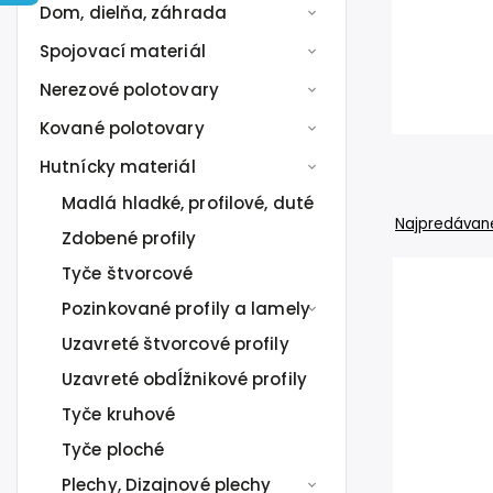
Dom, dielňa, záhrada
Spojovací materiál
Nerezové polotovary
Kované polotovary
Hutnícky materiál
Madlá hladké, profilové, duté
Najpredávane
Zdobené profily
Tyče štvorcové
Pozinkované profily a lamely
Uzavreté štvorcové profily
Uzavreté obdĺžnikové profily
Tyče kruhové
Tyče ploché
Plechy, Dizajnové plechy