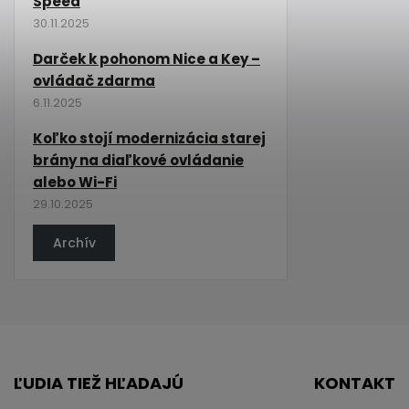
Speed
30.11.2025
Darček k pohonom Nice a Key –
ovládač zdarma
6.11.2025
Koľko stojí modernizácia starej
brány na diaľkové ovládanie
alebo Wi-Fi
29.10.2025
Archív
ĽUDIA TIEŽ HĽADAJÚ
KONTAKT