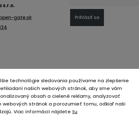
s.r.o.
Prihlásiť sa
open-gate.sk
334
lšie technológie sledovania používame na zlepšenie
prehliadaní našich webových stránok, aby sme vám
sonalizovaný obsah a cielené reklamy, analyzovať
h webových stránok a porozumieť tomu, odkiaľ naši
dzajú. Viac informácií nájdete
tu