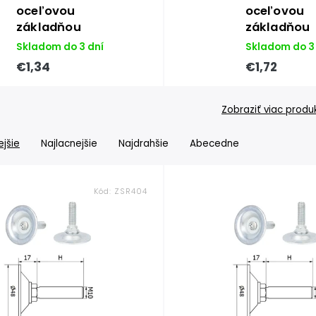
oceľovou
oceľovou
základňou
základňou
Skladom do 3 dní
Skladom do 3
€1,34
€1,72
Zobraziť viac produ
jšie
Najlacnejšie
Najdrahšie
Abecedne
Kód:
ZSR404