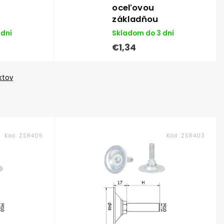
oceľovou
základňou
 dní
Skladom do 3 dní
€1,34
ktov
Kód:
ZSR405
Kód:
ZSR403