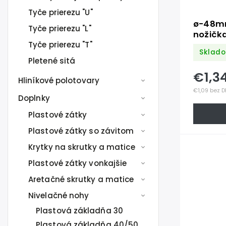
Tyče prierezu "U"
ø-48mm
Tyče prierezu "L"
nožičk
Tyče prierezu "T"
Sklado
Pletené sitá
€1,3
Hliníkové polotovary
€1,09 bez 
Doplnky
Plastové zátky
Plastové zátky so závitom
Krytky na skrutky a matice
Plastové zátky vonkajšie
Aretačné skrutky a matice
Nivelačné nohy
Plastová základňa 30
Plastová základňa 40/50