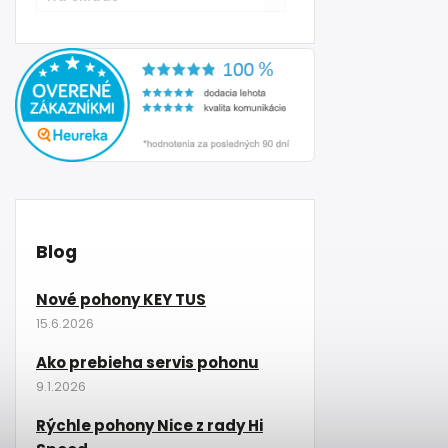
Blog
Nové pohony KEY TUS
15.6.2026
Ako prebieha servis pohonu
9.1.2026
Rýchle pohony Nice z rady Hi