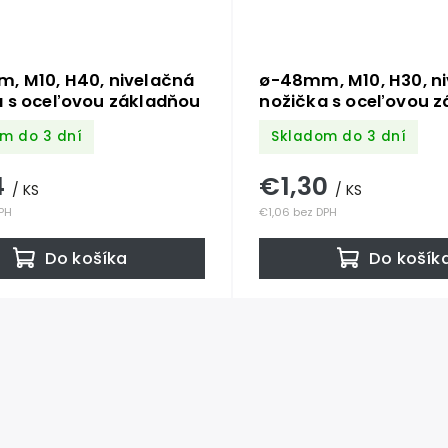
, M10, H40, nivelačná
ø-48mm, M10, H30, n
a s oceľovou základňou
nožička s oceľovou 
m do 3 dní
Skladom do 3 dní
4
€1,30
/ KS
/ KS
DPH
€1,06 bez DPH
Do košíka
Do košík