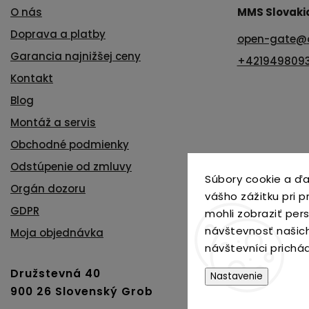
O nás
MMS Slovakia 
Doprava a platby
open-gate
@
Garancia najnižšej ceny
+421949809
Kontakt
Blog
Montáž a servis
Obchodné podmienky
Odstúpenie od zmluvy
Súbory cookie a ďa
Orgán dozoru
vášho zážitku pri 
GDPR
mohli zobraziť per
návštevnosť našic
Moja objednávka
návštevníci prichá
Družstevná 40
Nastavenie
900 26 Slovenský Grob