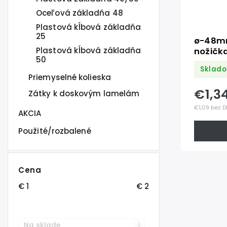
Oceľová základňa 48
Plastová kĺbová základňa
25
ø-48mm
Plastová kĺbová základňa
nožičk
50
Sklado
Priemyselné kolieska
€1,3
Zátky k doskovým lamelám
€1,09 bez 
AKCIA
Použité/rozbalené
Cena
€
1
€
2
Na sklade
0