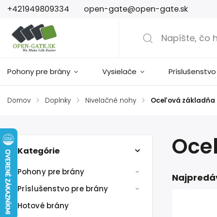
+421949809334
open-gate@open-gate.sk
Pohony pre brány
Vysielače
Príslušenstvo
Domov
/
Doplnky
/
Nivelačné nohy
/
Oceľová základňa
Oce
Kategórie
Pohony pre brány
Najpredá
Príslušenstvo pre brány
Hotové brány