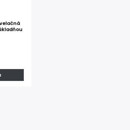
ivelačná
základňou
a