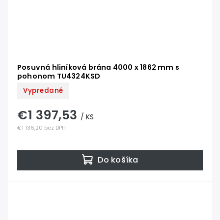
Posuvná hliníková brána 4000 x 1862 mm s
pohonom TU4324KSD
Vypredané
€1 397,53
/ KS
€1 136,20 bez DPH
Do košíka