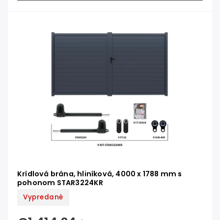
Krídlová brána, hliníková, 4000 x 1788 mm s
pohonom STAR3224KR
Vypredané