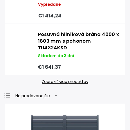
Vypredané
€1 414,24
Posuvná hliníková brána 4000 x
1803 mm s pohonom
TU4324KSD
Skladom do 3 dní
€1 641,37
Zobraziť viac produktov
Najpredávanejšie
Najlacnejšie
Najdrahšie
Abecedne