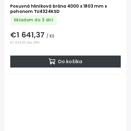
Posuvná hliníková brána 4000 x 1803 mm s
pohonom TU4324KSD
Skladom do 3 dní
€1 641,37
/ KS
€1 334,45 bez DPH
Do košíka