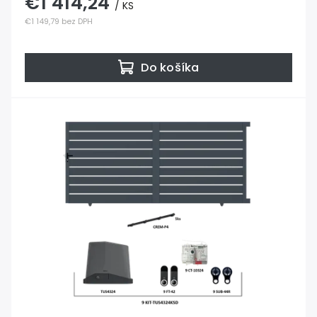
€1 414,24
/ KS
€1 149,79 bez DPH
Do košíka