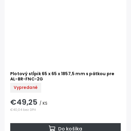
Plotový stĺpik 65 x 65 x 1857,5 mm s pätkou pre
AL-BR-FNC-2G
Vypredané
€49,25
/ KS
€40,04 bez DPH
Do košíka