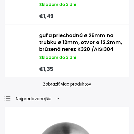
Skladom do 3 dní
€1,49
guľa priechodná ø 25mm na
trubku ø 12mm, otvor ø 12.2mm,
brúsená nerez K320 /AISI304
Skladom do 3 dní
€1,35
Zobraziť viac produktov
Najpredávanejšie
Najlacnejšie
Najdrahšie
Abecedne