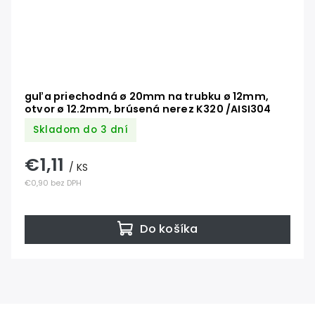
guľa priechodná ø 20mm na trubku ø 12mm,
otvor ø 12.2mm, brúsená nerez K320 /AISI304
Skladom do 3 dní
€1,11
/ KS
€0,90 bez DPH
Do košíka