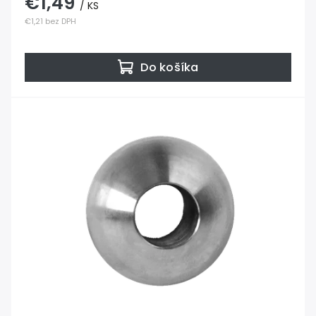
€1,49
/ KS
€1,21 bez DPH
Do košíka