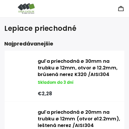
Lepiace priechodné
Najpredávanejšie
guľa priechodná ø 30mm na
trubku ø 12mm, otvor ø 12.2mm,
brúsená nerez K320 /AISI304
Skladom do 3 dní
€2,28
guľa priechodná ø 20mm na
trubku ø 12mm (otvor ø12.2mm),
leštená nerez /AISI304