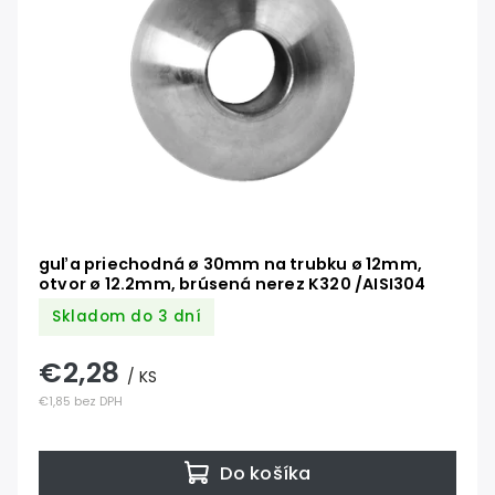
guľa priechodná ø 30mm na trubku ø 12mm,
otvor ø 12.2mm, brúsená nerez K320 /AISI304
Skladom do 3 dní
€2,28
/ KS
€1,85 bez DPH
Do košíka