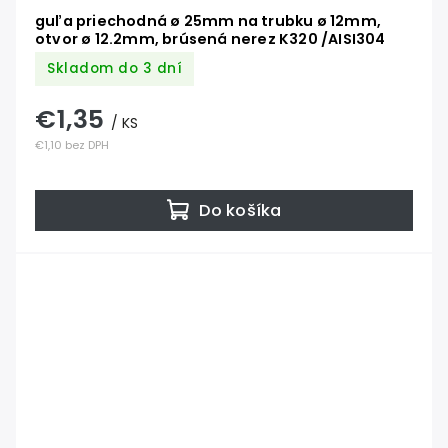
guľa priechodná ø 25mm na trubku ø 12mm,
otvor ø 12.2mm, brúsená nerez K320 /AISI304
Skladom do 3 dní
€1,35
/ KS
€1,10 bez DPH
Do košíka