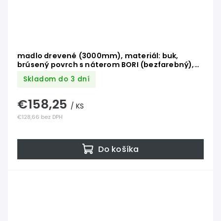
madlo drevené (3000mm), materiál: buk,
brúsený povrch s náterom BORI (bezfarebný),
set: 4 ks úchyt, madlo s ukončením
Skladom do 3 dní
€158,25
/ KS
€128,66 bez DPH
Do košíka