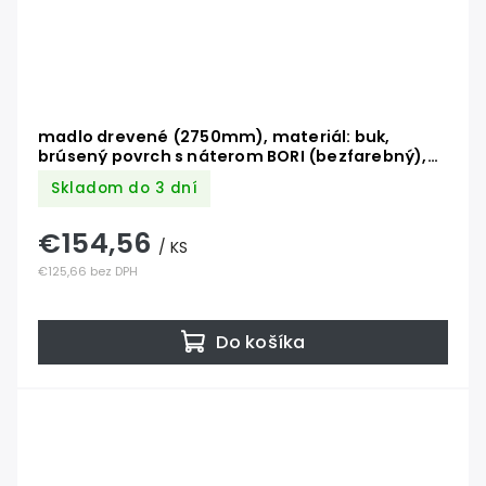
madlo drevené (2750mm), materiál: buk,
brúsený povrch s náterom BORI (bezfarebný),
set: 4 ks úchyt, madlo s ukončením
Skladom do 3 dní
€154,56
/ KS
€125,66 bez DPH
Do košíka