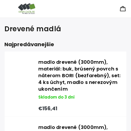
Drevené madlá
Najpredávanejšie
madlo drevené (3000mm),
materiál: buk, brúsený povrch s
náterom BORI (bezfarebný), set:
4 ks úchyt, madlo s nerezovým
ukončením
Skladom do 3 dní
€156,41
madlo drevené (3000mm),