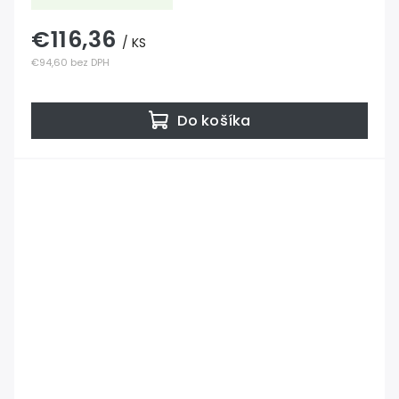
€116,36
/ KS
€94,60 bez DPH
Do košíka