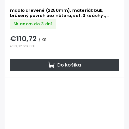
madlo drevené (2250mm), materiál: buk,
brúsený povrch bez náteru, set: 3 ks úchyt,
madlo s nerezovým ukončením
Skladom do 3 dní
€110,72
/ KS
€90,02 bez DPH
Do košíka