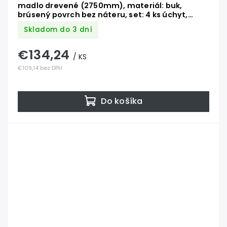
madlo drevené (2750mm), materiál: buk,
brúsený povrch bez náteru, set: 4 ks úchyt,
madlo s nerezovým ukončením
Skladom do 3 dní
€134,24
/ KS
€109,14 bez DPH
Do košíka