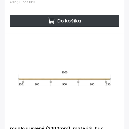
€127,16 bez DPH
Do košíka
madlo drevené (3000mm), materiál: buk,