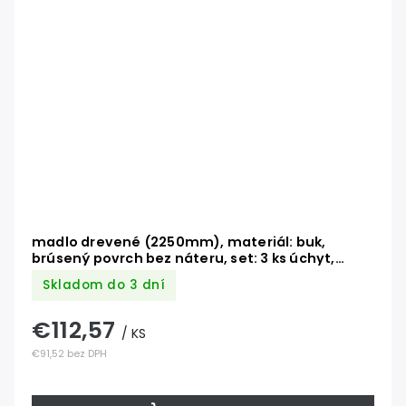
madlo drevené (2250mm), materiál: buk,
brúsený povrch bez náteru, set: 3 ks úchyt,
madlo s ukončením
Skladom do 3 dní
€112,57
/ KS
€91,52 bez DPH