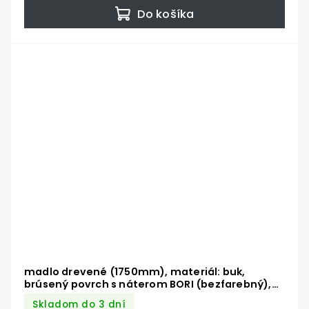
Do košíka
madlo drevené (1750mm), materiál: buk,
brúsený povrch s náterom BORI (bezfarebný),
set: 3 ks úchyt, madlo s nerezovým ukončením
Skladom do 3 dní