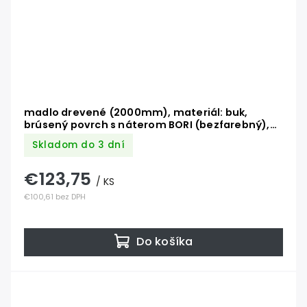
madlo drevené (2000mm), materiál: buk,
brúsený povrch s náterom BORI (bezfarebný),
set: 3 ks úchyt, madlo s ukončením
Skladom do 3 dní
€123,75
/ KS
€100,61 bez DPH
Do košíka