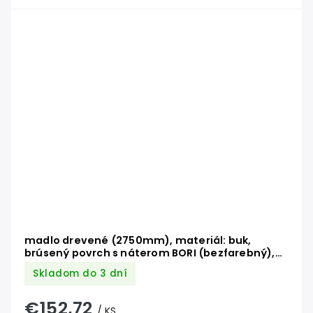
madlo drevené (2750mm), materiál: buk,
brúsený povrch s náterom BORI (bezfarebný),
set: 4 ks úchyt, madlo s nerezovým ukončením
Skladom do 3 dní
€152,72
/ KS