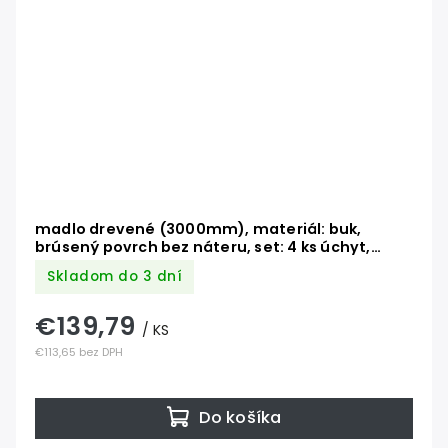
madlo drevené (3000mm), materiál: buk,
brúsený povrch bez náteru, set: 4 ks úchyt,
madlo s ukončením
Skladom do 3 dní
€139,79
/ KS
€113,65 bez DPH
Do košíka