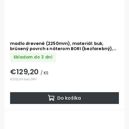
madlo drevené (2250mm), materiál: buk,
brúsený povrch s náterom BORI (bezfarebný),
set: 3 ks úchyt, madlo s ukončením
Skladom do 3 dní
€129,20
/ KS
€105,04 bez DPH
Do košíka