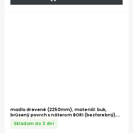
madlo drevené (2250mm), materiál: buk,
brúsený povrch s náterom BORI (bezfarebný),
set: 3 ks úchyt, madlo s nerezovým ukončením
Skladom do 3 dní