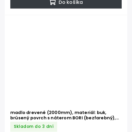
Do košíka
madlo drevené (2000mm), materiál: buk,
brúsený povrch s náterom BORI (bezfarebný),
set: 3 ks úchyt, madlo s nerezovým ukončením
Skladom do 3 dní