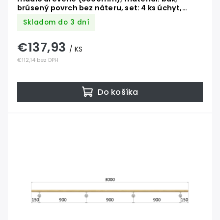
brúsený povrch bez náteru, set: 4 ks úchyt,
madlo s nerezovým ukončením
Skladom do 3 dní
€137,93
/ KS
€112,14 bez DPH
Do košíka