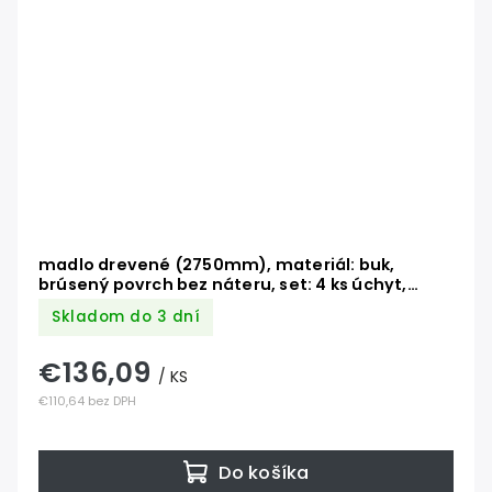
madlo drevené (2750mm), materiál: buk,
brúsený povrch bez náteru, set: 4 ks úchyt,
madlo s ukončením
Skladom do 3 dní
€136,09
/ KS
€110,64 bez DPH
Do košíka