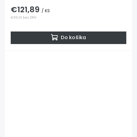
€121,89
/ KS
€99,10 bez DPH
Do košíka