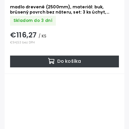
madlo drevené (2500mm), materiál: buk,
brúsený povrch bez náteru, set: 3 ks úchyt,
madlo s nerezovým ukončením
Skladom do 3 dní
€116,27
/ KS
€94,53 bez DPH
Do košíka