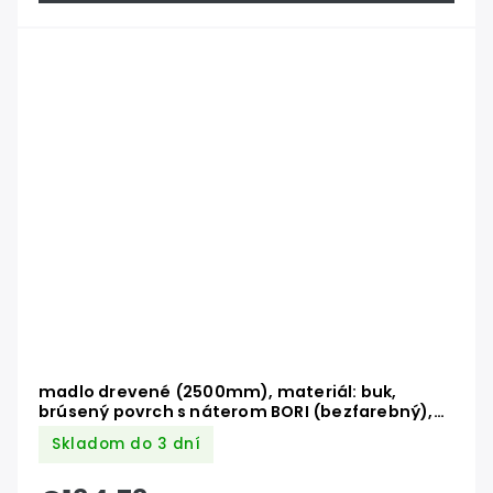
madlo drevené (2500mm), materiál: buk,
brúsený povrch s náterom BORI (bezfarebný),
set: 3 ks úchyt, madlo s nerezovým ukončením
Skladom do 3 dní