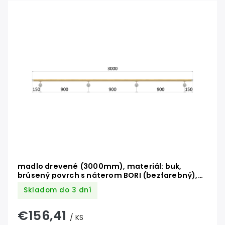
Najlacnejšie
Najdrahšie
Abecedne
madlo drevené (3000mm), materiál: buk,
brúsený povrch s náterom BORI (bezfarebný),
set: 4 ks úchyt, madlo s nerezovým ukončením
Skladom do 3 dní
€156,41
/ KS