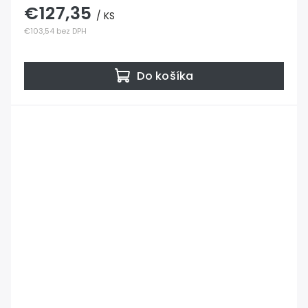
€127,35
/ KS
€103,54 bez DPH
Do košíka