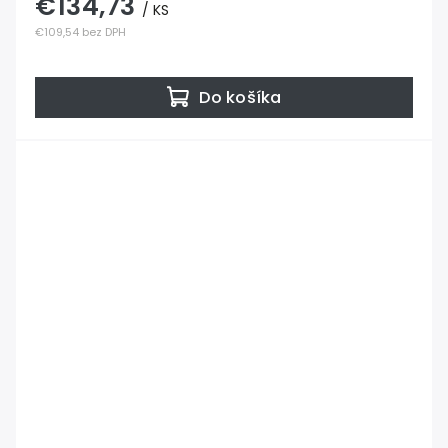
€134,73
/ KS
€109,54 bez DPH
Do košíka