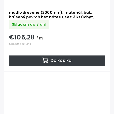
madlo drevené (2000mm), materiál: buk,
brúsený povrch bez náteru, set: 3 ks úchyt,
madlo s nerezovým ukončením
Skladom do 3 dní
€105,28
/ KS
€85,59 bez DPH
Do košíka