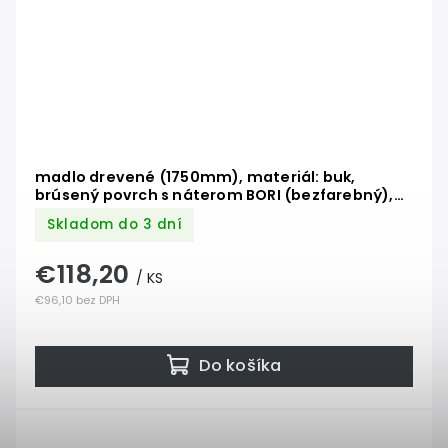
madlo drevené (1750mm), materiál: buk,
brúsený povrch s náterom BORI (bezfarebný),
set: 3 ks úchyt, madlo s ukončením
Skladom do 3 dní
€118,20
/ KS
€96,10 bez DPH
Do košíka