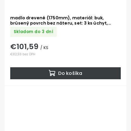
madlo drevené (1750mm), materiál: buk,
brúsený povrch bez náteru, set: 3 ks úchyt,
madlo s nerezovým ukončením
Skladom do 3 dní
€101,59
/ KS
€82,59 bez DPH
Do košíka