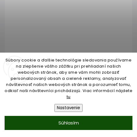
Súbory cookie a ďalšie technológie sledovania používame
na zlepšenie vášho zážitku pri prehliadaní našich
webových stránok, aby sme vám mohli zobraziť
personalizovaný obsah a cielené reklamy, analyzovať
návštevnosť našich webových stránok a porozumieť tomu,
madlo drevené (1750mm), materiál: buk,
odkiaľ naši návštevníci prichádzajú. Viac informácií nájdete
brúsený povrch bez náteru, set: 3 ks úchyt,
tu
madlo s ukončením
Skladom do 3 dní
Nastavenie
€103,43
/ KS
Súhlasím
€84,09 bez DPH