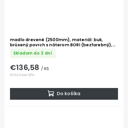
madlo drevené (2500mm), materiál: buk,
brúsený povrch s náterom BORI (bezfarebný),
set: 3 ks úchyt, madlo s ukončením
Skladom do 3 dní
€136,58
/ KS
€111,04 bez DPH
Do košíka