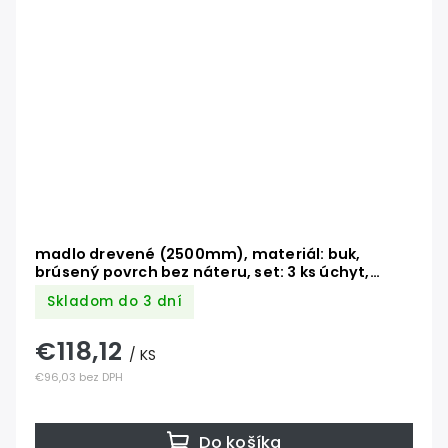
madlo drevené (2500mm), materiál: buk,
brúsený povrch bez náteru, set: 3 ks úchyt,
madlo s ukončením
Skladom do 3 dní
€118,12
/ KS
€96,03 bez DPH
Do košíka