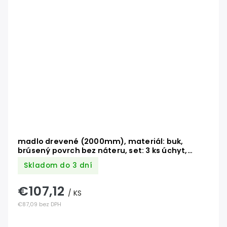
madlo drevené (2000mm), materiál: buk,
brúsený povrch bez náteru, set: 3 ks úchyt,
madlo s ukončením
Skladom do 3 dní
€107,12
/ KS
€87,09 bez DPH