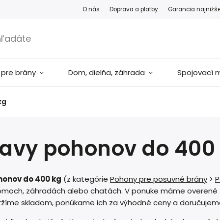
O nás
Doprava a platby
Garancia najnižš
 pre brány
Dom, dielňa, záhrada
Spojovací m
kg
tavy pohonov do 400
honov do 400 kg
(z kategórie
Pohony pre posuvné brány
>
P
omoch, záhradách alebo chatách. V ponuke máme overené zo
ržíme skladom, ponúkame ich za výhodné ceny a doručujem