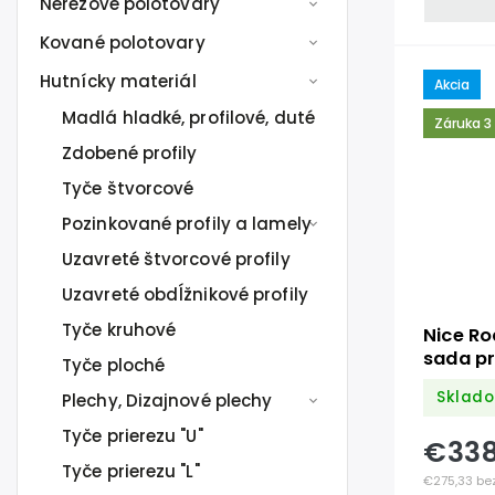
Nerezové polotovary
Kované polotovary
Hutnícky materiál
Akcia
Madlá hladké, profilové, duté
Záruka 3
Zdobené profily
Tyče štvorcové
Pozinkované profily a lamely
Uzavreté štvorcové profily
Uzavreté obdĺžnikové profily
Tyče kruhové
Nice R
sada p
Tyče ploché
400 kg
Sklad
Plechy, Dizajnové plechy
Tyče prierezu "U"
€33
Tyče prierezu "L"
€275,33 be