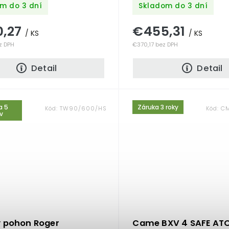
m do 3 dní
Skladom do 3 dní
0,27
€455,31
/ KS
/ KS
z DPH
€370,17 bez DPH
Detail
Detail
a 5
Záruka 3 roky
Kód:
TW90/600/HS
Kód:
CM
v
ý pohon Roger
Came BXV 4 SAFE AT