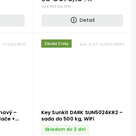
od €466 bez DPH
Detail
Záruka 3 roky
IT-TUS4324KSD
Kód:
9 KIT-SUN5024KR2
mavý –
Key Sunkit DARK SUN5024KR2 –
dače +
sada do 500 kg, WiFi
Skladom do 3 dní