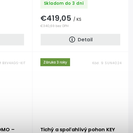
Skladom do 3 dní
€419,05
/ KS
€340,69 bez DPH
Detail
Záruka 3 roky
 BXV4AGS-KIT
Kód:
9 SUN4024
OMO –
Tichý a spoľahlivý pohon KEY