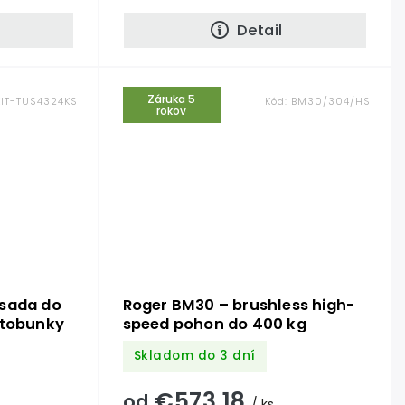
Detail
Záruka 5
KIT-TUS4324KS
Kód:
BM30/304/HS
rokov
 sada do
Roger BM30 – brushless high-
otobunky
speed pohon do 400 kg
Skladom do 3 dní
€573,18
od
/ ks