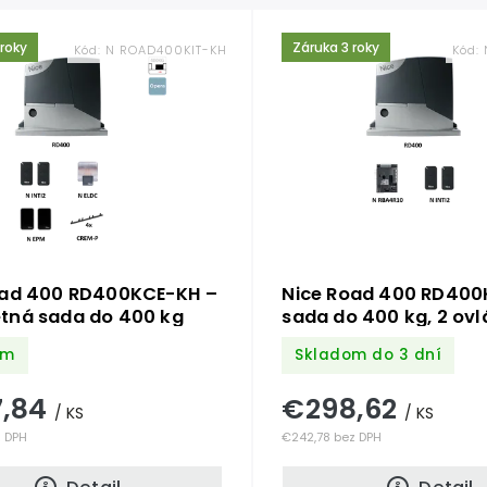
 roky
Záruka 3 roky
Kód:
N ROAD400KIT-KH
Kód:
oad 400 RD400KCE-KH –
Nice Road 400 RD400
tná sada do 400 kg
sada do 400 kg, 2 ov
om
Skladom do 3 dní
7,84
€298,62
/ KS
/ KS
z DPH
€242,78 bez DPH