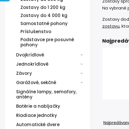
Zostavy spr
Zostavy do 1 200 kg
Na vybrané
Zostavy do 4 000 kg
Zostavy do
Samostatné pohony
zostavu
, kt
Príslušenstvo
Podstavce pre posuvné
Najpredá
pohony
Dvojkrídlové
Jednokrídlové
Závory
Garážové, sekčné
Signálne lampy, semafory,
antény
Batérie a nabíjačky
Riadiace jednotky
Najpredávane
Automatické dvere