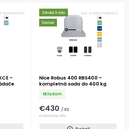
Záruka 3 roky
N ROAD400KIT
Kód:
N RBS400BDKCE
Darček
KCE –
Nice Robus 400 RBS400 –
ládače
kompletná sada do 400 kg
Skladom
€430
/ KS
€349,59 bez DPH