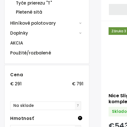
Tyče prierezu "T"
Pletené sitá
Hliníkové polotovary
Záruka 3
Doplnky
AKCIA
Použité/rozbalené
Cena
€
291
€
791
Nice Sl
komple
Na sklade
7
LED
Sklad
Hmotnosť
?
€54