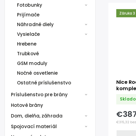
Fotobunky
Záruka 3
Prijímače
Náhradné diely
Vysielače
Hrebene
Trubkové
GSM moduly
Nočné osvetlenie
Nice R
Ostatné príslušenstvo
komple
Príslušenstvo pre brány
Sklad
Hotové brány
€38
Dom, dielňa, záhrada
€315,32 be
Spojovací materiál