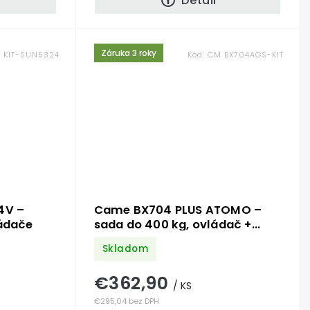
Detail
Záruka 3 roky
 KIT-SUN5324
Kód:
CM BX704AGS-KIT
4V –
Came BX704 PLUS ATOMO –
ládače
sada do 400 kg, ovládač +
fotobunky
Skladom
€362,90
/ KS
€295,04 bez DPH