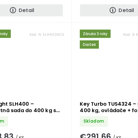
Detail
Detail
 roky
Záruka 3 roky
Kód:
N SLH400KCE
Kód:
9 
Darček
ight SLH400 –
Key Turbo TUS4324 –
tná sada do 400 kg s
400 kg, ovládače + f
om
Skladom
3,83
€291,66
/ KS
/ KS