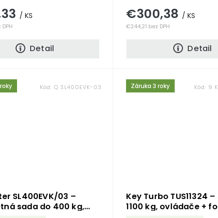
,33
€300,38
/ KS
/ KS
z DPH
€244,21 bez DPH
Detail
Detail
 roky
Záruka 3 roky
Kód:
Q SL400EVK-03
Kód:
9 K
ter SL400EVK/03 –
Key Turbo TUS11324 –
tná sada do 400 kg,
1100 kg, ovládače + f