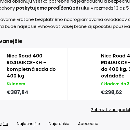
avidla obsahujú všetko potrebné na jednoduchú a bezpečnú
 pohony
poskytujeme predĺženú záruku
v rozmedzí 3 až 5 
dávame vrátane bezplatného naprogramovania ovládačov 
orá bude najlepšie vyhovovať vašej bráne aj spôsobu používa
vanejšie
Nice Road 400
Nice Road 
RD400KCE-KH –
RD400KCE 
kompletná sada do
do 400 kg, 
400 kg
ovládače
Skladom
Skladom do 3
€387,84
€298,62
Zobraziť viac produ
jšie
Najlacnejšie
Najdrahšie
Abecedne