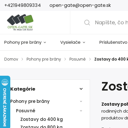
+421949809334
open-gate@open-gate.sk
Pohony pre brány
Vysielače
Príslušenstvo
Domov
/
Pohony pre brány
/
Posuvné
/
Zostavy do 400 
Zos
Kategórie
Pohony pre brány
Zostavy po
Posuvné
rodinných d
produktov d
Zostavy do 400 kg
Zostavy do 800 kg