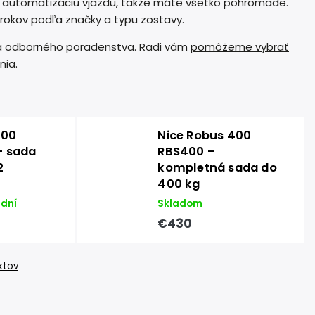
 automatizáciu vjazdu, takže máte všetko pohromade.
rokov podľa značky a typu zostavy.
a odborného poradenstva. Radi vám
pomôžeme vybrať
nia.
400
Nice Robus 400
– sada
RBS400 –
2
kompletná sada do
400 kg
 dní
Skladom
€430
ktov