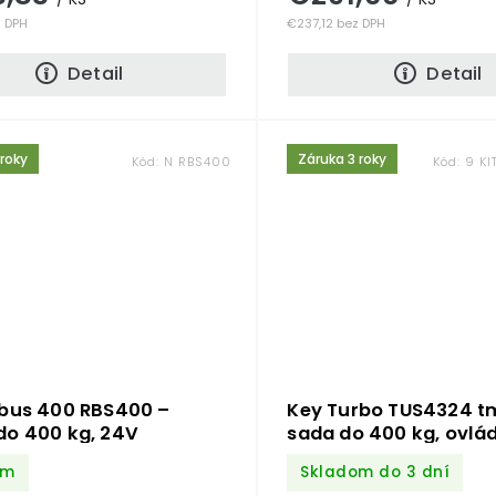
z DPH
€237,12 bez DPH
Detail
Detail
 roky
Záruka 3 roky
Kód:
N RBS400
Kód:
9 K
obus 400 RBS400 –
Key Turbo TUS4324 t
do 400 kg, 24V
sada do 400 kg, ovlá
fotobunky
om
Skladom do 3 dní