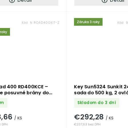
Detail
Detail
Záruka 3 roky
Kód:
N ROAD400KIT-Z
Kód:
9
 roky
oad 400 RD400KCE –
Key Sun5324 Sunkit 2
re posuvné brány do
sada do 500 kg, 2 ov
om
Skladom do 3 dní
8,66
€292,28
/ KS
/ KS
z DPH
€237,63 bez DPH