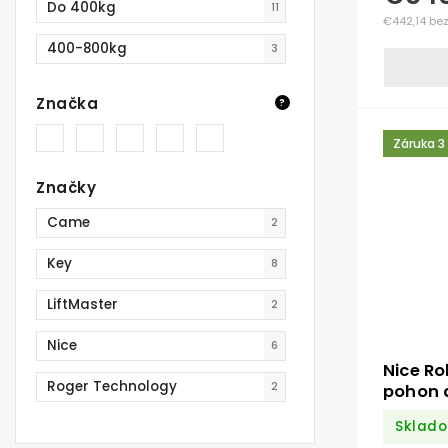
Do 400kg
11
€442,14 be
400-800kg
3
Značka
?
Záruka 3
Značky
Came
2
Key
8
LiftMaster
2
Nice
6
Nice R
Roger Technology
2
pohon 
Sklad