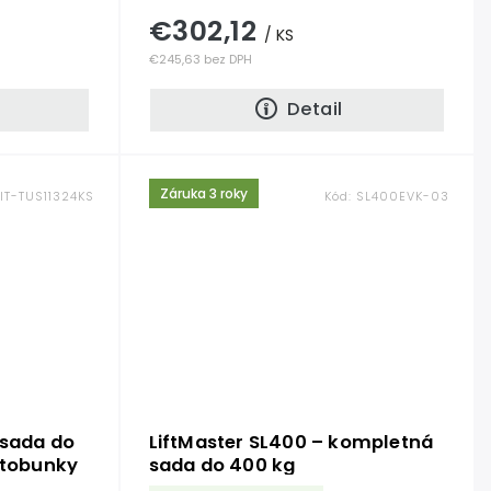
€302,12
/ KS
€245,63 bez DPH
Detail
Záruka 3 roky
IT-TUS11324KS
Kód:
SL400EVK-03
 sada do
LiftMaster SL400 – kompletná
otobunky
sada do 400 kg