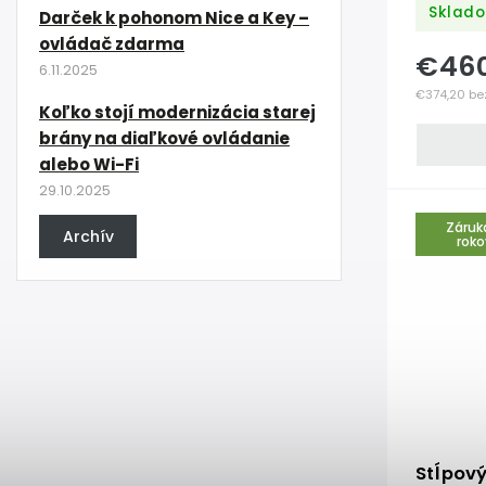
Sklado
Darček k pohonom Nice a Key –
ovládač zdarma
€46
6.11.2025
€374,20 be
Koľko stojí modernizácia starej
brány na diaľkové ovládanie
alebo Wi-Fi
29.10.2025
Záruk
Archív
roko
Stĺpov