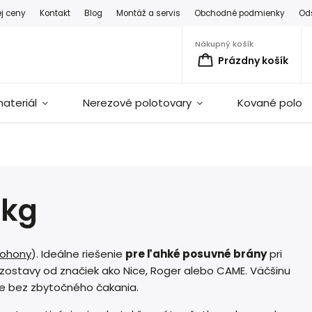
ej ceny
Kontakt
Blog
Montáž a servis
Obchodné podmienky
Od
Nákupný košík
Prázdny košík
ateriál
Nerezové polotovary
Kované polot
 kg
ohony
). Ideálne riešenie
pre ľahké posuvné brány
pri
stavy od značiek ako Nice, Roger alebo CAME. Väčšinu
e bez zbytočného čakania.