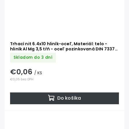
Trhací nit 6.4x10 hliník-oceľ, Materiál: telo -
hliník Al Mg 3,5 tŕň - oceľ pozinkovaná DIN 7337
AL/ST
Skladom do 3 dní
€0,06
/ KS
€0,05 bez DPH
Do košíka