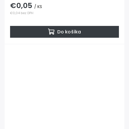
€0,05
/ KS
€0,04 bez DPH
Do košíka