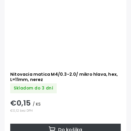
Nitovacia matica M4/0.3-2.0/ mikro hlava, hex,
L=11mm, nerez
Skladom do 3 dní
€0,15
/ KS
€0,12 bez DPH
Do košíka