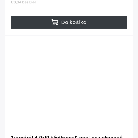
€0,04 bez DPH
Do košíka
Trhací nit 4.0x10 hliník-oceľ, oceľ pozinkovaná