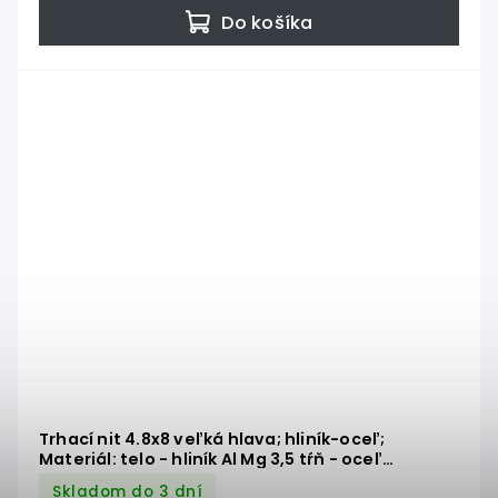
Do košíka
Trhací nit 4.8x8 veľká hlava; hliník-oceľ;
Materiál: telo - hliník Al Mg 3,5 tŕň - oceľ
pozinkovaná DIN 7337 AL/ST
Skladom do 3 dní