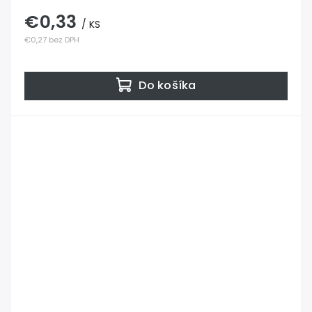
€0,33
/ KS
€0,27 bez DPH
Do košíka