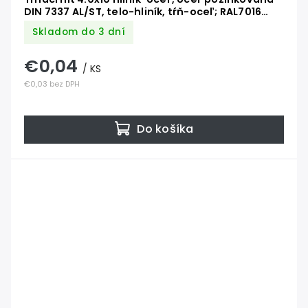
DIN 7337 AL/ST, telo-hliník, tŕň-oceľ; RAL7016
antracit
Skladom do 3 dní
€0,04
/ KS
€0,03 bez DPH
Do košíka