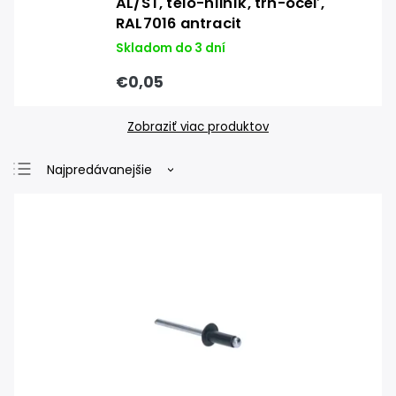
AL/ST, telo-hliník, tŕň-oceľ,
RAL7016 antracit
Skladom do 3 dní
€0,05
Zobraziť viac produktov
Najpredávanejšie
Najlacnejšie
Najdrahšie
Abecedne