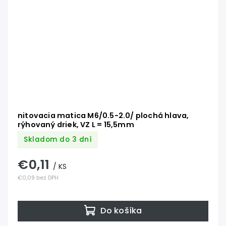
nitovacia matica M6/0.5-2.0/ plochá hlava,
rýhovaný driek, VZ L = 15,5mm
Skladom do 3 dní
€0,11
/ KS
€0,09 bez DPH
Do košíka