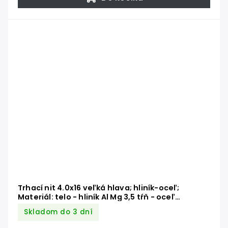
Trhací nit 4.0x16 veľká hlava; hliník-oceľ;
Materiál: telo - hliník Al Mg 3,5 tŕň - oceľ
pozinkovaná DIN 7337 AL/ST
Skladom do 3 dní