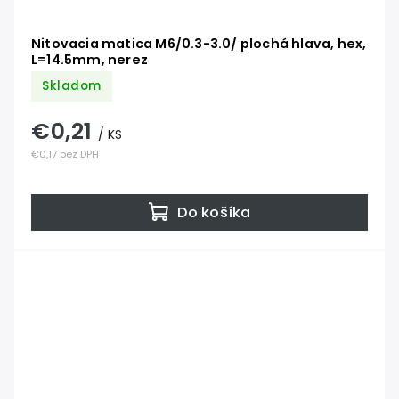
Nitovacia matica M6/0.3-3.0/ plochá hlava, hex,
L=14.5mm, nerez
Skladom
€0,21
/ KS
€0,17 bez DPH
Do košíka