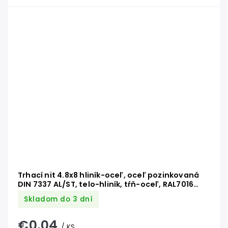
Trhací nit 4.8x8 hliník-oceľ, oceľ pozinkovaná
DIN 7337 AL/ST, telo-hliník, tŕň-oceľ, RAL7016
antracit
Skladom do 3 dní
€0,04
/ KS