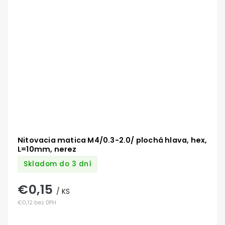
Nitovacia matica M4/0.3-2.0/ plochá hlava, hex,
L=10mm, nerez
Skladom do 3 dní
€0,15
/ KS
€0,12 bez DPH