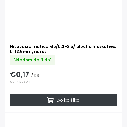
Nitovacia matica M5/0.3-2.5/ plochá hlava, hex,
L=13.5mm, nerez
Skladom do 3 dní
€0,17
/ KS
€0,14 bez DPH
Do košíka