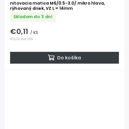
nitovacia matica M6/0.5-3.0/ mikro hlava,
rýhovaný driek, VZ L = 14mm
Skladom do 3 dní
€0,11
/ KS
€0,09 bez DPH
Do košíka