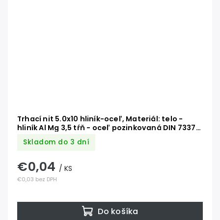
Trhací nit 5.0x10 hliník-oceľ, Materiál: telo -
hliník Al Mg 3,5 tŕň - oceľ pozinkovaná DIN 7337
AL/ST
Skladom do 3 dní
€0,04
/ KS
€0,03 bez DPH
Do košíka