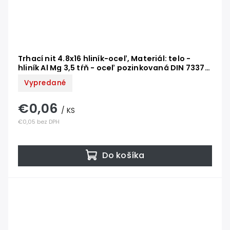
Trhací nit 4.8x16 hliník-oceľ, Materiál: telo -
hliník Al Mg 3,5 tŕň - oceľ pozinkovaná DIN 7337
AL/ST
Vypredané
€0,06
/ KS
€0,05 bez DPH
Do košíka