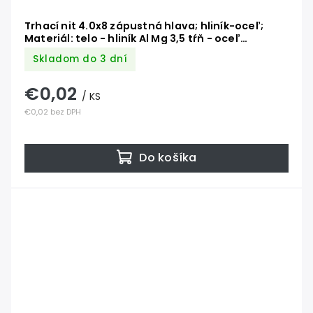
Trhací nit 4.0x8 zápustná hlava; hliník-oceľ;
Materiál: telo - hliník Al Mg 3,5 tŕň - oceľ
pozinkovaná DIN 7337 AL/ST
Skladom do 3 dní
€0,02
/ KS
€0,02 bez DPH
Do košíka