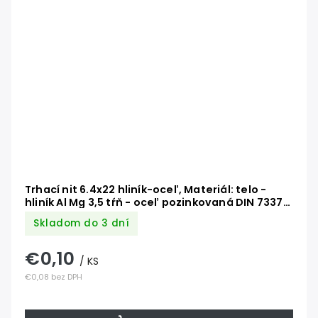
Trhací nit 6.4x22 hliník-oceľ, Materiál: telo -
hliník Al Mg 3,5 tŕň - oceľ pozinkovaná DIN 7337
AL/ST
Skladom do 3 dní
€0,10
/ KS
€0,08 bez DPH