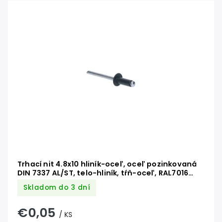
Trhací nit 4.8x10 hliník-oceľ, oceľ pozinkovaná
DIN 7337 AL/ST, telo-hliník, tŕň-oceľ, RAL7016
antracit
Skladom do 3 dní
€0,05
/ KS