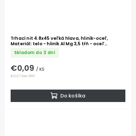
Trhací nit 4.8x45 veľká hlava, hliník-oceľ,
Materiál: telo - hliník Al Mg 3,5 tŕň - oceľ
pozinkovaná DIN 7337 AL/ST
Skladom do 3 dní
€0,09
/ KS
€0,07 bez DPH
Do košíka