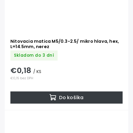
Nitovacia matica M5/0.3-2.5/ mikro hlava, hex,
L=14.5mm, nerez
Skladom do 3 dní
€0,18
/ KS
€0,15 bez DPH
Do košíka