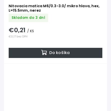
Nitovacia matica M6/0.3-3.0/ mikro hlava, hex,
L=15.5mm, nerez
Skladom do 3 dní
€0,21
/ KS
€0,17 bez DPH
Do košíka