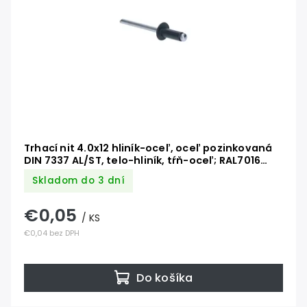
Trhací nit 4.0x12 hliník-oceľ, oceľ pozinkovaná
DIN 7337 AL/ST, telo-hliník, tŕň-oceľ; RAL7016
antracit
Skladom do 3 dní
€0,05
/ KS
€0,04 bez DPH
Do košíka