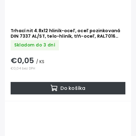
Trhací nit 4.8x12 hliník-oceľ, oceľ pozinkovaná
DIN 7337 AL/ST, telo-hliník, tŕň-oceľ, RAL7016
antracit
Skladom do 3 dní
€0,05
/ KS
€0,04 bez DPH
Do košíka