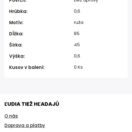
Povrch
:
0,6
Hrúbka
:
ruža
Motív
:
85
Dĺžka
:
45
Šírka
:
0,6
Výška
:
0 Ks
Kusov v balení
:
ĽUDIA TIEŽ HĽADAJÚ
O nás
Doprava a platby