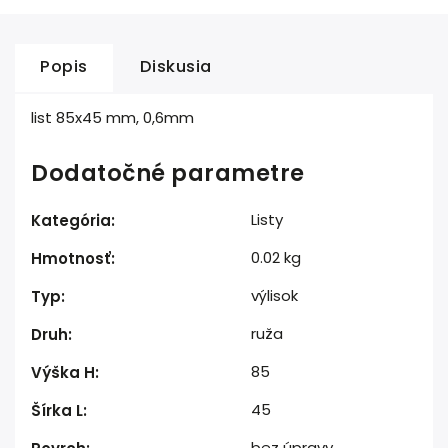
Popis
Diskusia
list 85x45 mm, 0,6mm
Dodatočné parametre
Listy
Kategória
:
0.02 kg
Hmotnosť
:
výlisok
Typ
:
ruža
Druh
:
85
Výška H
:
45
Šírka L
:
bez úpravy