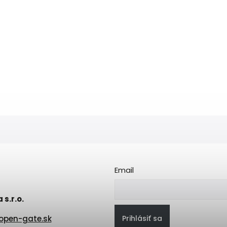
Email
s.r.o.
Prihlásiť sa
open-gate.sk