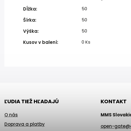
50
Dĺžka
:
50
Šírka
:
50
Výška
:
0 Ks
Kusov v balení
:
ĽUDIA TIEŽ HĽADAJÚ
KONTAKT
O nás
MMS Slovakia 
Doprava a platby
open-gate
@