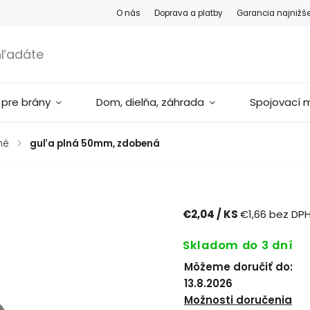
O nás
Doprava a platby
Garancia najnižš
 pre brány
Dom, dielňa, záhrada
Spojovací m
né
/
guľa plná 50mm, zdobená
€2,04
/ KS
€1,66 bez DP
Skladom do 3 dní
Môžeme doručiť do:
13.8.2026
Možnosti doručenia