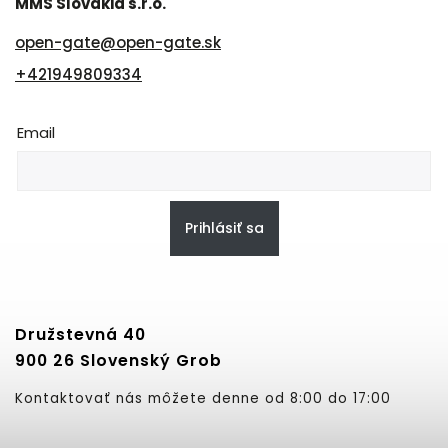
MMS Slovakia s.r.o.
open-gate
@
open-gate.sk
+421949809334
Email
Prihlásiť sa
Družstevná 40
900 26 Slovenský Grob
Kontaktovať nás môžete denne od 8:00 do 17:00