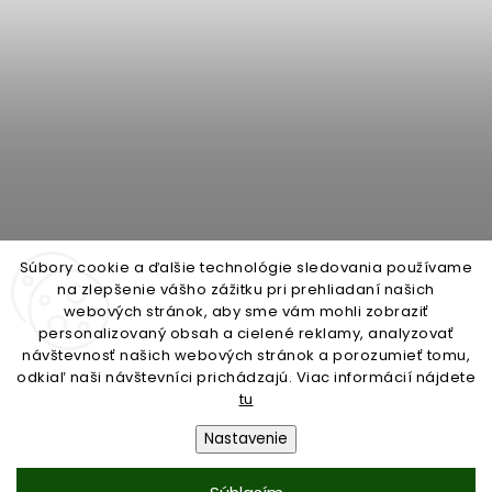
Súbory cookie a ďalšie technológie sledovania používame
na zlepšenie vášho zážitku pri prehliadaní našich
webových stránok, aby sme vám mohli zobraziť
personalizovaný obsah a cielené reklamy, analyzovať
open-gate.cz
montazpohonu.sk
návštevnosť našich webových stránok a porozumieť tomu,
odkiaľ naši návštevníci prichádzajú. Viac informácií nájdete
tu
Nastavenie
Copyright 2026
open-gate.sk
. Všetky práva vyhradené.