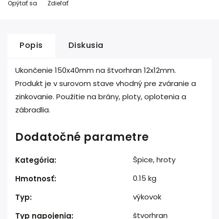
Opýtať sa
Zdieľať
Popis
Diskusia
Ukončenie 150x40mm na štvorhran 12x12mm.
Produkt je v surovom stave vhodný pre zváranie a
zinkovanie. Použitie na brány, ploty, oplotenia a
zábradlia.
Dodatočné parametre
Špice, hroty
Kategória
:
0.15 kg
Hmotnosť
:
výkovok
Typ
:
štvorhran
Typ napojenia
: