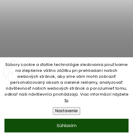
Súbory cookie a ďalšie technológie sledovania používame
na zlepšenie vášho zážitku pri prehliadaní našich
webových stránok, aby sme vám mohli zobraziť
personalizovaný obsah a cielené reklamy, analyzovať
open-gate.cz
montazpohonu.sk
návštevnosť našich webových stránok a porozumieť tomu,
odkiaľ naši návštevníci prichádzajú. Viac informácií nájdete
tu
Nastavenie
Copyright 2026
open-gate.sk
. Všetky práva vyhradené.
Súhlasím
Vytvořil
Shoptet
| Design
Shoptak.cz