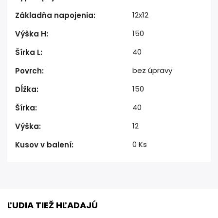
12x12
Základňa napojenia
:
150
Výška H
:
40
Šírka L
:
bez úpravy
Povrch
:
150
Dĺžka
:
40
Šírka
:
12
Výška
:
0 Ks
Kusov v balení
:
ĽUDIA TIEŽ HĽADAJÚ