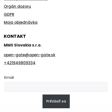
Orgán dozoru
GDPR
Moja objednávka
KONTAKT
MMS Slovakia s.r.o.
open-gate
@
open-gate.sk
+421949809334
Email
Prihlásiť sa