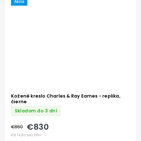
Akcia
Kožené kreslo Charles & Ray Eames - replika,
čierne
Skladom do 3 dní
€830
€860
€674,80 bez DPH