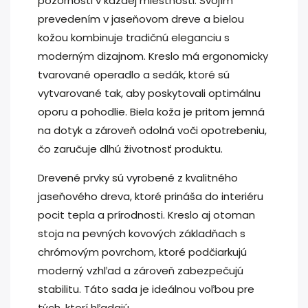
pozornosti v každej miestnosti. Svojím
prevedením v jaseňovom dreve a bielou
kožou kombinuje tradičnú eleganciu s
moderným dizajnom. Kreslo má ergonomicky
tvarované operadlo a sedák, ktoré sú
vytvarované tak, aby poskytovali optimálnu
oporu a pohodlie. Biela koža je pritom jemná
na dotyk a zároveň odolná voči opotrebeniu,
čo zaručuje dlhú životnosť produktu.
Drevené prvky sú vyrobené z kvalitného
jaseňového dreva, ktoré prináša do interiéru
pocit tepla a prírodnosti. Kreslo aj otoman
stoja na pevných kovových základňach s
chrómovým povrchom, ktoré podčiarkujú
moderný vzhľad a zároveň zabezpečujú
stabilitu. Táto sada je ideálnou voľbou pre
tých, ktorí hľadajú