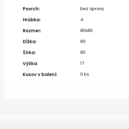
bez úpravy
Povrch
:
4
Hrúbka
:
80x80
Rozmer
:
80
Dĺžka
:
80
Šírka
:
17
Výška
:
0 Ks
Kusov v balení
: