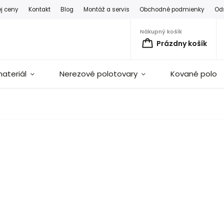
ej ceny
Kontakt
Blog
Montáž a servis
Obchodné podmienky
Od
Nákupný košík
Prázdny košík
ateriál
Nerezové polotovary
Kované polot