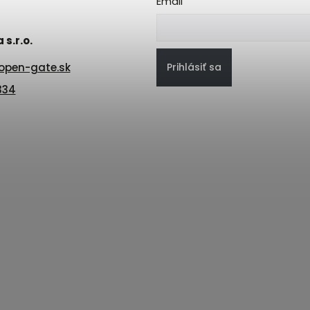
Email
s.r.o.
Prihlásiť sa
open-gate.sk
334