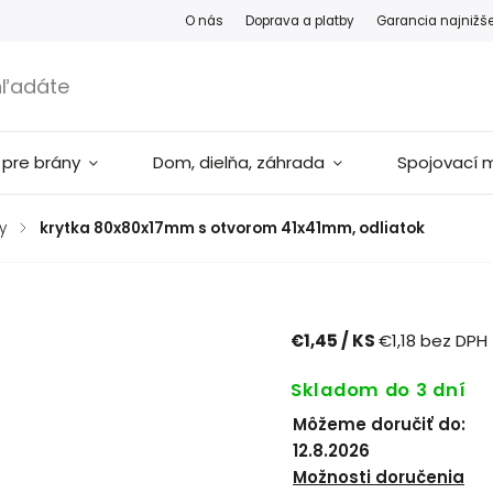
O nás
Doprava a platby
Garancia najnižš
 pre brány
Dom, dielňa, záhrada
Spojovací m
y
/
krytka 80x80x17mm s otvorom 41x41mm, odliatok
€1,45
/ KS
€1,18 bez DPH
Skladom do 3 dní
Môžeme doručiť do:
12.8.2026
Možnosti doručenia