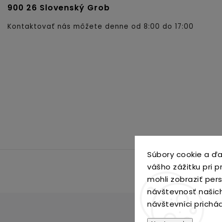
900 26 Slovenský Grob
Kontaktovať nás môžete denne od 8:00 do 17:00
Súbory cookie a ďa
vášho zážitku pri 
mohli zobraziť per
návštevnosť našic
návštevníci prichá