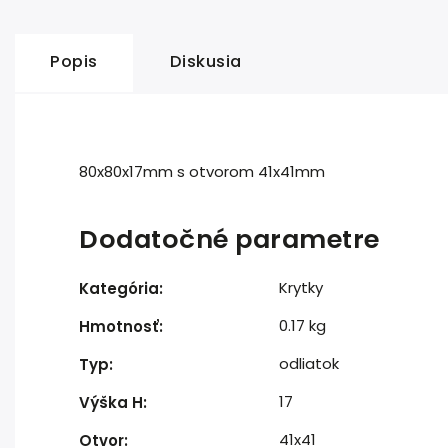
Popis
Diskusia
80x80x17mm s otvorom 41x41mm
Dodatočné parametre
Krytky
Kategória
:
0.17 kg
Hmotnosť
:
odliatok
Typ
:
17
Výška H
:
41x41
Otvor
: