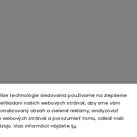
lšie technológie sledovania používame na zlepšenie
prehliadaní našich webových stránok, aby sme vám
open-gate.cz
montazpohonu.sk
sonalizovaný obsah a cielené reklamy, analyzovať
h webových stránok a porozumieť tomu, odkiaľ naši
dzajú. Viac informácií nájdete
tu