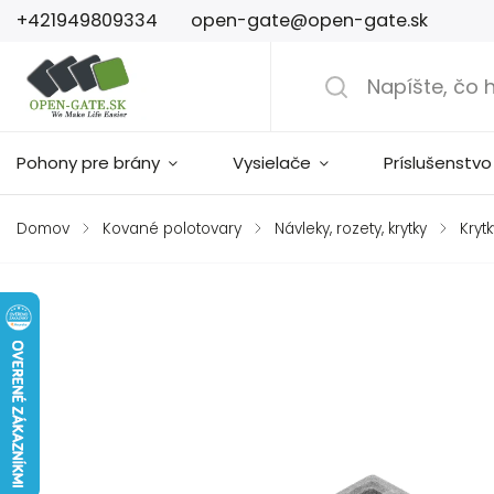
+421949809334
open-gate@open-gate.sk
Pohony pre brány
Vysielače
Príslušenstvo
Domov
/
Kované polotovary
/
Návleky, rozety, krytky
/
Krytk