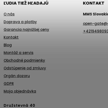
ĽUDIA TIEŽ HĽADAJÚ
KONTAKT
O nás
MMS Slovakia 
Doprava a platby
open-gate
@
Garancia najnižšej ceny
+421949809
Kontakt
Blog
Montáž a servis
Obchodné podmienky
Odstúpenie od zmluvy
Orgán dozoru
GDPR
Moja objednávka
Družstevná 40