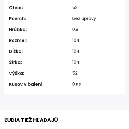
52
Otvor
:
bez úpravy
Povrch
:
0,8
Hrúbka
:
104
Rozmer
:
104
Dĺžka
:
104
Šírka
:
52
Výška
:
0 Ks
Kusov v balení
:
ĽUDIA TIEŽ HĽADAJÚ