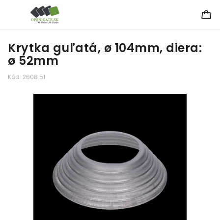
Krytka guľatá, ø 104mm, diera:
ø 52mm
Kód:
2608.51