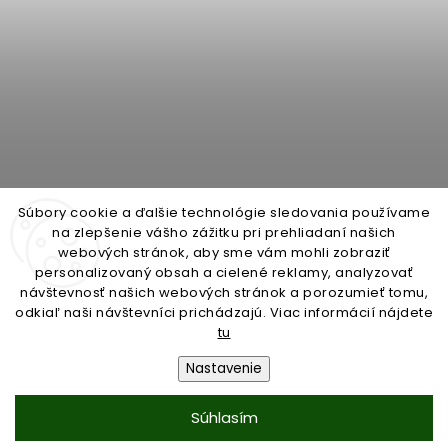
Súbory cookie a ďalšie technológie sledovania používame
na zlepšenie vášho zážitku pri prehliadaní našich
webových stránok, aby sme vám mohli zobraziť
personalizovaný obsah a cielené reklamy, analyzovať
open-gate.cz
montazpohonu.sk
návštevnosť našich webových stránok a porozumieť tomu,
odkiaľ naši návštevníci prichádzajú. Viac informácií nájdete
tu
Nastavenie
Copyright 2026
open-gate.sk
. Všetky práva vyhradené.
Súhlasím
Vytvořil
Shoptet
| Design
Shoptak.cz