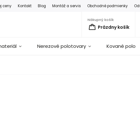
ej ceny
Kontakt
Blog
Montáž a servis
Obchodné podmienky
Od
Nákupný košík
Prázdny košík
ateriál
Nerezové polotovary
Kované polot