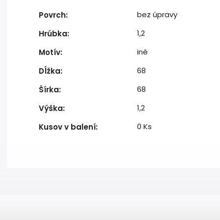
bez úpravy
Povrch
:
1,2
Hrúbka
:
iné
Motív
:
68
Dĺžka
:
68
Šírka
:
1,2
Výška
:
0 Ks
Kusov v balení
: