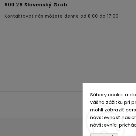
900 26 Slovenský Grob
Kontaktovať nás môžete denne od 8:00 do 17:00
Súbory cookie a ďa
vášho zážitku pri 
mohli zobraziť per
návštevnosť našic
návštevníci prichá