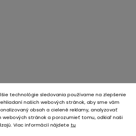
lšie technológie sledovania používame na zlepšenie
prehliadaní našich webových stránok, aby sme vám
open-gate.cz
montazpohonu.sk
sonalizovaný obsah a cielené reklamy, analyzovať
h webových stránok a porozumieť tomu, odkiaľ naši
dzajú. Viac informácií nájdete
tu