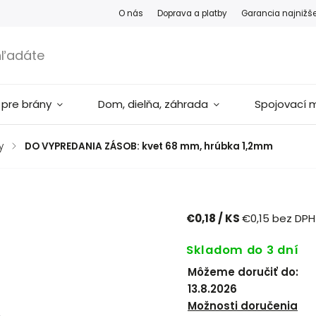
O nás
Doprava a platby
Garancia najnižš
 pre brány
Dom, dielňa, záhrada
Spojovací m
y
/
DO VYPREDANIA ZÁSOB: kvet 68 mm, hrúbka 1,2mm
€0,18
/ KS
€0,15 bez DPH
Skladom do 3 dní
Môžeme doručiť do:
13.8.2026
Možnosti doručenia