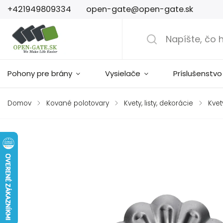
+421949809334
open-gate@open-gate.sk
Pohony pre brány
Vysielače
Príslušenstvo
Domov
/
Kované polotovary
/
Kvety, listy, dekorácie
/
Kvet