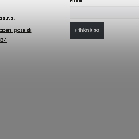
Email
s.r.o.
Prihlásiť sa
open-gate.sk
334