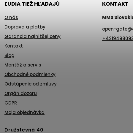
ĽUDIA TIEŽ HĽADAJÚ
KONTAKT
O nás
MMS Slovakia 
Doprava a platby
open-gate
@
Garancia najnižšej ceny
+421949809
Kontakt
Blog
Montáž a servis
Obchodné podmienky
Odstúpenie od zmluvy
Orgán dozoru
GDPR
Moja objednávka
Družstevná 40