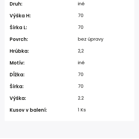
iné
Druh
:
70
Výška H
:
70
Šírka L
:
bez úpravy
Povrch
:
2,2
Hrúbka
:
iné
Motív
:
70
Dĺžka
:
70
Šírka
:
2.2
Výška
:
1 Ks
Kusov v balení
: