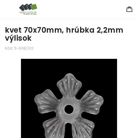
kvet 70x70mm, hrúbka 2,2mm
výlisok
Kód:
5-638/012