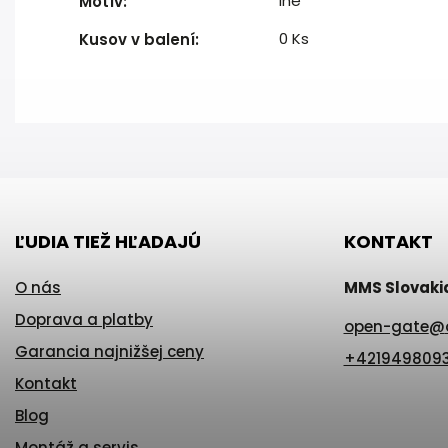
iné
Motív
:
0 Ks
Kusov v balení
:
ĽUDIA TIEŽ HĽADAJÚ
KONTAKT
O nás
MMS Slovakia 
Doprava a platby
open-gate
@
Garancia najnižšej ceny
+421949809
Kontakt
Blog
Montáž a servis