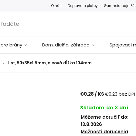
O nás
Doprava a platby
Garancia najnižš
 pre brány
Dom, dielňa, záhrada
Spojovací m
/
list, 50x35x1.5mm, cleová dĺžka 104mm
€0,28
/ KS
€0,23 bez DP
Skladom do 3 dní
Môžeme doručiť do:
13.8.2026
Možnosti doručenia