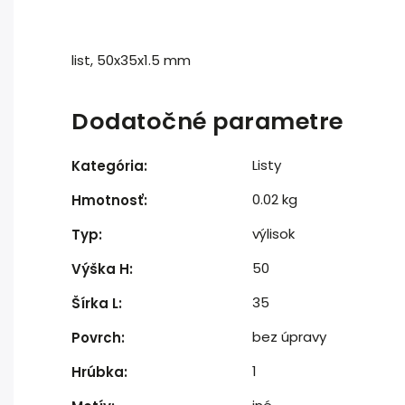
list, 50x35x1.5 mm
Dodatočné parametre
Listy
Kategória
:
0.02 kg
Hmotnosť
:
výlisok
Typ
:
50
Výška H
:
35
Šírka L
:
bez úpravy
Povrch
:
1
Hrúbka
: