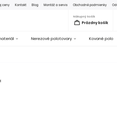
ej ceny
Kontakt
Blog
Montáž a servis
Obchodné podmienky
Od
Nákupný košík
Prázdny košík
ateriál
Nerezové polotovary
Kované polot
H