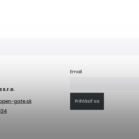
Email
s.r.o.
Prihlásiť sa
open-gate.sk
334