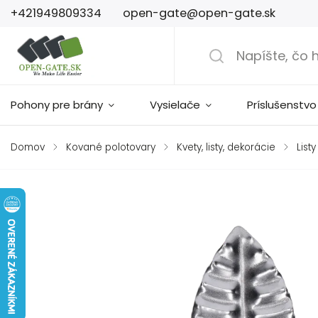
+421949809334
open-gate@open-gate.sk
Pohony pre brány
Vysielače
Príslušenstvo
Domov
/
Kované polotovary
/
Kvety, listy, dekorácie
/
Listy