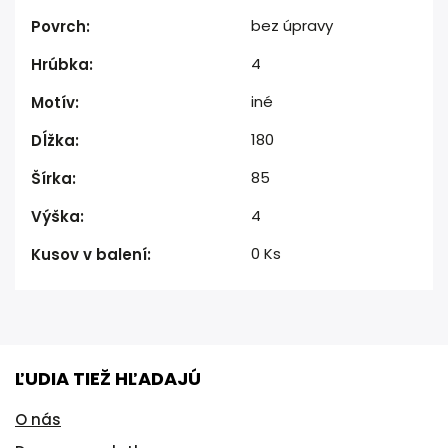
bez úpravy
Povrch
:
4
Hrúbka
:
iné
Motív
:
180
Dĺžka
:
85
Šírka
:
4
Výška
:
0 Ks
Kusov v balení
:
ĽUDIA TIEŽ HĽADAJÚ
O nás