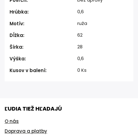
Povrch
:
0,6
Hrúbka
:
ruža
Motív
:
62
Dĺžka
:
28
Šírka
:
0,6
Výška
:
0 Ks
Kusov v balení
:
ĽUDIA TIEŽ HĽADAJÚ
O nás
Doprava a platby