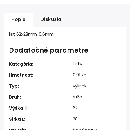
Popis
Diskusia
list 62x28mm, 0,6mm
Dodatočné parametre
Listy
Kategória
:
0.01 kg
Hmotnosť
:
výlisok
Typ
:
ruža
Druh
:
62
Výška H
:
28
Šírka L
:
bez úpravy