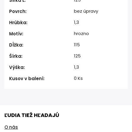
Šírka L
:
bez úpravy
Povrch
:
1,3
Hrúbka
:
hrozno
Motív
:
115
Dĺžka
:
125
Šírka
:
1,3
Výška
:
0 Ks
Kusov v balení
:
ĽUDIA TIEŽ HĽADAJÚ
O nás