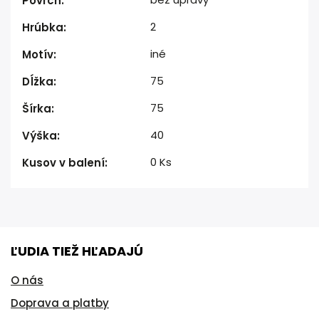
Povrch
:
2
Hrúbka
:
iné
Motív
:
75
Dĺžka
:
75
Šírka
:
40
Výška
:
0 Ks
Kusov v balení
:
ĽUDIA TIEŽ HĽADAJÚ
O nás
Doprava a platby