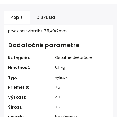
Popis
Diskusia
prvok na svietnik fi.75,40x2mm
Dodatočné parametre
Ostatné dekorácie
Kategória
:
0.1 kg
Hmotnosť
:
výlisok
Typ
:
75
Priemer ø
:
40
Výška H
:
75
Šírka L
:
bez úpravy